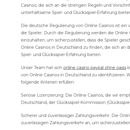
Casinos, die sich an die strengen Regeln und Vorschr
unterhaltsame Spiel- und Glücksspiel-Erfahrung biete
Die deutsche Regulierung von Online Casinos ist ein w
die Spieler. Durch die Regulierung werden die Onlin
einzuhalten, um sicherzustellen, dass die Spieler ges
Online Casinos in Deutschland zu finden, die sich an
Spiel- und Glücksspiel-Erfahrung bieten.
Unser Team hat sich
online casino paypal ohne oasis
b
von Online Casinos in Deutschland zu identifizieren.
folgende Kriterien erfüllen:
Seriöse Lizenzierung: Die Online Casinos, die wir em
Deutschland, der Glücksspiel-Kommission (Glücksspie
Sicherer und zuverlässiger Zahlungsverkehr: Die Onlin
zuverlässigen Zahlungsverkehr an, um sicherzustellen,