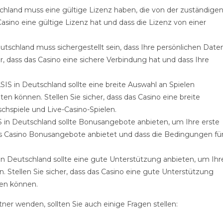
chland muss eine gültige Lizenz haben, die von der zuständige
 Casino eine gültige Lizenz hat und dass die Lizenz von einer
utschland muss sichergestellt sein, dass Ihre persönlichen Date
her, dass das Casino eine sichere Verbindung hat und dass Ihre
IS in Deutschland sollte eine breite Auswahl an Spielen
ten können. Stellen Sie sicher, dass das Casino eine breite
ischspiele und Live-Casino-Spielen.
 in Deutschland sollte Bonusangebote anbieten, um Ihre erste
das Casino Bonusangebote anbietet und dass die Bedingungen fü
in Deutschland sollte eine gute Unterstützung anbieten, um Ihr
 Stellen Sie sicher, dass das Casino eine gute Unterstützung
ten können.
tner wenden, sollten Sie auch einige Fragen stellen: