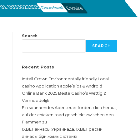
91 9033021835
Download
Enquire
Search
SEARCH
Recent Posts
Install Crown Environmentally friendly Local
casino Application apple’s ios & Android
Online Bank 2025 Beste Casino’s Wettig &
Vermoedelijk
Ein spannendes Abenteuer fordert dich heraus,
auf der chicken road geschickt zwischen den
Flammen zu
1XBET айнасы Украинада, 1XBET ресми
айнасы бүгін жұмыс істейді