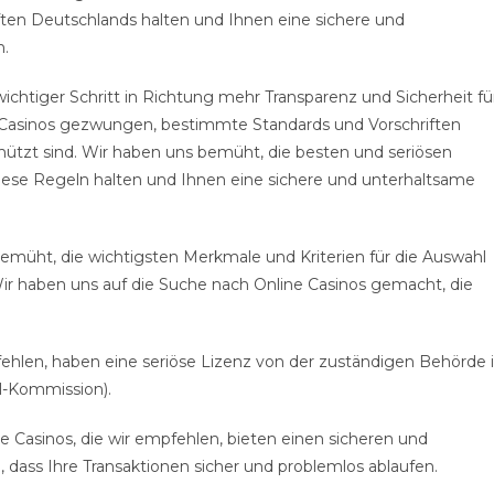
iften Deutschlands halten und Ihnen eine sichere und
n.
ichtiger Schritt in Richtung mehr Transparenz und Sicherheit fü
e Casinos gezwungen, bestimmte Standards und Vorschriften
chützt sind. Wir haben uns bemüht, die besten und seriösen
 diese Regeln halten und Ihnen eine sichere und unterhaltsame
emüht, die wichtigsten Merkmale und Kriterien für die Auswahl
 Wir haben uns auf die Suche nach Online Casinos gemacht, die
pfehlen, haben eine seriöse Lizenz von der zuständigen Behörde 
l-Kommission).
e Casinos, die wir empfehlen, bieten einen sicheren und
 dass Ihre Transaktionen sicher und problemlos ablaufen.