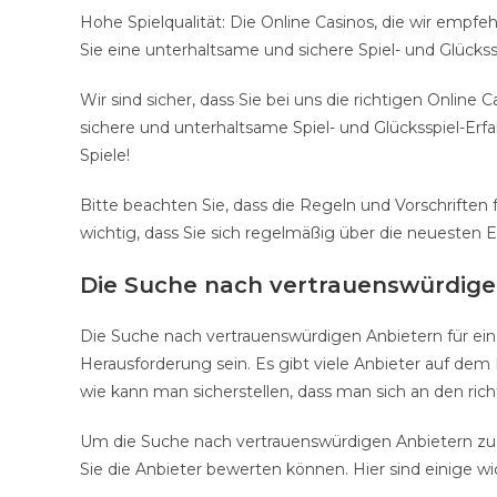
Hohe Spielqualität: Die Online Casinos, die wir empfeh
Sie eine unterhaltsame und sichere Spiel- und Glücks
Wir sind sicher, dass Sie bei uns die richtigen Online 
sichere und unterhaltsame Spiel- und Glücksspiel-Er
Spiele!
Bitte beachten Sie, dass die Regeln und Vorschriften 
wichtig, dass Sie sich regelmäßig über die neuesten 
Die Suche nach vertrauenswürdige
Die Suche nach vertrauenswürdigen Anbietern für ei
Herausforderung sein. Es gibt viele Anbieter auf dem M
wie kann man sicherstellen, dass man sich an den ric
Um die Suche nach vertrauenswürdigen Anbietern zu erl
Sie die Anbieter bewerten können. Hier sind einige wi