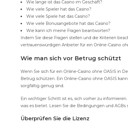
Wie lange ist das Casino im Geschäft?
Wie viele Spieler hat das Casino?
Wie viele Spiele hat das Casino?
Wie viele Bonusangebote hat das Casino?
Wie kann ich meine Fragen beantworten?
Indem Sie diese Fragen stellen und die Kriterien beac
vertrauenswürdigen Anbieter für ein Online-Casino 
Wie man sich vor Betrug schützt
Wenn Sie sich für ein Online-Casino ohne OASIS in Deu
Betrug schützen. Ein Online-Casino ohne OASIS kann 
sorgfältig genug sind.
Ein wichtiger Schritt ist es, sich vorher zu informier
was es bietet. Lesen Sie die Bedingungen und AGBs so
Überprüfen Sie die Lizenz