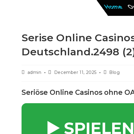
Home
Ou
Serise Online Casino
Deutschland.2498 (2
admin
December 11, 2025
Blog
Seriöse Online Casinos ohne O
▶️ SPIELE