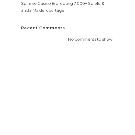
Spinrise Casino Erprobung 7 000+ Spiele &
3.333 Maklercourtage
Recent Comments
No comments to show.