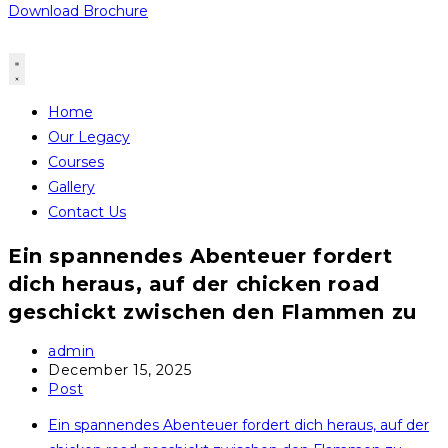
Download Brochure
Home
Our Legacy
Courses
Gallery
Contact Us
Ein spannendes Abenteuer fordert
dich heraus, auf der chicken road
geschickt zwischen den Flammen zu
Post
admin
author:
Post
December 15, 2025
published:
Post
Post
category:
Ein spannendes Abenteuer fordert dich heraus, auf der