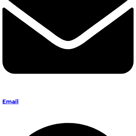
Email
info@everestaviationacademy.com