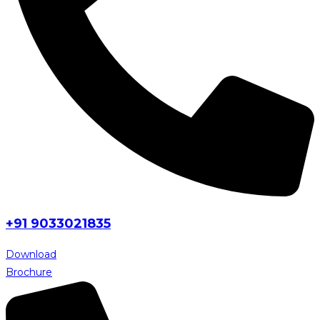
+91 9033021835
Download
Brochure