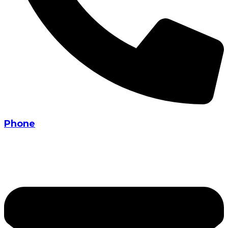
Phone
+919033021835