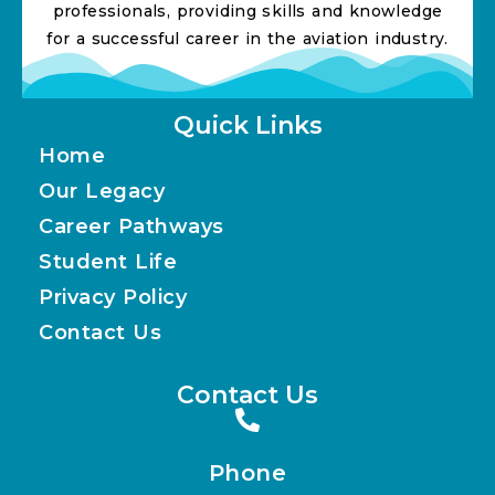
professionals, providing skills and knowledge
for a successful career in the aviation industry.
Quick Links
Home
Our Legacy
Career Pathways
Student Life
Privacy Policy
Contact Us
Contact Us
Phone