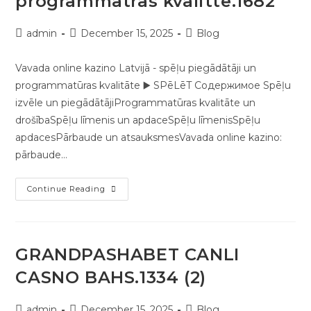
programmatras kvalitte.1682
admin
December 15, 2025
Blog
Vavada online kazino Latvijā - spēļu piegādātāji un
programmatūras kvalitāte ▶️ SPēLēT Содержимое Spēļu
izvēle un piegādātājiProgrammatūras kvalitāte un
drošībaSpēļu līmenis un apdaceSpēļu līmenisSpēļu
apdacesPārbaude un atsauksmesVavada online kazino:
pārbaude…
Continue Reading
GRANDPASHABET CANLI
CASNO BAHS.1334 (2)
admin
December 15, 2025
Blog