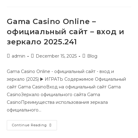
Gama Casino Online –
официальный сайт – вход и
зеркало 2025.241
admin
December 15, 2025
Blog
Gama Casino Online - официальный сайт - вход и
зеркало (2025) ▶️ ИГРАТЬ Содержимое Официальный
сайт Gama CasinoВход на официальный сайт Gama
CasinoЗеркало официального сайта Gama
CasinoПреимущества использования зеркала
официального…
Continue Reading