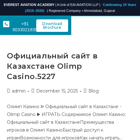
EVEREST AVIATION ACADEMY
| A Unit of EAI AVIATION LLP |
Celebrating 10 Years
(2016–2026)
| Registered Company • Ahmedabad, Gujarat
+91
Download
Brochure
9033021835
Официальный сайт в
Казахстане Olimp
Casino.5227
admin
December 15, 2025
Blog
Олимп Казино ᐉ Официальный сайт в Казахстане -
Olimp Casino ▶️ ИГРАТЬ Содержимое Олимп Казино:
Официальный сайт в КазахстанеПреимущества
игроков в Олимп КазиноБыстрый доступ к
играмВозможности для игроковКак начать играть…