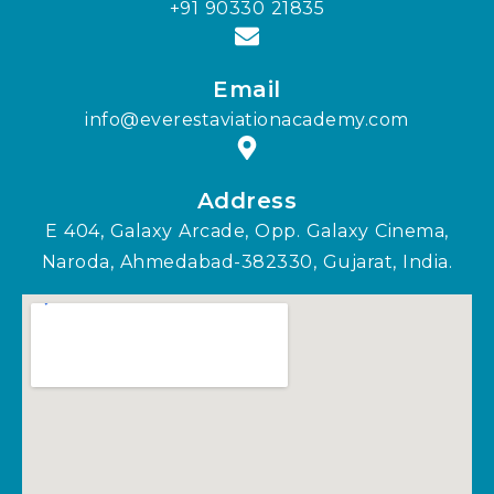
+91 90330 21835
Email
info@everestaviationacademy.com
Address
E 404, Galaxy Arcade, Opp. Galaxy Cinema,
Naroda, Ahmedabad-382330, Gujarat, India.