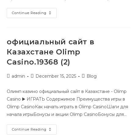
Continue Reading
официальный сайт в
Казахстане Olimp
Casino.19368 (2)
admin
December 15, 2025
Blog
Олимп казино официальный сайт в Казахстане - Olimp
Casino ▶️ ИГРАТЬ Содержимое Преимущества игры в
Olimp CasinoКак начать играть в Olimp CasinoШаги для
начала игрыБонусы и акции Olimp CasinoБонусы для…
Continue Reading