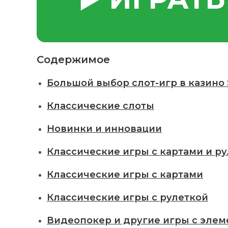
Содержимое
Большой выбор слот-игр в казино 
Классические слоты
Новинки и инновации
Классические игры с картами и р
Классические игры с картами
Классические игры с рулеткой
Видеопокер и другие игры с элем