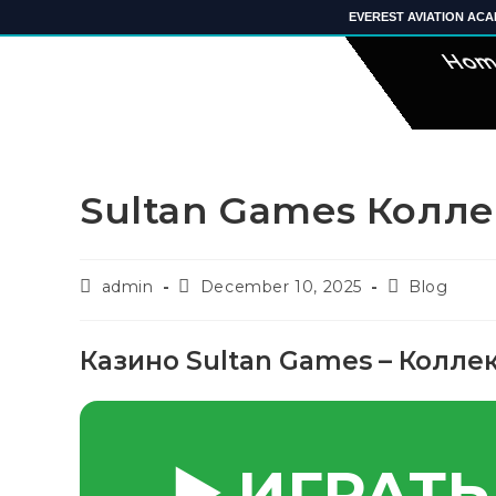
EVEREST AVIATION AC
Ho
Sultan Games Колле
admin
December 10, 2025
Blog
Казино Sultan Games – Колле
▶️ ИГРАТЬ