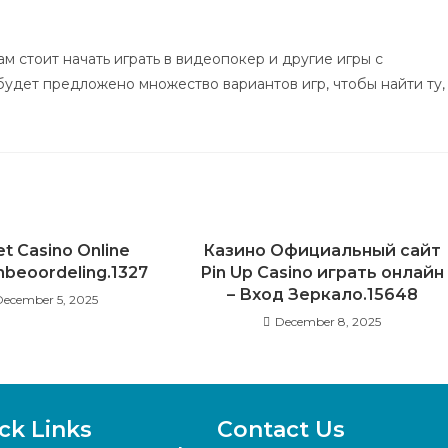
м стоит начать играть в видеопокер и другие игры с
будет предложено множество вариантов игр, чтобы найти ту,
et Casino Online
Казино Официальный сайт
mbeoordeling.1327
Pin Up Casino играть онлайн
– Вход Зеркало.15648
December 5, 2025
December 8, 2025
ck Links
Contact Us