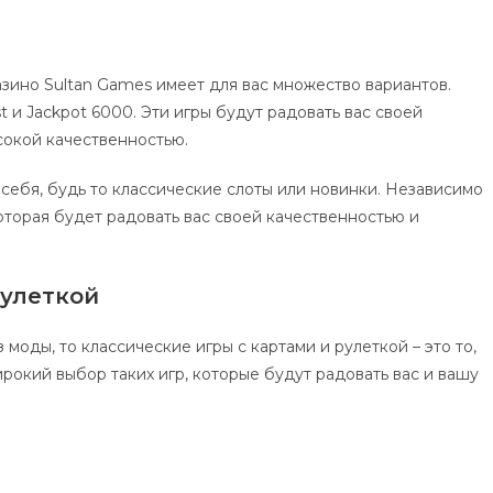
азино Sultan Games имеет для вас множество вариантов.
st и Jackpot 6000. Эти игры будут радовать вас своей
сокой качественностью.
 себя, будь то классические слоты или новинки. Независимо
оторая будет радовать вас своей качественностью и
рулеткой
 моды, то классические игры с картами и рулеткой – это то,
рокий выбор таких игр, которые будут радовать вас и вашу