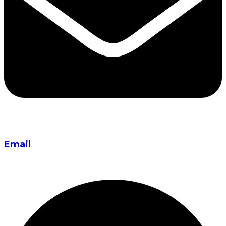
Email
info@everestaviationacademy.com