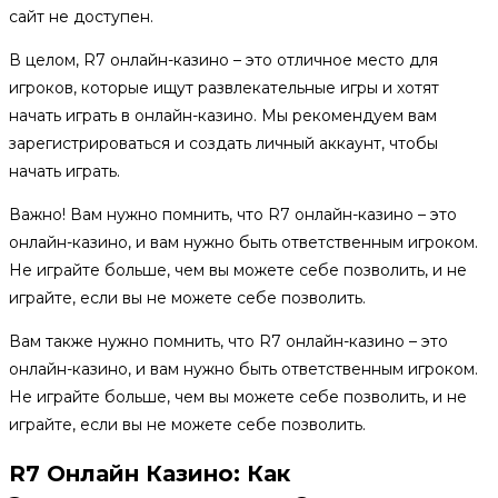
сайт не доступен.
В целом, R7 онлайн-казино – это отличное место для
игроков, которые ищут развлекательные игры и хотят
начать играть в онлайн-казино. Мы рекомендуем вам
зарегистрироваться и создать личный аккаунт, чтобы
начать играть.
Важно! Вам нужно помнить, что R7 онлайн-казино – это
онлайн-казино, и вам нужно быть ответственным игроком.
Не играйте больше, чем вы можете себе позволить, и не
играйте, если вы не можете себе позволить.
Вам также нужно помнить, что R7 онлайн-казино – это
онлайн-казино, и вам нужно быть ответственным игроком.
Не играйте больше, чем вы можете себе позволить, и не
играйте, если вы не можете себе позволить.
R7 Онлайн Казино: Как