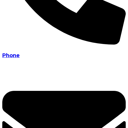
Phone
+91 90330 21835