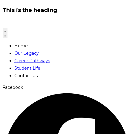
This is the heading
Home
Our Legacy
Career Pathways
Student Life
Contact Us
Facebook