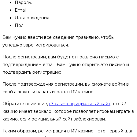
Пароль.
Email.
Дата рождения.
Пол.
Вам нужно ввести все сведения правильно, чтобы
успешно зарегистрироваться.
После регистрации, вам будет отправлено письмо с
подтверждением email. Вам нужно открыть это письмо и
подтвердить регистрацию.
После подтверждения регистрации, вы сможете войти в
свой аккаунт и начать играть в R7 казино.
Обратите внимание,
r7 casino официальный сайт
что R7
казино имеет зеркало, которое позволяет игрокам играть в
казино, если официальный сайт заблокирован.
Таким образом, регистрация в R7 казино – это первый шаг