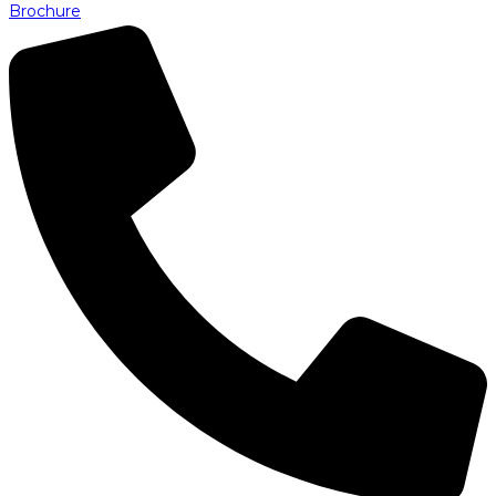
Brochure