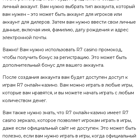
личный аккаунт. Вам нужно выбрать тип аккаунта, который
вам нужен – это может быть аккаунт для игроков или
аккаунт для дилеров. Затем вам нужно ввести свои личные
данные, включая имя, фамилию, дату рождения и адрес
электронной почты.
Важно! Вам нужно использовать R7 casino промокод,
чтобы получить бонус за регистрацию. Это может быть
дополнительный бонус для вашего аккаунта.
После создания аккаунта вам будет доступен доступ к
играм R7 онлайн-казино. Вам можно играть в любые игры,
которые вам нравятся, и вы можете начать играть с любым
количеством денег.
Вам также нужно знать, что R7 онлайн-казино имеет R7
casino зеркало, которое позволяет игрокам играть в игры,
даже если официальный сайт не доступен. Это может быть
полезно, если вам нужно играть в игры, когда официальный