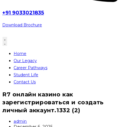
+91 9033021835
Download Brochure
Home
Our Legacy
Career Pathways
Student Life
Contact Us
R7 онлайн казино как
зарегистрироваться и создать
личный аккаунт.1332 (2)
Post
admin
author:
Post
December 6, 2025