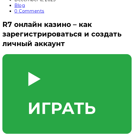
published:
Post
Blog
category:
Post
0 Comments
comments:
R7 онлайн казино – как
зарегистрироваться и создать
личный аккаунт
▶️
ИГРАТЬ