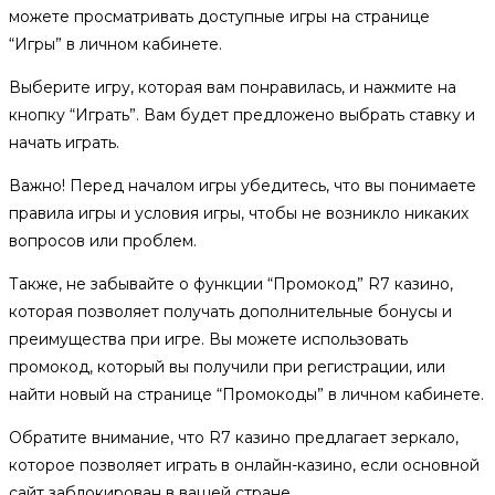
можете просматривать доступные игры на странице
“Игры” в личном кабинете.
Выберите игру, которая вам понравилась, и нажмите на
кнопку “Играть”. Вам будет предложено выбрать ставку и
начать играть.
Важно! Перед началом игры убедитесь, что вы понимаете
правила игры и условия игры, чтобы не возникло никаких
вопросов или проблем.
Также, не забывайте о функции “Промокод” R7 казино,
которая позволяет получать дополнительные бонусы и
преимущества при игре. Вы можете использовать
промокод, который вы получили при регистрации, или
найти новый на странице “Промокоды” в личном кабинете.
Обратите внимание, что R7 казино предлагает зеркало,
которое позволяет играть в онлайн-казино, если основной
сайт заблокирован в вашей стране.