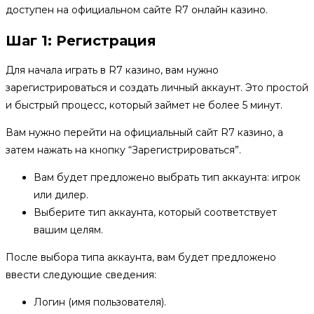
доступен на официальном сайте R7 онлайн казино.
Шаг 1: Регистрация
Для начала играть в R7 казино, вам нужно
зарегистрироваться и создать личный аккаунт. Это простой
и быстрый процесс, который займет не более 5 минут.
Вам нужно перейти на официальный сайт R7 казино, а
затем нажать на кнопку “Зарегистрироваться”.
Вам будет предложено выбрать тип аккаунта: игрок
или дилер.
Выберите тип аккаунта, который соответствует
вашим целям.
После выбора типа аккаунта, вам будет предложено
ввести следующие сведения:
Логин (имя пользователя).