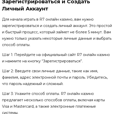
Зарегистрироваться и Создать
Личный Аккаунт
Для начала играть в R7 онлайн казино, вам нужно
зарегистрироваться и создать личный аккаунт. Это простой
и быстрый процесс, который займет не более 5 минут. Вам
нужно только указать некоторые личные данные и выбрать
способ оплаты.
Шаг 1: Перейдите на официальный сайт R7 онлайн казино
и нажмите на кнопку “Зарегистрироваться”.
Шаг 2: Введите свои личные данные, такие как имя,
фамилия, адрес электронной почты и пароль. Убедитесь,
что пароль надежный и сложный.
Шаг 3: Укажите способ оплаты. R7 онлайн казино
предлагает несколько способов оплаты, включая карты
Visa и Mastercard, а также электронные платежные
системы.