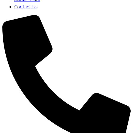
Contact Us