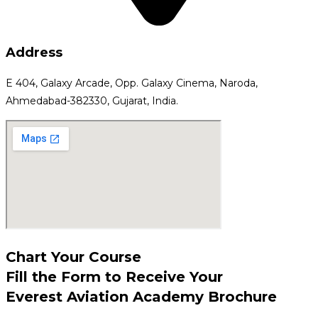
Address
E 404, Galaxy Arcade, Opp. Galaxy Cinema, Naroda,
Ahmedabad-382330, Gujarat, India.
Chart Your Course
Fill the Form to Receive Your
Everest Aviation Academy Brochure