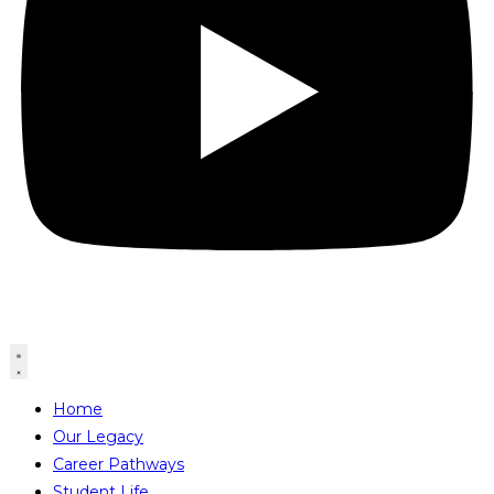
Home
Our Legacy
Career Pathways
Student Life