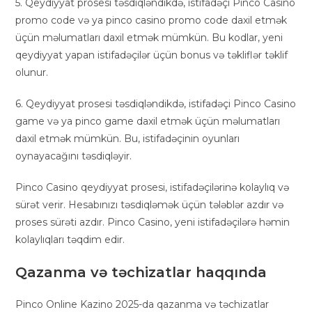
5. Qeydiyyat prosesi təsdiqləndikdə, istifadəçi Pinco Casino
promo code və ya pinco casino promo code daxil etmək
üçün məlumatları daxil etmək mümkün. Bu kodlar, yeni
qeydiyyat yapan istifadəçilər üçün bonus və təkliflər təklif
olunur.
6. Qeydiyyat prosesi təsdiqləndikdə, istifadəçi Pinco Casino
game və ya pinco game daxil etmək üçün məlumatları
daxil etmək mümkün. Bu, istifadəçinin oyunları
oynayacağını təsdiqləyir.
Pinco Casino qeydiyyat prosesi, istifadəçilərinə kolaylıq və
sürət verir. Hesabınızı təsdiqləmək üçün tələblər azdır və
proses sürəti azdır. Pinco Casino, yeni istifadəçilərə həmin
kolaylıqları təqdim edir.
Qazanma və təchizatlar haqqında
Pinco Online Kazino 2025-da qazanma və təchizatlar