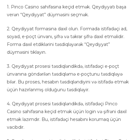
1. Pinco Casino sahifasına keçid etmək. Qeydiyyatı başa
verən “Qeydiyyat” düyməsini seçmək.
2. Qeydiyyat formasına daxil olun. Formada istifadəçi ad,
soyad, e-poçt ünvanı, şifrə və təkrar şifrə daxil etməlidir.
Forma daxil etdiklərini təsdiqləyərək “Qeydiyyat”
düyməsini tıklayın.
3. Qeydiyyat prosesi təsdiqləndikdə, istifadəçi e-poçt
ünvanına göndərilən təsdiqləmə e-poçtunu təsdiqləyə
bilər. Bu proses, hesabın təsdiqləndiyini və istifadə etmək
üçün hazırlanmış olduğunu təsdiqləyir.
4. Qeydiyyat prosesi təsdiqləndikdə, istifadəçi Pinco
Casino sahifasına keçid etmək üçün login və şifrəni daxil
etmək lazımdır. Bu, istifadəçi hesabını korumaq üçün
vacibdir.