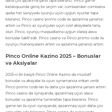
daha çox qazanma şansı tapa bilərsiniz. Pinco game
kataloquunda geniş bir seçim var, cümləsindən cümləsinə
qədər her səviyyədə oyunçu üçün uyğun oyunlar tapa
bilərsiniz. Pinco casino promo code ilə qazanma şansınızı
artırın və Pinco az oyunçuları üçün özel aksiyalarla tanış
olun. Pinco, oyunçu məqsədlərinə uyğun olaraq əlavə
bonuslar təklif edir. Pinco casino və Pinco promo code ilə
oyunçu mənəniyələrini artırın və qazanma şansınızı artırın.
Pinco Online Kazino 2025 – Bonuslar
və Aksiyalar
2025-ci ilin basyılı Pinco Online Kazino-da müxtəlif
bonuslar və aksiyalar ilə oyun oynamanıza imkan verilir.
Pinco promo code-ları ilə daha çox qazanma şansını artırın.
Pinco casino-da oynayanda, qazanmaq üçün əlavə
bonuslar və qazanma təminatları tapa bilərsiniz. Pinco
game-ları ilə oyun oynayanda, qazanmaq üçün daha çox