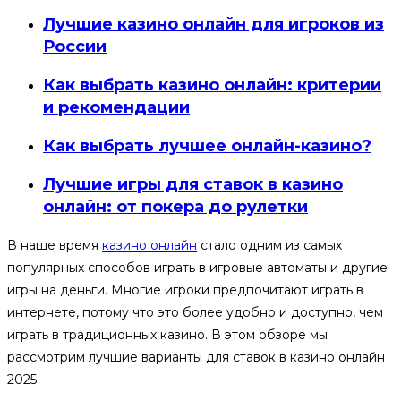
Лучшие казино онлайн для игроков из
России
Как выбрать казино онлайн: критерии
и рекомендации
Как выбрать лучшее онлайн-казино?
Лучшие игры для ставок в казино
онлайн: от покера до рулетки
В наше время
казино онлайн
стало одним из самых
популярных способов играть в игровые автоматы и другие
игры на деньги. Многие игроки предпочитают играть в
интернете, потому что это более удобно и доступно, чем
играть в традиционных казино. В этом обзоре мы
рассмотрим лучшие варианты для ставок в казино онлайн
2025.