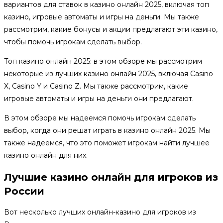
вариантов для ставок в казино онлайн 2025, включая топ
казино, игровые автоматы и игры на деньги. Мы также
рассмотрим, какие бонусы и акции предлагают эти казино,
чтобы помочь игрокам сделать выбор.
Топ казино онлайн 2025: в этом обзоре мы рассмотрим
некоторые из лучших казино онлайн 2025, включая Casino
X, Casino Y и Casino Z. Мы также рассмотрим, какие
игровые автоматы и игры на деньги они предлагают.
В этом обзоре мы надеемся помочь игрокам сделать
выбор, когда они решат играть в казино онлайн 2025. Мы
также надеемся, что это поможет игрокам найти лучшее
казино онлайн для них.
Лучшие казино онлайн для игроков из
России
Вот несколько лучших онлайн-казино для игроков из