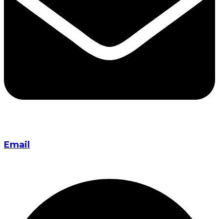
Email
info@everestaviationacademy.com