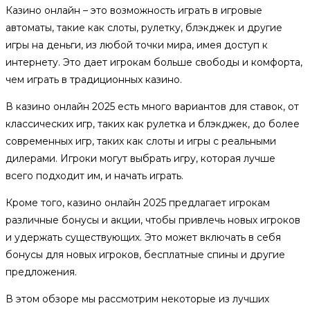
Казино онлайн – это возможность играть в игровые
автоматы, такие как слоты, рулетку, блэкджек и другие
игры на деньги, из любой точки мира, имея доступ к
интернету. Это дает игрокам больше свободы и комфорта,
чем играть в традиционных казино.
В казино онлайн 2025 есть много вариантов для ставок, от
классических игр, таких как рулетка и блэкджек, до более
современных игр, таких как слоты и игры с реальными
дилерами. Игроки могут выбрать игру, которая лучше
всего подходит им, и начать играть.
Кроме того, казино онлайн 2025 предлагает игрокам
различные бонусы и акции, чтобы привлечь новых игроков
и удержать существующих. Это может включать в себя
бонусы для новых игроков, бесплатные спины и другие
предложения.
В этом обзоре мы рассмотрим некоторые из лучших