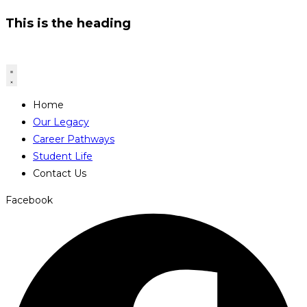
This is the heading
Home
Our Legacy
Career Pathways
Student Life
Contact Us
Facebook