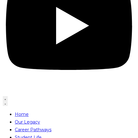
Home
Our Legacy
Career Pathways
Student Life