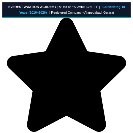
Skip
EVEREST AVIATION ACADEMY
| A Unit of EAI AVIATION LLP |
Celebrating 10
to
Years (2016–2026)
| Registered Company • Ahmedabad, Gujarat
content