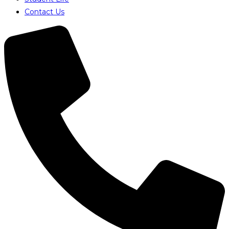
Contact Us