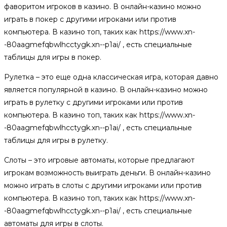
фаворитом игроков в казино. В онлайн-казино можно
играть в покер с другими игроками или против
компьютера. В казино топ, таких как https://www.xn-
-80aagmefqbwlhcctygk.xn--p1ai/ , есть специальные
таблицы для игры в покер.
Рулетка – это еще одна классическая игра, которая давно
является популярной в казино. В онлайн-казино можно
играть в рулетку с другими игроками или против
компьютера. В казино топ, таких как https://www.xn-
-80aagmefqbwlhcctygk.xn--p1ai/ , есть специальные
таблицы для игры в рулетку.
Слоты – это игровые автоматы, которые предлагают
игрокам возможность выиграть деньги. В онлайн-казино
можно играть в слоты с другими игроками или против
компьютера. В казино топ, таких как https://www.xn-
-80aagmefqbwlhcctygk.xn--p1ai/ , есть специальные
автоматы для игры в слоты.