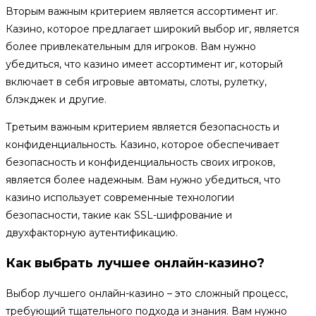
Вторым важным критерием является ассортимент иг.
Казино, которое предлагает широкий выбор иг, является
более привлекательным для игроков. Вам нужно
убедиться, что казино имеет ассортимент иг, который
включает в себя игровые автоматы, слоты, рулетку,
блэкджек и другие.
Третьим важным критерием является безопасность и
конфиденциальность. Казино, которое обеспечивает
безопасность и конфиденциальность своих игроков,
является более надежным. Вам нужно убедиться, что
казино использует современные технологии
безопасности, такие как SSL-шифрование и
двухфакторную аутентификацию.
Как выбрать лучшее онлайн-казино?
Выбор лучшего онлайн-казино – это сложный процесс,
требующий тщательного подхода и знания. Вам нужно