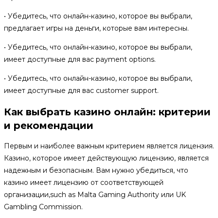
• Убедитесь, что онлайн-казино, которое вы выбрали,
предлагает игры на деньги, которые вам интересны.
• Убедитесь, что онлайн-казино, которое вы выбрали,
имеет доступные для вас payment options.
• Убедитесь, что онлайн-казино, которое вы выбрали,
имеет доступные для вас customer support.
Как выбрать казино онлайн: критерии
и рекомендации
Первым и наиболее важным критерием является лицензия.
Казино, которое имеет действующую лицензию, является
надежным и безопасным. Вам нужно убедиться, что
казино имеет лицензию от соответствующей
организации,such as Malta Gaming Authority или UK
Gambling Commission.