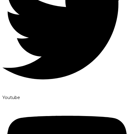
Youtube