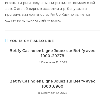
играть в игры и получать выигрыши, не покидая свой
дом. С его обширным ассортим игр, бонусами и
программами лояльности, Pin Up Казино является
одним из лучших онлайн-казино.
YOU MIGHT ALSO LIKE
Betify Casino en Ligne Jouez sur Betify avec
1000 .20278
December 12, 2025
Betify Casino en Ligne Jouez sur Betify avec
1000 .6960
December 10, 2025