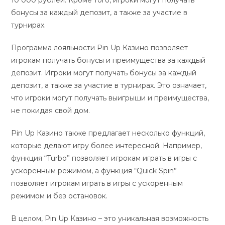
10 000 рублей. Кроме того, игроки могут получать
бонусы за каждый депозит, а также за участие в
турнирах.
Программа лояльности Pin Up Казино позволяет
игрокам получать бонусы и преимущества за каждый
депозит. Игроки могут получать бонусы за каждый
депозит, а также за участие в турнирах. Это означает,
что игроки могут получать выигрыши и преимущества,
не покидая свой дом.
Pin Up Казино также предлагает несколько функций,
которые делают игру более интересной. Например,
функция “Turbo” позволяет игрокам играть в игры с
ускоренным режимом, а функция “Quick Spin”
позволяет игрокам играть в игры с ускоренным
режимом и без остановок.
В целом, Pin Up Казино – это уникальная возможность