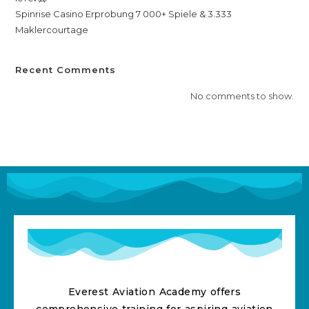
Spinrise Casino Erprobung 7 000+ Spiele & 3.333
Maklercourtage
Recent Comments
No comments to show.
Everest Aviation Academy offers
comprehensive training for aspiring aviation