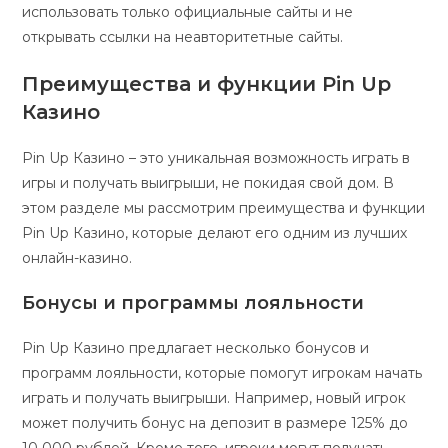
использовать только официальные сайты и не
открывать ссылки на неавторитетные сайты.
Преимущества и функции Pin Up
Казино
Pin Up Казино – это уникальная возможность играть в
игры и получать выигрыши, не покидая свой дом. В
этом разделе мы рассмотрим преимущества и функции
Pin Up Казино, которые делают его одним из лучших
онлайн-казино.
Бонусы и программы лояльности
Pin Up Казино предлагает несколько бонусов и
программ лояльности, которые помогут игрокам начать
играть и получать выигрыши. Например, новый игрок
может получить бонус на депозит в размере 125% до