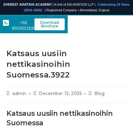
EVEREST AVIATION ACADEMY
| A Unit of EAI AVIATION LLP |
Celebrating 10 Years
(2016–2026)
| Registered Company • Ahmedabad, Gujarat
+91
Download
Brochure
9033021835
Katsaus uusiin
nettikasinoihin
Suomessa.3922
admin
December 12, 2025
Blog
Katsaus uusiin nettikasinoihin
Suomessa