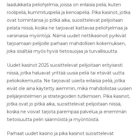
laadukkaita peliohjelmia, joissa on erilaisia peliä, kuten
roolipeliä, kummituspeliä ja kenoapeliä. Pika kasinot, jotka
ovat toimintansa jo pitkä aika, suosittelevat pelijoitaan
pelata niissä, koska ne tarjoavat kattavaa peliohjelmaa ja
varsinaisia myöntöjä. Nämä uudet nettikasinoit pyrkivät
tarjoamaan pelijoille parhaan mahdollisen kokemuksen,
joka sisältää myös hyviä tietosuojaa ja turvallisuutta.
Uudet kasinot 2025 suosittelevat pelijoitaan erityisesti
niissä, jotka haluavat yrittää uusia peliä tai etsivät uutta
peliokokemusta. Ne tarjoavat useita erilaisia peliä, jotka
eivät ole aina käytetty aiemmin, mikä mahdollistaa uusien
pelijärjestelmien ja strategioiden tutkimisen. Pika kasinot,
jotka ovat jo pitkä aika, suosittelevat pelijoitaan niissä,
koska ne voivat tarjota parempaa palvelua ja enemmän
tietoisuutta pelin säännöistä ja myöntöistä.
Parhaat uudet kasino ja pika kasinot suosittelevat