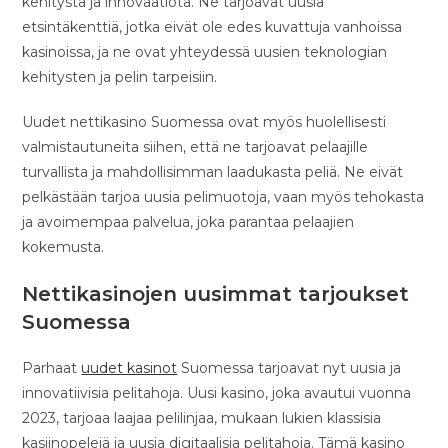
kehitystä ja innovaatiota. Ne tarjoavat uusia
etsintäkenttiä, jotka eivät ole edes kuvattuja vanhoissa
kasinoissa, ja ne ovat yhteydessä uusien teknologian
kehitysten ja pelin tarpeisiin.
Uudet nettikasino Suomessa ovat myös huolellisesti
valmistautuneita siihen, että ne tarjoavat pelaajille
turvallista ja mahdollisimman laadukasta peliä. Ne eivät
pelkästään tarjoa uusia pelimuotoja, vaan myös tehokasta
ja avoimempaa palvelua, joka parantaa pelaajien
kokemusta.
Nettikasinojen uusimmat tarjoukset
Suomessa
Parhaat
uudet kasinot
Suomessa tarjoavat nyt uusia ja
innovatiivisia pelitahoja. Uusi kasino, joka avautui vuonna
2023, tarjoaa laajaa pelilinjaa, mukaan lukien klassisia
kasiinopelejä ja uusia digitaalisia pelitahoja. Tämä kasino