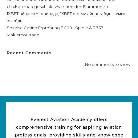
chicken road geschickt zwischen den Flammen zu
1XBET айнасы Украинада, 1XBET ресми айнасы бүгін жұмыс
істейді
Spinrise Casino Erprobung 7 000+ Spiele & 3.333
Maklercourtage
Recent Comments
No comments to show.
Everest Aviation Academy offers
comprehensive training for aspiring aviation
professionals, providing skills and knowledge