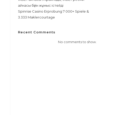
айнасы бүгін жұмыс істейді
Spinrise Casino Erprobung 7 000+ Spiele &
3.333 Maklercourtage
Recent Comments
No comments to show.