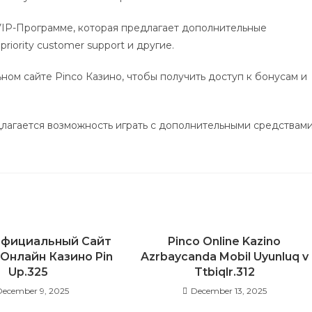
 VIP-Программе, которая предлагает дополнительные
iority customer support и другие.
ном сайте Pinco Казино, чтобы получить доступ к бонусам и
длагается возможность играть с дополнительными средствами
Официальный Сайт
Pinco Online Kazino
 Онлайн Казино Pin
Azrbaycanda Mobil Uyunluq v
Up.325
Ttbiqlr.312
December 9, 2025
December 13, 2025