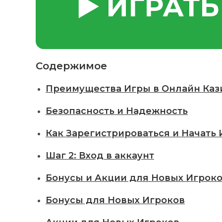
▶️ ИГРАТЬ
Содержимое
Преимущества Игры в Онлайн Кази
Безопасность и Надежность
Как Зарегистрироваться и Начать И
Шаг 2: Вход в аккаунт
Бонусы и Акции для Новых Игроков
Бонусы для Новых Игроков