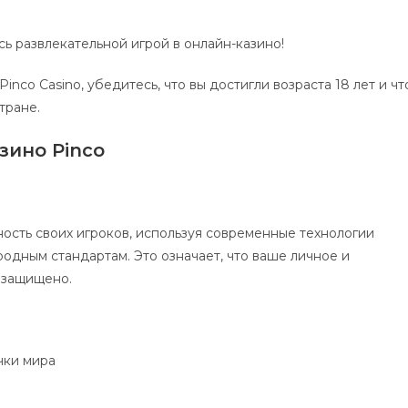
сь развлекательной игрой в онлайн-казино!
nco Casino, убедитесь, что вы достигли возраста 18 лет и чт
тране.
зино Pinco
ость своих игроков, используя современные технологии
дным стандартам. Это означает, что ваше личное и
 защищено.
чки мира