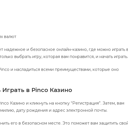
х валют
щет надежное и безопасное онлайн-казино, где можно играть 
олько выбрать игру, которая вам понравится, и начать играть.
 Pinco и насладиться всеми преимуществами, которые оно
 Играть в Pinco Казино
nco Казино и кликнуть на кнопку “Регистрация”. Затем, вам
амилию, дату рождения и адрес электронной почты.
нить его в безопасном месте. Это поможет вам защитить сво