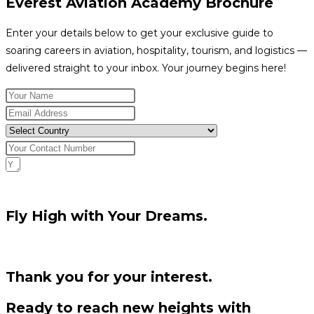
Everest Aviation Academy Brochure
Enter your details below to get your exclusive guide to
soaring careers in aviation, hospitality, tourism, and logistics —
delivered straight to your inbox. Your journey begins here!
Request Download
Fly High with Your Dreams.
Thank you for your interest.
Ready to reach new heights with