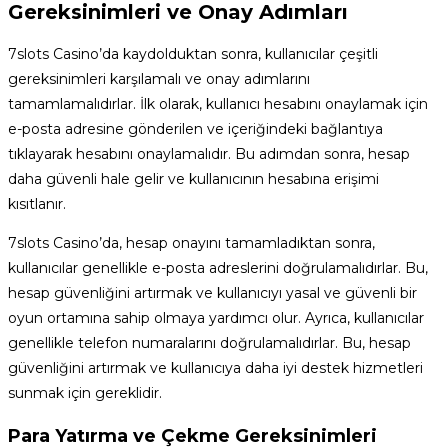
Gereksinimleri ve Onay Adımları
7slots Casino’da kaydolduktan sonra, kullanıcılar çeşitli
gereksinimleri karşılamalı ve onay adımlarını
tamamlamalıdırlar. İlk olarak, kullanıcı hesabını onaylamak için
e-posta adresine gönderilen ve içeriğindeki bağlantıya
tıklayarak hesabını onaylamalıdır. Bu adımdan sonra, hesap
daha güvenli hale gelir ve kullanıcının hesabına erişimi
kısıtlanır.
7slots Casino’da, hesap onayını tamamladıktan sonra,
kullanıcılar genellikle e-posta adreslerini doğrulamalıdırlar. Bu,
hesap güvenliğini artırmak ve kullanıcıyı yasal ve güvenli bir
oyun ortamına sahip olmaya yardımcı olur. Ayrıca, kullanıcılar
genellikle telefon numaralarını doğrulamalıdırlar. Bu, hesap
güvenliğini artırmak ve kullanıcıya daha iyi destek hizmetleri
sunmak için gereklidir.
Para Yatırma ve Çekme Gereksinimleri