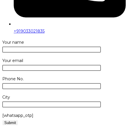
+919033021835
Your name
Your email
Phone No.
City
[whatsapp_otp]