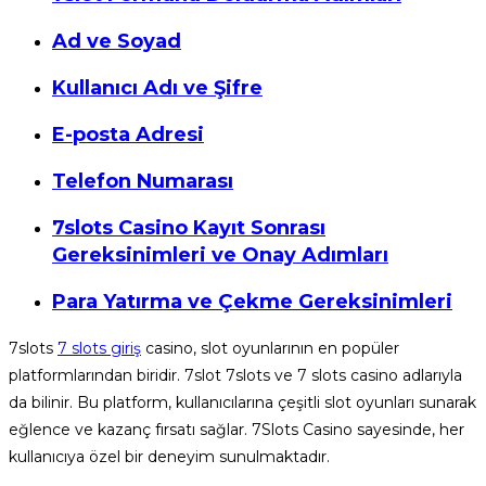
Ad ve Soyad
Kullanıcı Adı ve Şifre
E-posta Adresi
Telefon Numarası
7slots Casino Kayıt Sonrası
Gereksinimleri ve Onay Adımları
Para Yatırma ve Çekme Gereksinimleri
7slots
7 slots giriş
casino, slot oyunlarının en popüler
platformlarından biridir. 7slot 7slots ve 7 slots casino adlarıyla
da bilinir. Bu platform, kullanıcılarına çeşitli slot oyunları sunarak
eğlence ve kazanç fırsatı sağlar. 7Slots Casino sayesinde, her
kullanıcıya özel bir deneyim sunulmaktadır.