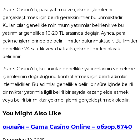
7slots Casino’da, para yatırma ve çekme işlemlerini
gerçekleştirmek için belirli gereksinimler bulunmaktadır.
Kullanıcılar genellikle minimum yatırımlar belirlenir ve bu
yatırımlar genellikle 10-20 TL arasında değişir. Ayrıca, para
çekme işlemlerinde de belirli limitler bulunmaktadır. Bu limitler
genellikle 24 saatlik veya haftalık çekme limitleri olarak
belirlenir.
7slots Casino’da, kullanıcılar genellikle yatırımlarının ve çekme
işlemlerinin doğruluğunu kontrol etmek için belirli adımlar
izlemelidirler. Bu adımlar genellikle belirli bir süre içinde belirli
bir miktar yatırımla ilgili belirli bir sayıda kazanç elde etmek
veya belirli bir miktar çekme işlemi gerçekleştirmek olabilir.
You Might Also Like
онлайн – Gama Casino Online – обзор.6740