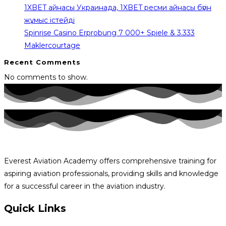
1XBET айнасы Украинада, 1XBET ресми айнасы бүгін
жұмыс істейді
Spinrise Casino Erprobung 7 000+ Spiele & 3.333
Maklercourtage
Recent Comments
No comments to show.
Everest Aviation Academy offers comprehensive training for
aspiring aviation professionals, providing skills and knowledge
for a successful career in the aviation industry.
Quick Links