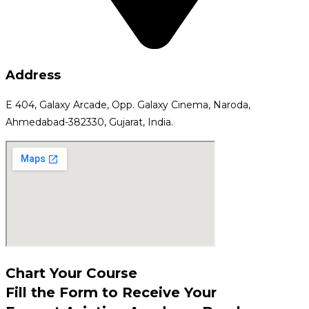
Address
E 404, Galaxy Arcade, Opp. Galaxy Cinema, Naroda,
Ahmedabad-382330, Gujarat, India.
Chart Your Course
Fill the Form to Receive Your