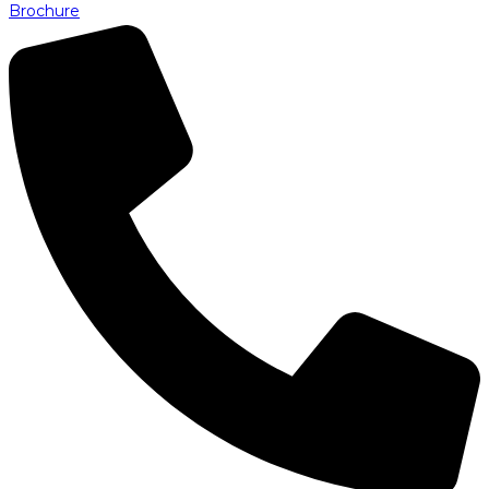
Brochure