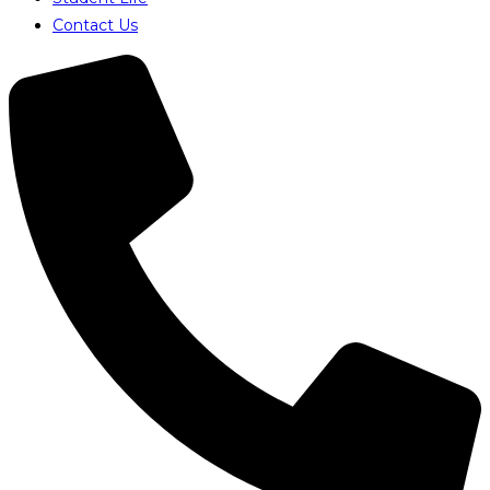
Contact Us