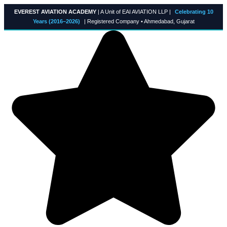
Skip
EVEREST AVIATION ACADEMY
| A Unit of EAI AVIATION LLP |
Celebrating 10
to
Years (2016–2026)
| Registered Company • Ahmedabad, Gujarat
content