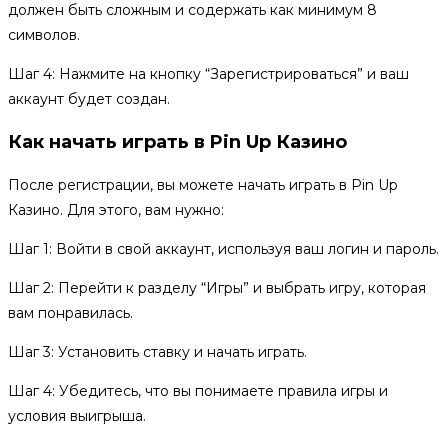
должен быть сложным и содержать как минимум 8
символов.
Шаг 4: Нажмите на кнопку “Зарегистрироваться” и ваш
аккаунт будет создан.
Как начать играть в Pin Up Казино
После регистрации, вы можете начать играть в Pin Up
Казино. Для этого, вам нужно:
Шаг 1: Войти в свой аккаунт, используя ваш логин и пароль.
Шаг 2: Перейти к разделу “Игры” и выбрать игру, которая
вам понравилась.
Шаг 3: Установить ставку и начать играть.
Шаг 4: Убедитесь, что вы понимаете правила игры и
условия выигрыша.