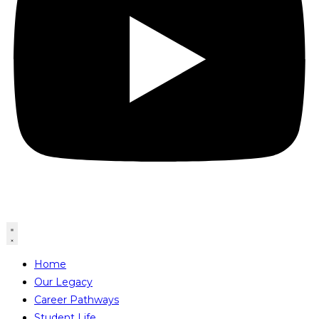
Home
Our Legacy
Career Pathways
Student Life