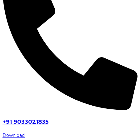
+91 9033021835
Download