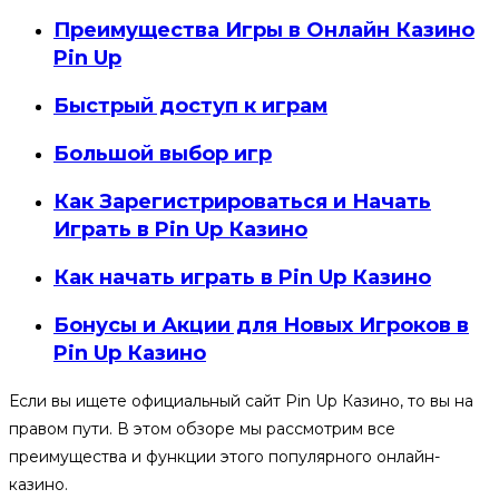
Преимущества Игры в Онлайн Казино
Pin Up
Быстрый доступ к играм
Большой выбор игр
Как Зарегистрироваться и Начать
Играть в Pin Up Казино
Как начать играть в Pin Up Казино
Бонусы и Акции для Новых Игроков в
Pin Up Казино
Если вы ищете официальный сайт Pin Up Казино, то вы на
правом пути. В этом обзоре мы рассмотрим все
преимущества и функции этого популярного онлайн-
казино.