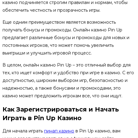
казино подчиняется строгим правилам и нормам, чтобы
обеспечить честность и прозрачность игры.
Еще одним преимуществом является возможность
получать бонусы и промокоды. Онлайн казино Pin Up
предлагает различные бонусы и промокоды для новых и
постоянных игроков, что может помочь увеличить
выигрыши и улучшить игровой процесс.
В целом, онлайн казино Pin Up – это отличный выбор для
тех, кто ищет комфорт и удобство при игре в казино. С его
доступностью, широким выбором игр, безопасностью и
надежностью, а также бонусами и промокодами, это
казино может предложить игрокам все, что они ищут.
Как Зарегистрироваться и Начать
Играть в Pin Up Казино
Для начала играть
пинап казино
в Pin Up казино, вам