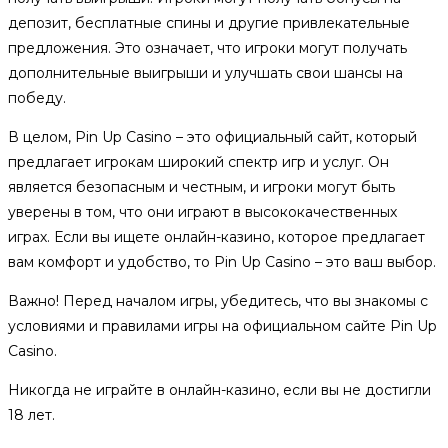
депозит, бесплатные спины и другие привлекательные
предложения. Это означает, что игроки могут получать
дополнительные выигрыши и улучшать свои шансы на
победу.
В целом, Pin Up Casino – это официальный сайт, который
предлагает игрокам широкий спектр игр и услуг. Он
является безопасным и честным, и игроки могут быть
уверены в том, что они играют в высококачественных
играх. Если вы ищете онлайн-казино, которое предлагает
вам комфорт и удобство, то Pin Up Casino – это ваш выбор.
Важно! Перед началом игры, убедитесь, что вы знакомы с
условиями и правилами игры на официальном сайте Pin Up
Casino.
Никогда не играйте в онлайн-казино, если вы не достигли
18 лет.