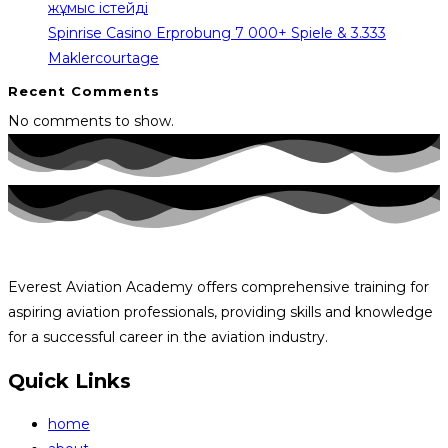
жұмыс істейді
Spinrise Casino Erprobung 7 000+ Spiele & 3.333
Maklercourtage
Recent Comments
No comments to show.
Everest Aviation Academy offers comprehensive training for
aspiring aviation professionals, providing skills and knowledge
for a successful career in the aviation industry.
Quick Links
home