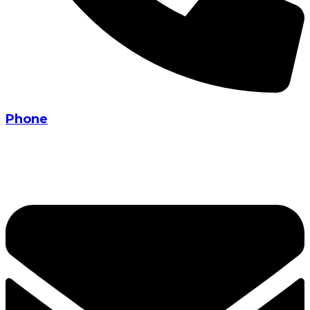
Phone
+919033021835