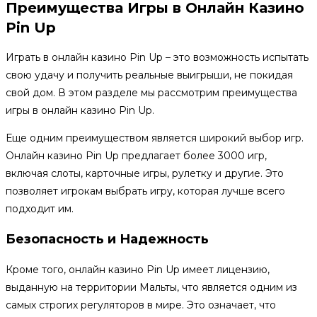
Преимущества Игры в Онлайн Казино
Pin Up
Играть в онлайн казино Pin Up – это возможность испытать
свою удачу и получить реальные выигрыши, не покидая
свой дом. В этом разделе мы рассмотрим преимущества
игры в онлайн казино Pin Up.
Еще одним преимуществом является широкий выбор игр.
Онлайн казино Pin Up предлагает более 3000 игр,
включая слоты, карточные игры, рулетку и другие. Это
позволяет игрокам выбрать игру, которая лучше всего
подходит им.
Безопасность и Надежность
Кроме того, онлайн казино Pin Up имеет лицензию,
выданную на территории Мальты, что является одним из
самых строгих регуляторов в мире. Это означает, что