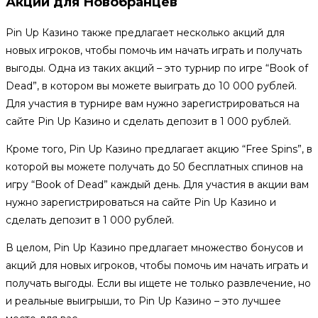
Акции для Новобранцев
Pin Up Казино также предлагает несколько акций для
новых игроков, чтобы помочь им начать играть и получать
выгоды. Одна из таких акций – это турнир по игре “Book of
Dead”, в котором вы можете выиграть до 10 000 рублей.
Для участия в турнире вам нужно зарегистрироваться на
сайте Pin Up Казино и сделать депозит в 1 000 рублей.
Кроме того, Pin Up Казино предлагает акцию “Free Spins”, в
которой вы можете получать до 50 бесплатных спинов на
игру “Book of Dead” каждый день. Для участия в акции вам
нужно зарегистрироваться на сайте Pin Up Казино и
сделать депозит в 1 000 рублей.
В целом, Pin Up Казино предлагает множество бонусов и
акций для новых игроков, чтобы помочь им начать играть и
получать выгоды. Если вы ищете не только развлечение, но
и реальные выигрыши, то Pin Up Казино – это лучшее