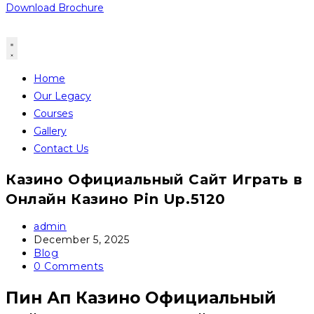
Download Brochure
Home
Our Legacy
Courses
Gallery
Contact Us
Казино Официальный Сайт Играть в
Онлайн Казино Pin Up.5120
Post
admin
author:
Post
December 5, 2025
published:
Post
Blog
category:
Post
0 Comments
comments:
Пин Ап Казино Официальный