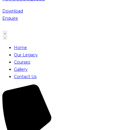
Download
Enquire
Home
Our Legacy
Courses
Gallery
Contact Us