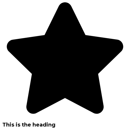
Skip
to
content
This is the heading