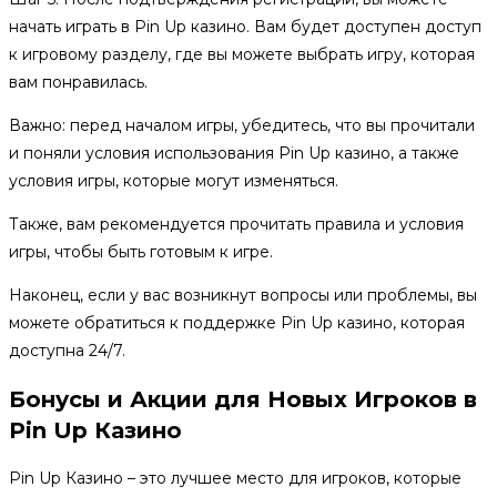
начать играть в Pin Up казино. Вам будет доступен доступ
к игровому разделу, где вы можете выбрать игру, которая
вам понравилась.
Важно: перед началом игры, убедитесь, что вы прочитали
и поняли условия использования Pin Up казино, а также
условия игры, которые могут изменяться.
Также, вам рекомендуется прочитать правила и условия
игры, чтобы быть готовым к игре.
Наконец, если у вас возникнут вопросы или проблемы, вы
можете обратиться к поддержке Pin Up казино, которая
доступна 24/7.
Бонусы и Акции для Новых Игроков в
Pin Up Казино
Pin Up Казино – это лучшее место для игроков, которые