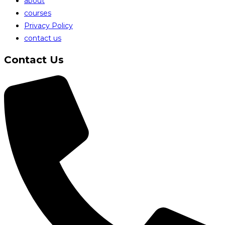
about
courses
Privacy Policy
contact us
Contact Us