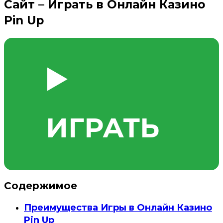
Сайт – Играть в Онлайн Казино
Pin Up
▶️
ИГРАТЬ
Содержимое
Преимущества Игры в Онлайн Казино
Pin Up