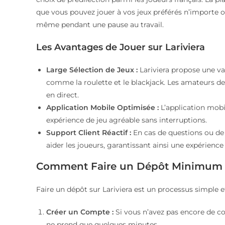
que vous pouvez jouer à vos jeux préférés n’importe o
même pendant une pause au travail.
Les Avantages de Jouer sur Lariviera
Large Sélection de Jeux :
Lariviera propose une va
comme la roulette et le blackjack. Les amateurs de
en direct.
Application Mobile Optimisée :
L’application mobil
expérience de jeu agréable sans interruptions.
Support Client Réactif :
En cas de questions ou de 
aider les joueurs, garantissant ainsi une expérience
Comment Faire un Dépôt Minimum de 
Faire un dépôt sur Lariviera est un processus simple et 
Créer un Compte :
Si vous n’avez pas encore de com
ne prend que quelques minutes.