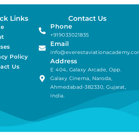
ck Links
Contact Us
Phone
e
+919033021835
ut
Email
ses
info@everestaviationacademy.c
acy Policy
Address
act Us
E 404, Galaxy Arcade, Opp.
Galaxy Cinema, Naroda,
Ahmedabad-382330, Gujarat,
India.
 elit. Ut elit tellus, luctus nec ullamcorper mattis, pulvinar dap