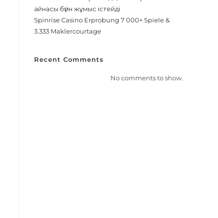
айнасы бүгін жұмыс істейді
Spinrise Casino Erprobung 7 000+ Spiele &
3.333 Maklercourtage
Recent Comments
No comments to show.