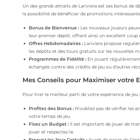
Un des grands attraits de Lariviera est ses bonus de
la possibilité de bénéficier de promotions intéressante
Bonus de Bienvenue :
Les nouveaux joueurs peuve
leur premier dépôt, offrant ainsi un excellent co
Offres Hebdomadaires :
Lariviera propose réguli
les dépôts et des tours gratuits sur les nouvelles 
Programmes de Fidélité :
En jouant régulièrement
échangés contre des crédits de jeu ou d’autres ré
Mes Conseils pour Maximiser votre E
Pour tirer le meilleur parti de votre expérience de jeu 
Profitez des Bonus :
N’oubliez pas de vérifier les 
votre temps de jeu.
Fixez un Budget :
Il est important de jouer de ma
jouer et respectez-le.
Essayez les Jeux Gratuits :
Avant de parier de l’arg