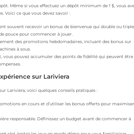
 dépôt. Même si vous effectuez un dépôt minimum de 1 $, vous av
s. Voici ce que vous devez savoir :
nt souvent recevoir un bonus de bienvenue qui double ou triple
up de pouce pour commencer à jouer.
èrement des promotions hebdomadaires, incluant des bonus sur
machines à sous.
, vous pouvez accumuler des points de fidélité qui peuvent être
compenses.
xpérience sur Lariviera
sur Lariviera, voici quelques conseils pratiques :
promotions en cours et d’utiliser les bonus offerts pour maximise
nière responsable. Définissez un budget avant de commencer à
ent réel, testez les jeux en mode démo pour vous familiariser