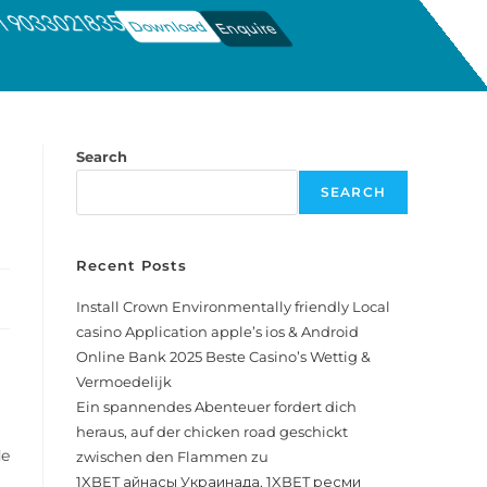
1 9033021835
Download
Enquire
Search
SEARCH
Recent Posts
Install Crown Environmentally friendly Local
casino Application apple’s ios & Android
Online Bank 2025 Beste Casino’s Wettig &
Vermoedelijk
Ein spannendes Abenteuer fordert dich
heraus, auf der chicken road geschickt
de
zwischen den Flammen zu
1XBET айнасы Украинада, 1XBET ресми