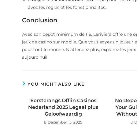
avec les règles et les fonctionnalités.
Conclusion
Avec son dépôt minimum de 1 $, Lariviera offre une 
jeux de casino sur mobile. Que vous soyez un joueur e
pour tout le monde. N’attendez plus, explorez les jeux 
aujourd’hui!
YOU MIGHT ALSO LIKE
Eersterangs Offlin Casinos
No Depos
Nederland 2025 Legaal plus
Your Gu
Geloofwaardig
Without
December 15, 2025
D