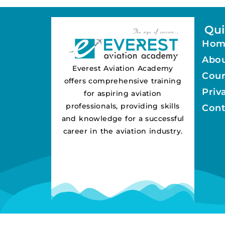
Qui
Hom
Abo
Everest Aviation Academy
Cour
offers comprehensive training
Priv
for aspiring aviation
professionals, providing skills
Cont
and knowledge for a successful
career in the aviation industry.
Lorem ipsum dolor sit amet, consectetur adipiscing