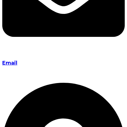
Email
info@everestaviationacademy.com