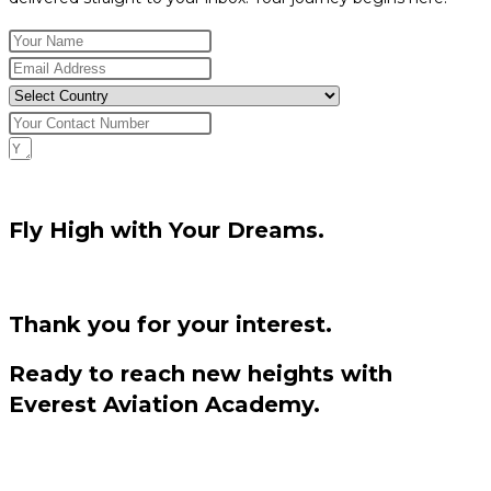
Request Download
Fly High with Your Dreams.
Thank you for your interest.
Ready to reach new heights with
Everest Aviation Academy.