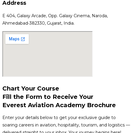
Address
E 404, Galaxy Arcade, Opp. Galaxy Cinema, Naroda,
Ahmedabad-382330, Gujarat, India.
Chart Your Course
Fill the Form to Receive Your
Everest Aviation Academy Brochure
Enter your details below to get your exclusive guide to
soaring careers in aviation, hospitality, tourism, and logistics —
delivered straight to your inbox. Your journey begins here!