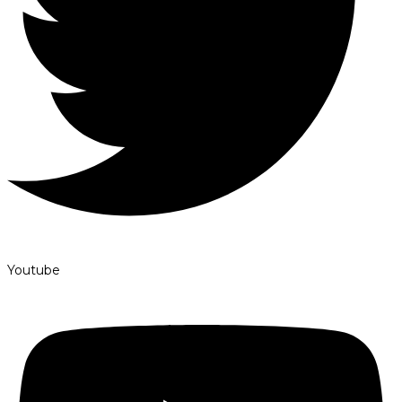
Youtube