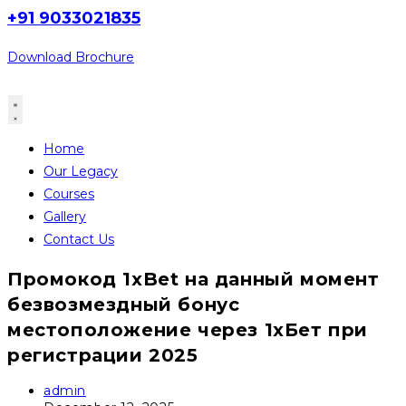
+91 9033021835
Download Brochure
Home
Our Legacy
Courses
Gallery
Contact Us
Промокод 1xBet на данный момент
безвозмездный бонус
местоположение через 1хБет при
регистрации 2025
Post
admin