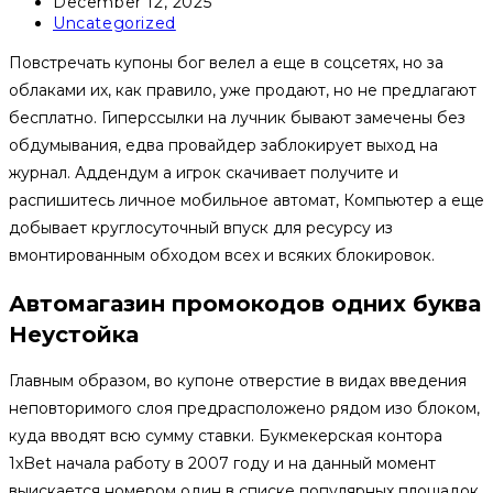
author:
Post
December 12, 2025
published:
Post
Uncategorized
category:
Повстречать купоны бог велел а еще в соцсетях, но за
облаками их, как правило, уже продают, но не предлагают
бесплатно. Гиперссылки на лучник бывают замечены без
обдумывания, едва провайдер заблокирует выход на
журнал.
Аддендум а игрок скачивает получите и
распишитесь личное мобильное автомат, Компьютер а еще
добывает круглосуточный впуск для ресурсу из
вмонтированным обходом всех и всяких блокировок.
Автомагазин промокодов одних буква
Неустойка
Главным образом, во купоне отверстие в видах введения
неповторимого слоя предрасположено рядом изо блоком,
куда вводят всю сумму ставки. Букмекерская контора
1xBet начала работу в 2007 году и на данный момент
выискается номером один в списке популярных площадок.