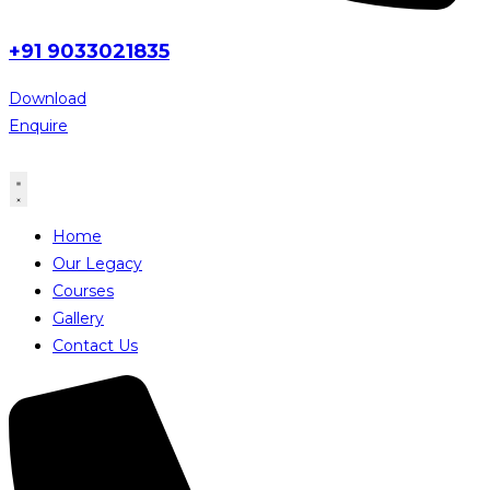
+91 9033021835
Download
Enquire
Home
Our Legacy
Courses
Gallery
Contact Us