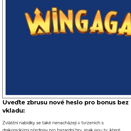
Uveďte zbrusu nové heslo pro bonus bez
vkladu:
Zvláštní nabídky se také nenacházejí v tvrzeních s
drakonickými předpisy pro hazardní hry, jinak jsou ty, které