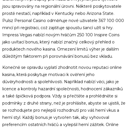
jsou spravovány na regionální úrovni. Některé poskytovatele
prostě nestačí, například v Kentucky nebo Arizona State.
Pulsz Personal Casino odměňuje nové uživatele 367 100 000
mincí při registraci, což zajišťuje spoustu šancí užít si hry.
Impress Vegas nabízí novým hráčům 250 100 Inspire Coins
jako uvítací bonus, který nabízí značný celkový přehled o
produktech nového kasina. Omezení limitů výher je dalším
důležitým faktorem při porovnávání bonusů bez vkladu.
Konečně se opravdu vyplatí zhodnotit novou reputaci online
kasina, která poskytuje motivaci k ověření jeho
důvěryhodnosti a spolehlivosti. Například nabízí věci, jako je
licence a kontroly hazardní společnosti, hodnocení zákazníků
a také špičková podpora. Vždy si přečtěte a prohlédněte si
podmínky z druhé strany, než je prohlásíte, abyste se ujistili, že
se rozhodujete pro nejlepší rozhodnutí pro váš herní vkus a
herní styl. Každý bonus je vytvořen tak, aby vyhovoval
preferencím ostatních hráčů a vylepšil herní zážitek. Online