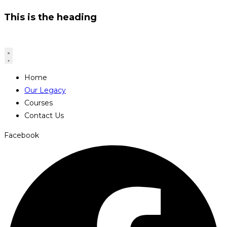
This is the heading
Home
Our Legacy
Courses
Contact Us
Facebook