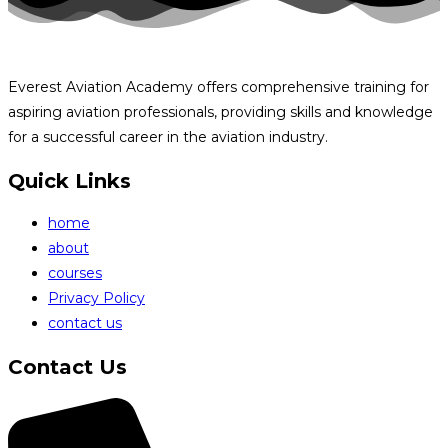
Everest Aviation Academy offers comprehensive training for
aspiring aviation professionals, providing skills and knowledge
for a successful career in the aviation industry.
Quick Links
home
about
courses
Privacy Policy
contact us
Contact Us