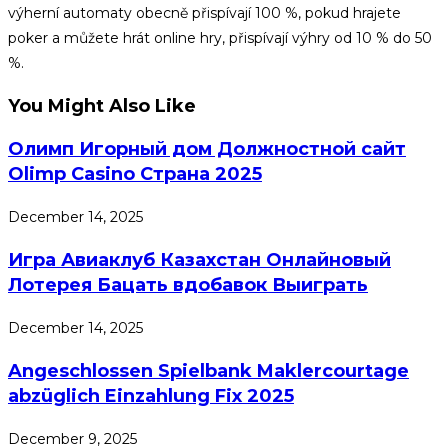
výherní automaty obecně přispívají 100 %, pokud hrajete
poker a můžete hrát online hry, přispívají výhry od 10 % do 50
%.
You Might Also Like
Олимп Игорный дом Должностной сайт
Olimp Casino Страна 2025
December 14, 2025
Игра Авиаклуб Казахстан Онлайновый
Лотерея Бацать вдобавок Выиграть
December 14, 2025
Angeschlossen Spielbank Maklercourtage
abzüglich Einzahlung Fix 2025
December 9, 2025