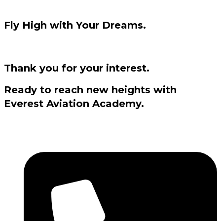
Request Download
Fly High with Your Dreams.
Thank you for your interest.
Ready to reach new heights with
Everest Aviation Academy.