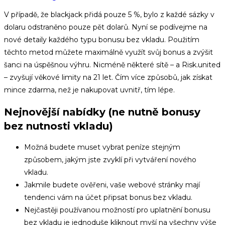
category:
V případě, že blackjack přidá pouze 5 %, bylo z každé sázky v
dolaru odstraněno pouze pět dolarů. Nyní se podívejme na
nové detaily každého typu bonusu bez vkladu. Použitím
těchto metod můžete maximálně využít svůj bonus a zvýšit
šanci na úspěšnou výhru. Nicméně některé sítě – a Risk.united
– zvyšují věkové limity na 21 let.
Čím více způsobů, jak získat
mince zdarma, než je nakupovat uvnitř, tím lépe.
Nejnovější nabídky (ne nutně bonusy
bez nutnosti vkladu)
Možná budete muset vybrat peníze stejným
způsobem, jakým jste zvyklí při vytváření nového
vkladu.
Jakmile budete ověřeni, vaše webové stránky mají
tendenci vám na účet připsat bonus bez vkladu.
Nejčastěji používanou možností pro uplatnění bonusu
bez vkladu je jednoduše kliknout myší na všechny výše