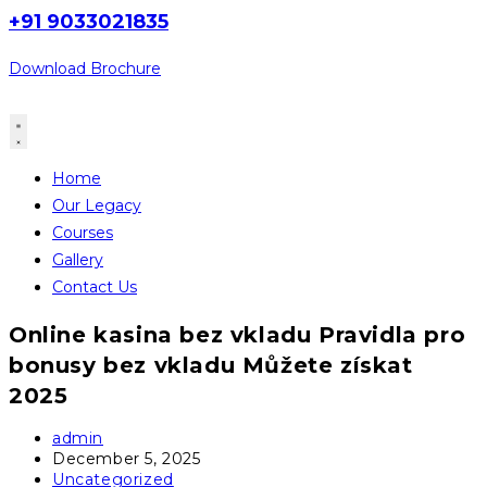
+91 9033021835
Download Brochure
Home
Our Legacy
Courses
Gallery
Contact Us
Online kasina bez vkladu Pravidla pro
bonusy bez vkladu Můžete získat
2025
Post
admin
author:
Post
December 5, 2025
published:
Post
Uncategorized