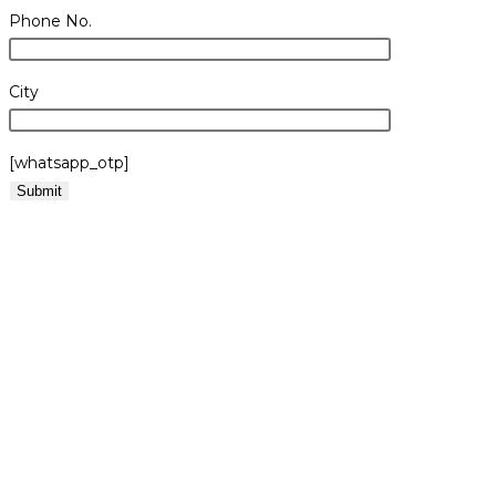
Phone No.
City
[whatsapp_otp]