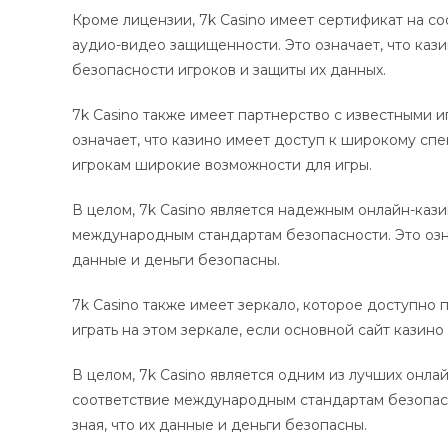
Кроме лицензии, 7k Casino имеет сертификат на 
аудио-видео защищенности. Это означает, что каз
безопасности игроков и защиты их данных.
7k Casino также имеет партнерство с известными 
означает, что казино имеет доступ к широкому спе
игрокам широкие возможности для игры.
В целом, 7k Casino является надежным онлайн-каз
международным стандартам безопасности. Это означ
данные и деньги безопасны.
7k Casino также имеет зеркало, которое доступно по
играть на этом зеркале, если основной сайт казино
В целом, 7k Casino является одним из лучших онла
соответствие международным стандартам безопаснос
зная, что их данные и деньги безопасны.