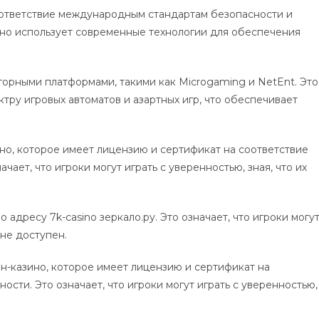
соответствие международным стандартам безопасности и
ино использует современные технологии для обеспечения
игорными платформами, такими как Microgaming и NetEnt. Это
ктру игровых автоматов и азартных игр, что обеспечивает
ино, которое имеет лицензию и сертификат на соответствие
ает, что игроки могут играть с уверенностью, зная, что их
 адресу 7k-casino зеркало.ру. Это означает, что игроки могу
 не доступен.
йн-казино, которое имеет лицензию и сертификат на
ти. Это означает, что игроки могут играть с уверенностью,