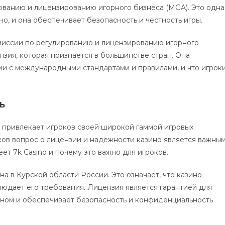
ованию и лицензированию игорного бизнеса (MGA). Это одна
о, и она обеспечивает безопасность и честность игры.
омиссии по регулированию и лицензированию игорного
нзия, которая признается в большинстве стран. Она
вии с международными стандартами и правилами, и что игрок
ь
ое привлекает игроков своей широкой гаммой игровых
оков вопрос о лицензии и надежности казино является важным
ет 7k Casino и почему это важно для игроков.
на в Курской области России. Это означает, что казино
юдает его требования. Лицензия является гарантией для
аконом и обеспечивает безопасность и конфиденциальность