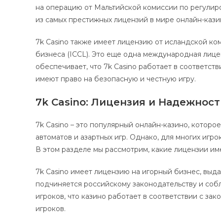
на операцию от Мальтийской комиссии по регулир
из самых престижных лицензий в мире онлайн-казин
7k Casino также имеет лицензию от исландской к
бизнеса (ICCL). Это еще одна международная лице
обеспечивает, что 7k Casino работает в соответст
имеют право на безопасную и честную игру.
7k Casino: Лицензия и Надежност
7k Casino – это популярный онлайн-казино, котор
автоматов и азартных игр. Однако, для многих игр
В этом разделе мы рассмотрим, какие лицензии име
7k Casino имеет лицензию на игорный бизнес, выда
подчиняется российскому законодательству и собл
игроков, что казино работает в соответствии с з
игроков.