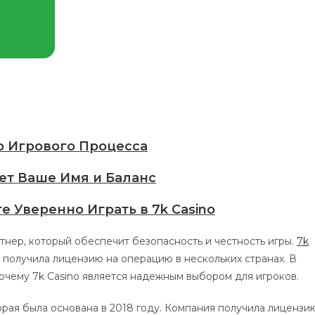
о Игрового Процесса
ет Ваше Имя и Баланс
 Уверенно Играть в 7k Casino
нер, который обеспечит безопасность и честность игры.
7k
я получила лицензию на операцию в нескольких странах. В
 почему 7k Casino является надежным выбором для игроков.
орая была основана в 2018 году. Компания получила лицензи