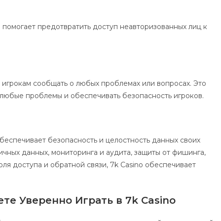
я помогает предотвратить доступ неавторизованных лиц к
т игрокам сообщать о любых проблемах или вопросах. Это
а любые проблемы и обеспечивать безопасность игроков.
обеспечивает безопасность и целостность данных своих
чных данных, мониторинга и аудита, защиты от фишинга,
оля доступа и обратной связи, 7k Casino обеспечивает
те Уверенно Играть в 7k Casino