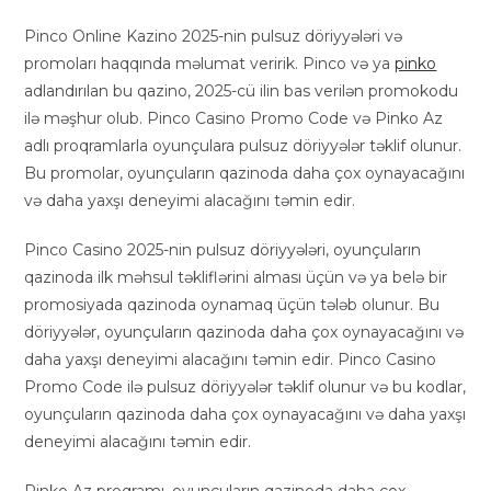
Pinco Online Kazino 2025-nin pulsuz döriyyələri və
promoları haqqında məlumat veririk. Pinco və ya
pinko
adlandırılan bu qazino, 2025-cü ilin bas verilən promokodu
ilə məşhur olub. Pinco Casino Promo Code və Pinko Az
adlı proqramlarla oyunçulara pulsuz döriyyələr təklif olunur.
Bu promolar, oyunçuların qazinoda daha çox oynayacağını
və daha yaxşı deneyimi alacağını təmin edir.
Pinco Casino 2025-nin pulsuz döriyyələri, oyunçuların
qazinoda ilk məhsul təkliflərini alması üçün və ya belə bir
promosiyada qazinoda oynamaq üçün tələb olunur. Bu
döriyyələr, oyunçuların qazinoda daha çox oynayacağını və
daha yaxşı deneyimi alacağını təmin edir. Pinco Casino
Promo Code ilə pulsuz döriyyələr təklif olunur və bu kodlar,
oyunçuların qazinoda daha çox oynayacağını və daha yaxşı
deneyimi alacağını təmin edir.