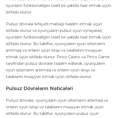
oyunların funksionallığını təsirli bir şəkildə təsir etmək üçün
istifadə olunur.
Pulsuz dövrələr kifayətli məbləği təqdim etmək üçün
istifadə olunur və oyunçuların pulsuz oyun oynayaraq
oyunların funksionallığını təsirli bir şəkildə təsir etmək üçün
istifadə olunur. Bu təkliflər, oyunçuların oyun istismarını
artırmaq və onların oyun istəyi və tələblərini müəyyən
etmək üçün istifadə olunur. Pinco Casino və Pinco Game
tərəfindən pulsuz dövrələr təqdim edilərək, oyunçuların
oyun istismarını artırmaq və onların oyun istəyi və
tələblərini müəyyən etmək üçün istifadə olunur.
Pulsuz Dövrələrın Nəticələri
Pulsuz dövrələr, oyunçuların oyun istismarını artırmaq və
onların oyun istəyi və tələblərini müəyyən etmək üçün
istifadə olunur. Bu təkliflər, oyunçuların pulsuz oyun