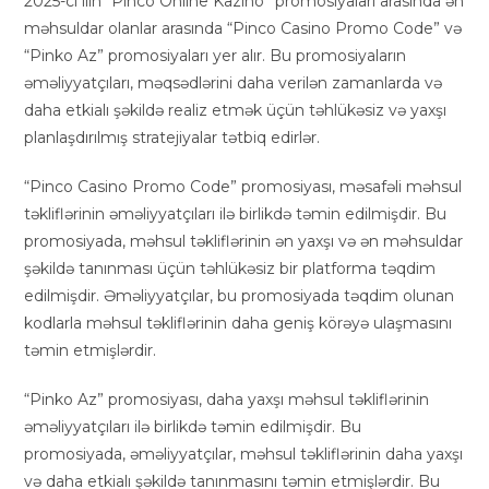
2025-ci ilin “Pinco Online Kazino” promosiyaları arasında ən
məhsuldar olanlar arasında “Pinco Casino Promo Code” və
“Pinko Az” promosiyaları yer alır. Bu promosiyaların
əməliyyatçıları, məqsədlərini daha verilən zamanlarda və
daha etkialı şəkildə realiz etmək üçün təhlükəsiz və yaxşı
planlaşdırılmış stratejiyalar tətbiq edirlər.
“Pinco Casino Promo Code” promosiyası, məsafəli məhsul
təkliflərinin əməliyyatçıları ilə birlikdə təmin edilmişdir. Bu
promosiyada, məhsul təkliflərinin ən yaxşı və ən məhsuldar
şəkildə tanınması üçün təhlükəsiz bir platforma təqdim
edilmişdir. Əməliyyatçılar, bu promosiyada təqdim olunan
kodlarla məhsul təkliflərinin daha geniş körəyə ulaşmasını
təmin etmişlərdir.
“Pinko Az” promosiyası, daha yaxşı məhsul təkliflərinin
əməliyyatçıları ilə birlikdə təmin edilmişdir. Bu
promosiyada, əməliyyatçılar, məhsul təkliflərinin daha yaxşı
və daha etkialı şəkildə tanınmasını təmin etmişlərdir. Bu