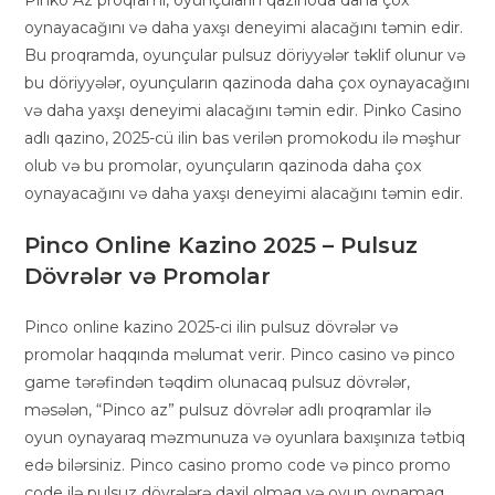
Pinko Az proqramı, oyunçuların qazinoda daha çox
oynayacağını və daha yaxşı deneyimi alacağını təmin edir.
Bu proqramda, oyunçular pulsuz döriyyələr təklif olunur və
bu döriyyələr, oyunçuların qazinoda daha çox oynayacağını
və daha yaxşı deneyimi alacağını təmin edir. Pinko Casino
adlı qazino, 2025-cü ilin bas verilən promokodu ilə məşhur
olub və bu promolar, oyunçuların qazinoda daha çox
oynayacağını və daha yaxşı deneyimi alacağını təmin edir.
Pinco Online Kazino 2025 – Pulsuz
Dövrələr və Promolar
Pinco online kazino 2025-ci ilin pulsuz dövrələr və
promolar haqqında məlumat verir. Pinco casino və pinco
game tərəfindən təqdim olunacaq pulsuz dövrələr,
məsələn, “Pinco az” pulsuz dövrələr adlı proqramlar ilə
oyun oynayaraq məzmunuza və oyunlara baxışınıza tətbiq
edə bilərsiniz. Pinco casino promo code və pinco promo
code ilə pulsuz dövrələrə daxil olmaq və oyun oynamaq