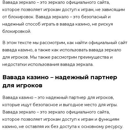
Вавада зеркало – это зеркало официального сайта,
которое позволяет игрокам доступ к играм, не зависящим
от блокировок. Вавада зеркало – это безопасный и
надежный способ играть в вавада казино, не рискуя
блокировкой.
В этом тексте мы рассмотрим, как найти официальный сайт
вавада казино, а также как использовать вавада зеркало
для игроков. Мы также рассмотрим преимущества и
недостатки использования вавада зеркала.
Вавада казино – надежный партнер
для игроков
Вавада казино – это надежный партнер для игроков,
которые ищут безопасное и выгодное место для игры.
Вавада зеркало – это зеркало официального сайта,
которое позволяет игрокам доступ к играм и функциям
казино, не оставляя их без доступа к основному ресурсу.