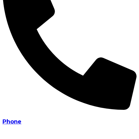
Phone
+919033021835