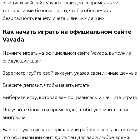
официальный сайт Vavada защищен современными
технологиями безопасности, чтобы обеспечить
безопасность вашего счета и личных данных.
Как начать играть на официальном сайте
Vavada
Начните играть на официальном сайте Vavada, выполнив
следующие шаги:
Зарегистрируйте свой аккаунт, указав свои личные данные
Внесите депозит, чтобы начать играть
Выберите игру, которая вам понравилась, и начните играть
Получайте бонусы и промокоды, чтобы увеличить свои
выигрыши
Вам не нужно искать зеркало или рабочее зеркало, потому
что официальный сайт доступен для вас в любое время.