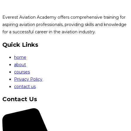
Everest Aviation Academy offers comprehensive training for
aspiring aviation professionals, providing skills and knowledge
for a successful career in the aviation industry.
Quick Links
home
about
courses
Privacy Policy
contact us
Contact Us