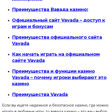
Преимущества Вавада казино:
Официальный сайт Vavada – доступ к
играм и бонусам
Преимущества официального сайта
Vavada
Как начать играть на официальном
сайте Vavada
Преимущества и функции казино
Vavada – почему игроки выбирают это
казино
Преимущества Vavada
Если вы ищете надежное и безопасное казино, где можно
играть в любимые игры, то вавада казино – это ваш выбор.