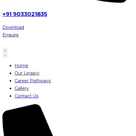
+91 9033021835
Download
Enquire
Home
Our Legacy
Career Pathways
Gallery
Contact Us