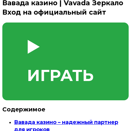
Вавада казино | Vavada Зеркало
Вход на официальный сайт
▶️
ИГРАТЬ
Содержимое
Вавада казино – надежный партнер
для игроков