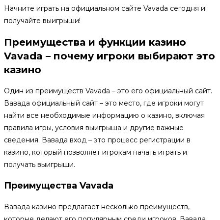
Начните играть на официальном сайте Vavada сегодня и
получайте выигрыши!
Преимущества и функции казино
Vavada – почему игроки выбирают это
казино
Один из преимуществ Vavada – это его официальный сайт.
Вавада официальный сайт – это место, где игроки могут
найти все необходимые информацию о казино, включая
правила игры, условия выигрыша и другие важные
сведения. Вавада вход – это процесс регистрации в
казино, который позволяет игрокам начать играть и
получать выигрыши.
Преимущества Vavada
Вавада казино предлагает несколько преимуществ,
которые делают его популярным среди игроков. Вавада