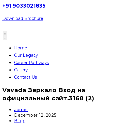
+91 9033021835
Download Brochure
Home
Our Legacy
Career Pathways
Gallery
Contact Us
Vavada Зеркало Вход на
официальный сайт.3168 (2)
Post
admin
author:
Post
December 12, 2025
published:
Post
Blog
category: