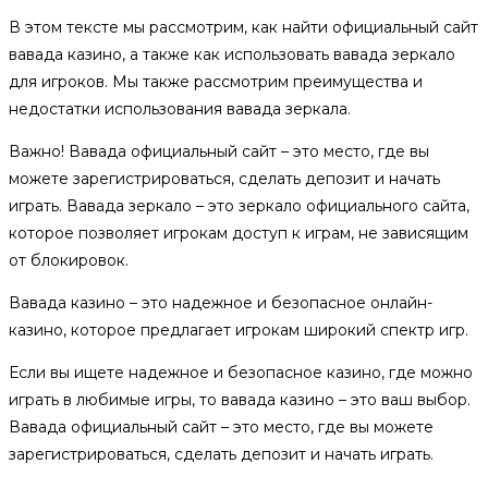
В этом тексте мы рассмотрим, как найти официальный сайт
вавада казино, а также как использовать вавада зеркало
для игроков. Мы также рассмотрим преимущества и
недостатки использования вавада зеркала.
Важно! Вавада официальный сайт – это место, где вы
можете зарегистрироваться, сделать депозит и начать
играть. Вавада зеркало – это зеркало официального сайта,
которое позволяет игрокам доступ к играм, не зависящим
от блокировок.
Вавада казино – это надежное и безопасное онлайн-
казино, которое предлагает игрокам широкий спектр игр.
Если вы ищете надежное и безопасное казино, где можно
играть в любимые игры, то вавада казино – это ваш выбор.
Вавада официальный сайт – это место, где вы можете
зарегистрироваться, сделать депозит и начать играть.