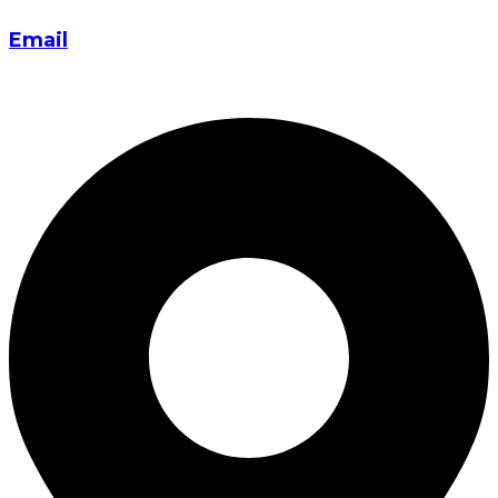
Email
info@everestaviationacademy.com