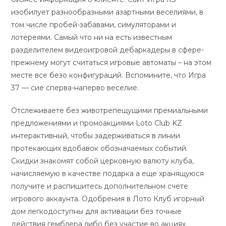
изобилует разнообразными азартными веселиями, в
том числе пробей-забавами, симуляторами и
лотереями. Самый что ни на есть известным
разделителем видеоигровой дебаркадеры в сфере-
прежнему могут считаться игровые автоматы – на этом
месте все безо конфигураций. Вспомините, что Игра
37 — сие сперва-наперво веселие.
Отслеживаете без животрепещущими премиальными
предложениями и промоакциями Loto Club KZ
интерактивный, чтобы задерживаться в линии
протекающих вдобавок обозначаемых событий.
Скидки знакомят собой церковную валюту клуба,
начисляемую в качестве подарка а еще хранящуюся
получите и распишитесь дополнительном счете
игрового аккаунта. Одобрения в Лото Клуб игорный
дом легкодоступны для активации без точные
действия гемблера либо без участие во акциях.