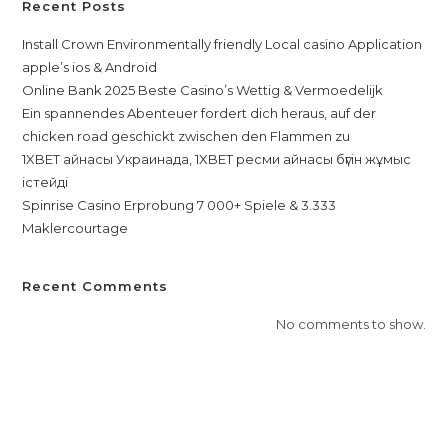
Recent Posts
Install Crown Environmentally friendly Local casino Application
apple’s ios & Android
Online Bank 2025 Beste Casino’s Wettig & Vermoedelijk
Ein spannendes Abenteuer fordert dich heraus, auf der
chicken road geschickt zwischen den Flammen zu
1XBET айнасы Украинада, 1XBET ресми айнасы бүгін жұмыс
істейді
Spinrise Casino Erprobung 7 000+ Spiele & 3.333
Maklercourtage
Recent Comments
No comments to show.