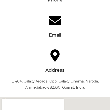
+91 90330 21835
Email
info@everestaviationacademy.com
Address
E 404, Galaxy Arcade, Opp. Galaxy Cinema, Naroda,
Ahmedabad-382330, Gujarat, India.