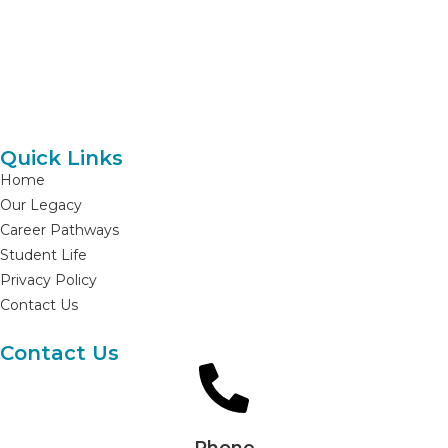
Everest Aviation Academy offers comprehensive training for
aspiring aviation professionals, providing skills and knowledge for
a successful career in the aviation industry.
Quick Links
Home
Our Legacy
Career Pathways
Student Life
Privacy Policy
Contact Us
Contact Us
Phone