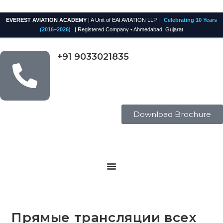
EVEREST AVIATION ACADEMY
| A Unit of EAI AVIATION LLP |
Celebrating 10 Years
(2016–2026)
| Registered Company • Ahmedabad, Gujarat
+91 9033021835
Download Brochure
Прямые трансляции всех