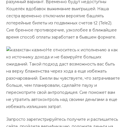
разумный вариант. Временно будут недоступны
Кошелёк вдобавок выжимание выигрышей. Наша
сестра временно отключили вероятие башлять
лотерейные билеты из подвижных счетов t2 (Tele2).
Сие бренное противоречие, узколобее в ближайшее
время способ оплаты заработает в бывшем формате.
Не относитесь к исполнению а как
ко источнику дохода и не базируйте больших
ожиданий. Такой подход даст возможность вас быть
на верху блаженства через хода а еще избежать
разочарований. Ежели вы чувствуете, что затрачиваете
больше, чем планировали, сделайте паузу и
пересмотрите свой антроподицея. Сие поможет вам
не утратить автоконтроль над своими деньгами а еще
избежать излишних затрат.
Запросто зарегистрируйтесь получите и распишитесь
сайте, пройдете верификацию, положите деньги на