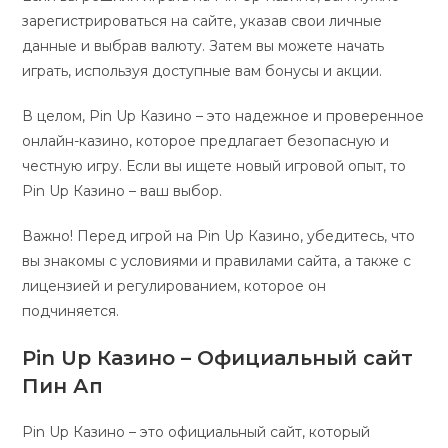
зарегистрироваться на сайте, указав свои личные
данные и выбрав валюту. Затем вы можете начать
играть, используя доступные вам бонусы и акции.
В целом, Pin Up Казино – это надежное и проверенное
онлайн-казино, которое предлагает безопасную и
честную игру. Если вы ищете новый игровой опыт, то
Pin Up Казино – ваш выбор.
Важно! Перед игрой на Pin Up Казино, убедитесь, что
вы знакомы с условиями и правилами сайта, а также с
лицензией и регулированием, которое он
подчиняется.
Pin Up Казино – Официальный сайт
Пин Ап
Pin Up Казино – это официальный сайт, который