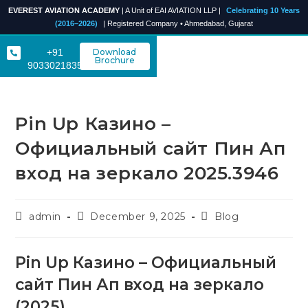
EVEREST AVIATION ACADEMY
| A Unit of EAI AVIATION LLP |
Celebrating 10 Years
(2016–2026)
| Registered Company • Ahmedabad, Gujarat
+91
Download
Brochure
9033021835
Pin Up Казино –
Официальный сайт Пин Ап
вход на зеркало 2025.3946
admin
December 9, 2025
Blog
Pin Up Казино – Официальный
сайт Пин Ап вход на зеркало
(2025)