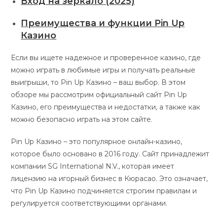
Вход на зеркало (2025)
Преимущества и функции Pin Up
Казино
Если вы ищете надежное и проверенное казино, где
можно играть в любимые игры и получать реальные
выигрыши, то Pin Up Казино – ваш выбор. В этом
обзоре мы рассмотрим официальный сайт Pin Up
Казино, его преимущества и недостатки, а также как
можно безопасно играть на этом сайте.
Pin Up Казино – это популярное онлайн-казино,
которое было основано в 2016 году. Сайт принадлежит
компании SG International N.V., которая имеет
лицензию на игорный бизнес в Кюрасао. Это означает,
что Pin Up Казино подчиняется строгим правилам и
регулируется соответствующими органами.