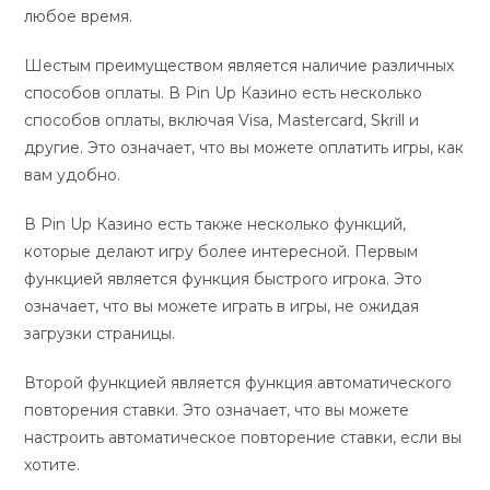
любое время.
Шестым преимуществом является наличие различных
способов оплаты. В Pin Up Казино есть несколько
способов оплаты, включая Visa, Mastercard, Skrill и
другие. Это означает, что вы можете оплатить игры, как
вам удобно.
В Pin Up Казино есть также несколько функций,
которые делают игру более интересной. Первым
функцией является функция быстрого игрока. Это
означает, что вы можете играть в игры, не ожидая
загрузки страницы.
Второй функцией является функция автоматического
повторения ставки. Это означает, что вы можете
настроить автоматическое повторение ставки, если вы
хотите.