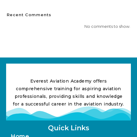
Recent Comments
No comments to show.
Everest Aviation Academy offers
comprehensive training for aspiring aviation
professionals, providing skills and knowledge
for a successful career in the aviation industry.
Quick Links
Home