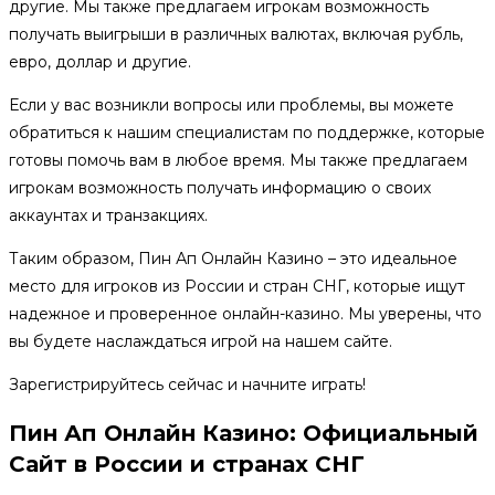
другие. Мы также предлагаем игрокам возможность
получать выигрыши в различных валютах, включая рубль,
евро, доллар и другие.
Если у вас возникли вопросы или проблемы, вы можете
обратиться к нашим специалистам по поддержке, которые
готовы помочь вам в любое время. Мы также предлагаем
игрокам возможность получать информацию о своих
аккаунтах и транзакциях.
Таким образом, Пин Ап Онлайн Казино – это идеальное
место для игроков из России и стран СНГ, которые ищут
надежное и проверенное онлайн-казино. Мы уверены, что
вы будете наслаждаться игрой на нашем сайте.
Зарегистрируйтесь сейчас и начните играть!
Пин Ап Онлайн Казино: Официальный
Сайт в России и странах СНГ