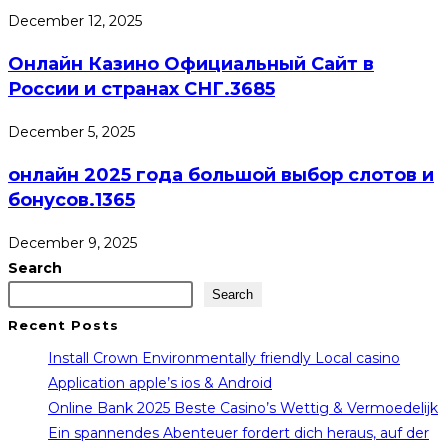
December 12, 2025
Онлайн Казино Официальный Сайт в
России и странах СНГ.3685
December 5, 2025
онлайн 2025 года большой выбор слотов и
бонусов.1365
December 9, 2025
Search
Search
Recent Posts
Install Crown Environmentally friendly Local casino
Application apple’s ios & Android
Online Bank 2025 Beste Casino’s Wettig & Vermoedelijk
Ein spannendes Abenteuer fordert dich heraus, auf der