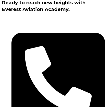
Ready to reach new heights with
Everest Aviation Academy.