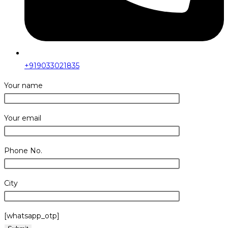
+919033021835
Your name
Your email
Phone No.
City
[whatsapp_otp]