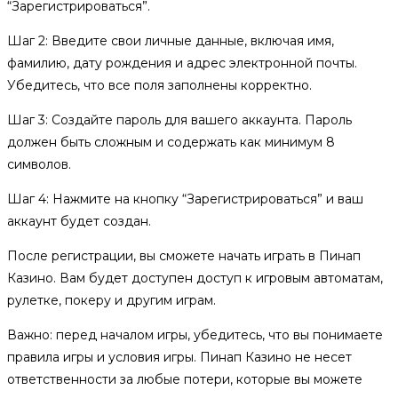
“Зарегистрироваться”.
Шаг 2: Введите свои личные данные, включая имя,
фамилию, дату рождения и адрес электронной почты.
Убедитесь, что все поля заполнены корректно.
Шаг 3: Создайте пароль для вашего аккаунта. Пароль
должен быть сложным и содержать как минимум 8
символов.
Шаг 4: Нажмите на кнопку “Зарегистрироваться” и ваш
аккаунт будет создан.
После регистрации, вы сможете начать играть в Пинап
Казино. Вам будет доступен доступ к игровым автоматам,
рулетке, покеру и другим играм.
Важно: перед началом игры, убедитесь, что вы понимаете
правила игры и условия игры. Пинап Казино не несет
ответственности за любые потери, которые вы можете