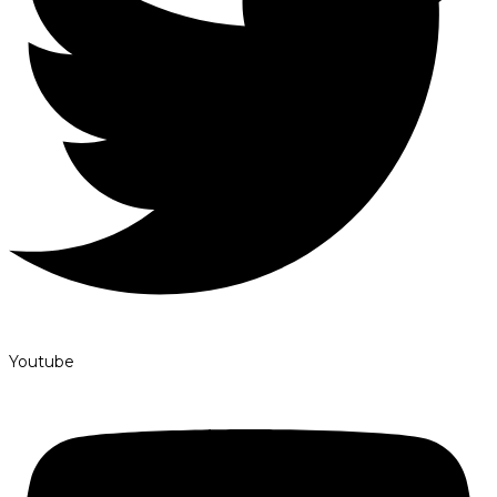
Youtube