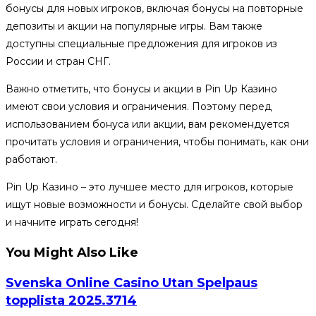
бонусы для новых игроков, включая бонусы на повторные
депозиты и акции на популярные игры. Вам также
доступны специальные предложения для игроков из
России и стран СНГ.
Важно отметить, что бонусы и акции в Pin Up Казино
имеют свои условия и ограничения. Поэтому перед
использованием бонуса или акции, вам рекомендуется
прочитать условия и ограничения, чтобы понимать, как они
работают.
Pin Up Казино – это лучшее место для игроков, которые
ищут новые возможности и бонусы. Сделайте свой выбор
и начните играть сегодня!
You Might Also Like
Svenska Online Casino Utan Spelpaus
topplista 2025.3714