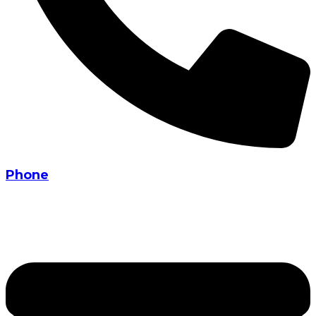
Phone
+91 90330 21835