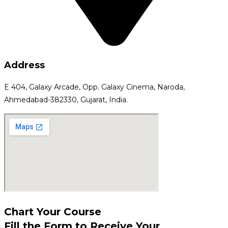
Address
E 404, Galaxy Arcade, Opp. Galaxy Cinema, Naroda,
Ahmedabad-382330, Gujarat, India.
Chart Your Course
Fill the Form to Receive Your