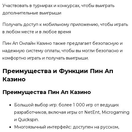
Участвовать в турнирах и конкурсах, чтобы выиграть
дополнительные выигрыши
Получать доступ к мобильному приложению, чтобы играть
в любом месте и в любое время
Пин Ап Онлайн Казино также предлагает безопасную и
надежную систему оплаты, чтобы вы могли безопасно и
комфортно играть и получать выигрыши.
Преимущества и Функции Пин Ап
Казино
Преимущества Пин Ап Казино
Большой выбор игр: более 1 000 игр от ведущих
разработчиков, включая игры от NetEnt, Microgaming
и Quickspin.
Многоязычный интерфейс: доступен на русском,