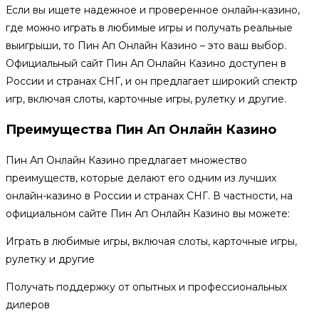
Если вы ищете надежное и проверенное онлайн-казино,
где можно играть в любимые игры и получать реальные
выигрыши, то Пин Ап Онлайн Казино – это ваш выбор.
Официальный сайт Пин Ап Онлайн Казино доступен в
России и странах СНГ, и он предлагает широкий спектр
игр, включая слоты, карточные игры, рулетку и другие.
Преимущества Пин Ап Онлайн Казино
Пин Ап Онлайн Казино предлагает множество
преимуществ, которые делают его одним из лучших
онлайн-казино в России и странах СНГ. В частности, на
официальном сайте Пин Ап Онлайн Казино вы можете:
Играть в любимые игры, включая слоты, карточные игры,
рулетку и другие
Получать поддержку от опытных и профессиональных
дилеров