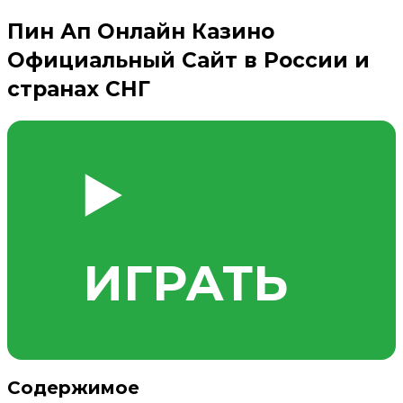
category:
Пин Ап Онлайн Казино
Официальный Сайт в России и
странах СНГ
▶️
ИГРАТЬ
Содержимое