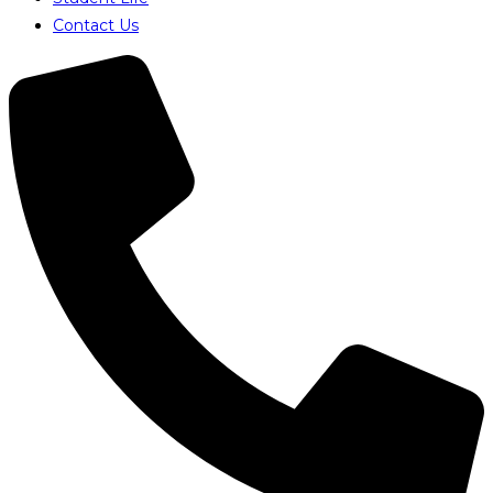
Contact Us