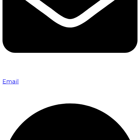
Email
info@everestaviationacademy.com