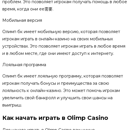
проблем. Это позволяет игрокам получать помощь в любое
время, когда они ее需要.
Мобильная версия
Олимп бк имеет мобильную версию, которая позволяет
игрокам играть в онлайн-казино на своих мобильных
устройствах. Это позволяет игрокам играть в любое время
и в любом месте, где они имеют доступ к интернету.
Лояльная программа
Олимп бк имеет лояльную программу, которая позволяет
игрокам получать бонусы и преимущества за свою
лояльность к онлайн-казино. Это может помочь игрокам
увеличить свой банкролл и улучшить свои шансы на
выигрыш.
Как начать играть в Olimp Casino