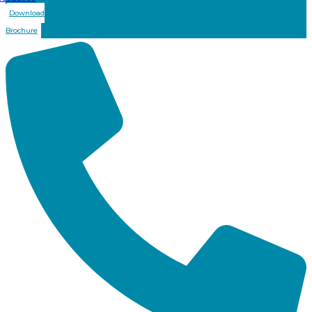
Download
Brochure