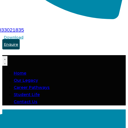
033021835
Download
Enquire
Home
Our Legacy
Career Pathways
Student Life
Contact Us