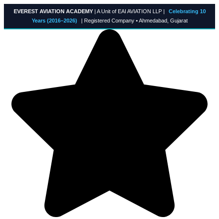
Skip
EVEREST AVIATION ACADEMY
| A Unit of EAI AVIATION LLP |
Celebrating 10
to
Years (2016–2026)
| Registered Company • Ahmedabad, Gujarat
content