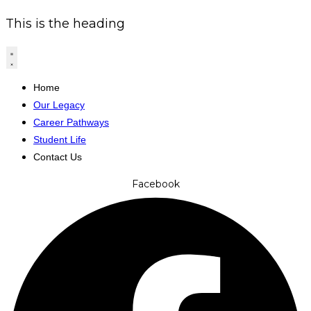
This is the heading
Home
Our Legacy
Career Pathways
Student Life
Contact Us
Facebook