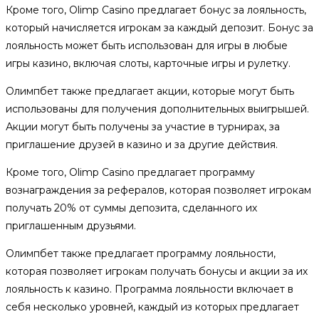
Кроме того, Olimp Casino предлагает бонус за лояльность,
который начисляется игрокам за каждый депозит. Бонус за
лояльность может быть использован для игры в любые
игры казино, включая слоты, карточные игры и рулетку.
Олимпбет также предлагает акции, которые могут быть
использованы для получения дополнительных выигрышей.
Акции могут быть получены за участие в турнирах, за
приглашение друзей в казино и за другие действия.
Кроме того, Olimp Casino предлагает программу
вознаграждения за рефералов, которая позволяет игрокам
получать 20% от суммы депозита, сделанного их
приглашенным друзьями.
Олимпбет также предлагает программу лояльности,
которая позволяет игрокам получать бонусы и акции за их
лояльность к казино. Программа лояльности включает в
себя несколько уровней, каждый из которых предлагает