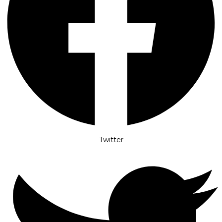
Twitter