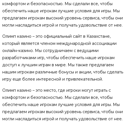
комфортом и безопасностью. Мы сделали все, чтобы
обеспечить наше игрокам лучшие условия для игры. Мы
предлагаем игрокам высокий уровень сервиса, чтобы они
могли насладиться игрой и получать удовольствие от нее.
Олимп казино – это официальный сайт в Казахстане,
который является членом международной ассоциации
онлайн-казино. Мы сотрудничаем с ведущими
разработчиками игр, чтобы обеспечить наше игрокам
доступ к лучшим играм в мире. Мы также предлагаем
нашим игрокам различные бонусы и акции, чтобы сделать
игру еще более интересной и привлекательной.
Олимп казино – это место, где игроки могут играть с
комфортом и безопасностью. Мы сделали все, чтобы
обеспечить наше игрокам лучшие условия для игры. Мы
предлагаем игрокам высокий уровень сервиса, чтобы они
могли насладиться игрой и получать удовольствие от нее.