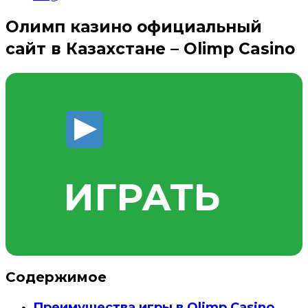
category:
Олимп казино официальный
сайт в Казахстане – Olimp Casino
ИГРАТЬ
Содержимое
Преимущества игры в Olimp Casino