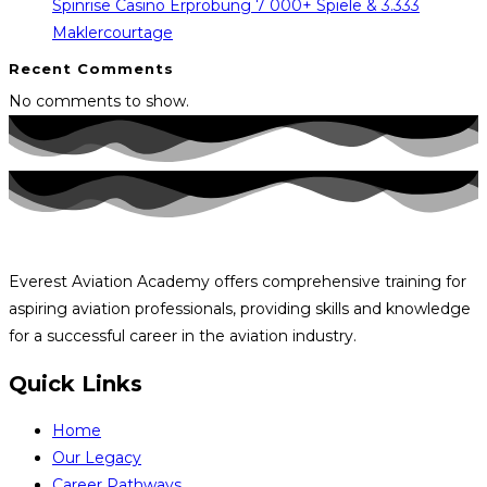
Spinrise Casino Erprobung 7 000+ Spiele & 3.333
Maklercourtage
Recent Comments
No comments to show.
Everest Aviation Academy offers comprehensive training for
aspiring aviation professionals, providing skills and knowledge
for a successful career in the aviation industry.
Quick Links
Home
Our Legacy
Career Pathways