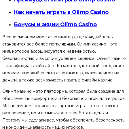
Как начать играть в Olimp Casino
Бонусы и акции Olimp Casino
В современном мире азартных игр, где каждый день
становится все более популярным, Олимп казино – это
имя, которое ассоциируется с надежностью,
безопасностью и высоким уровнем сервиса. Олимп казино
– это официальный сайт в Казахстане, который предлагает
игрокам широкий спектр азартных игр, включая игры на
деньги, а также возможность играть в онлайн-казино.
Олимп казино – это платформа, которая была создана для
обеспечения комфортной и безопасной игры для игроков.
Мы понимаем, что игра в азартные игры – это не только
развлечение, но и возможность заработать деньги.
Поэтому мы сделали все, чтобы обеспечить безопасность
и конфиденциальность наших игроков.