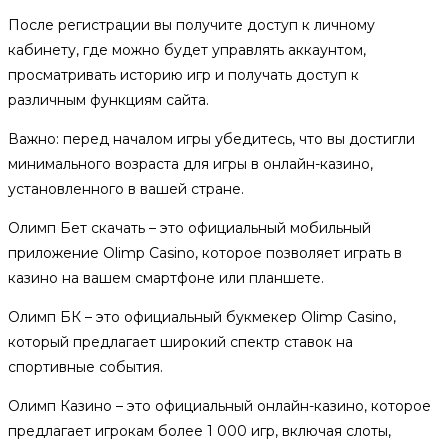
После регистрации вы получите доступ к личному
кабинету, где можно будет управлять аккаунтом,
просматривать историю игр и получать доступ к
различным функциям сайта.
Важно: перед началом игры убедитесь, что вы достигли
минимального возраста для игры в онлайн-казино,
установленного в вашей стране.
Олимп Бет скачать – это официальный мобильный
приложение Olimp Casino, которое позволяет играть в
казино на вашем смартфоне или планшете.
Олимп БК – это официальный букмекер Olimp Casino,
который предлагает широкий спектр ставок на
спортивные события.
Олимп Казино – это официальный онлайн-казино, которое
предлагает игрокам более 1 000 игр, включая слоты,