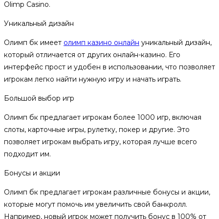
Olimp Casino.
Уникальный дизайн
Олимп бк имеет
олимп казино онлайн
уникальный дизайн,
который отличается от других онлайн-казино. Его
интерфейс прост и удобен в использовании, что позволяет
игрокам легко найти нужную игру и начать играть.
Большой выбор игр
Олимп бк предлагает игрокам более 1000 игр, включая
слоты, карточные игры, рулетку, покер и другие. Это
позволяет игрокам выбрать игру, которая лучше всего
подходит им.
Бонусы и акции
Олимп бк предлагает игрокам различные бонусы и акции,
которые могут помочь им увеличить свой банкролл.
Например, новый игрок может получить бонус в 100% от