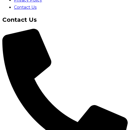
Contact Us
Contact Us