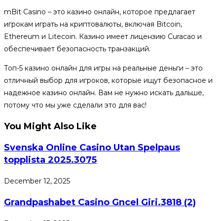
mBit Casino – это казино онлайн, которое предлагает
игрокам играть на криптовалюты, включая Bitcoin,
Ethereum и Litecoin. Казино имеет лицензию Curacao и
обеспечивает безопасность транзакций.
Топ-5 казино онлайн для игры на реальные деньги – это
отличный выбор для игроков, которые ищут безопасное и
надежное казино онлайн. Вам не нужно искать дальше,
потому что мы уже сделали это для вас!
You Might Also Like
Svenska Online Casino Utan Spelpaus
topplista 2025.3075
December 12, 2025
Grandpashabet Casino Gncel Giri.3818 (2)