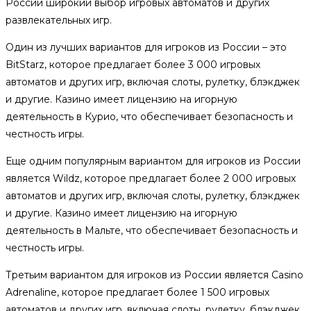
России широкий выбор игровых автоматов и других
развлекательных игр.
Один из лучших вариантов для игроков из России – это
BitStarz, которое предлагает более 3 000 игровых
автоматов и других игр, включая слоты, рулетку, блэкджек
и другие. Казино имеет лицензию на игорную
деятельность в Курио, что обеспечивает безопасность и
честность игры.
Еще одним популярным вариантом для игроков из России
является Wildz, которое предлагает более 2 000 игровых
автоматов и других игр, включая слоты, рулетку, блэкджек
и другие. Казино имеет лицензию на игорную
деятельность в Мальте, что обеспечивает безопасность и
честность игры.
Третьим вариантом для игроков из России является Casino
Adrenaline, которое предлагает более 1 500 игровых
автоматов и других игр, включая слоты, рулетку, блэкджек