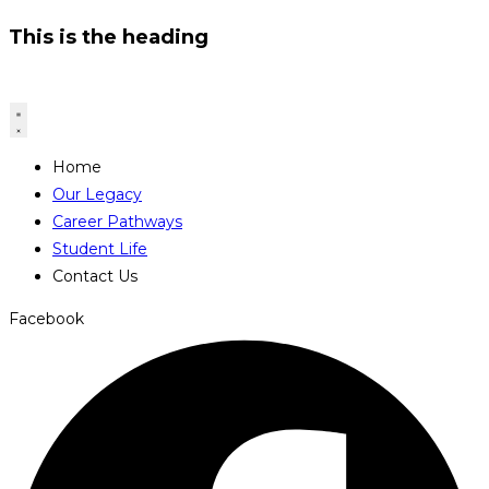
This is the heading
Home
Our Legacy
Career Pathways
Student Life
Contact Us
Facebook