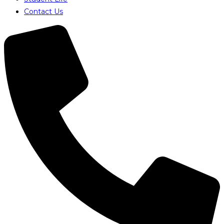
Contact Us