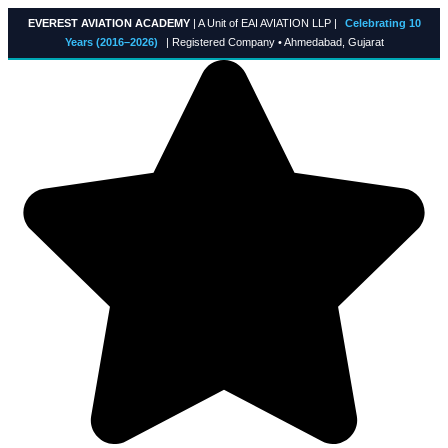
Skip
EVEREST AVIATION ACADEMY
| A Unit of EAI AVIATION LLP |
Celebrating 10
to
Years (2016–2026)
| Registered Company • Ahmedabad, Gujarat
content