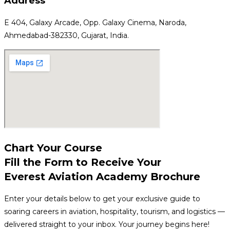
Address
E 404, Galaxy Arcade, Opp. Galaxy Cinema, Naroda,
Ahmedabad-382330, Gujarat, India.
Chart Your Course
Fill the Form to Receive Your
Everest Aviation Academy Brochure
Enter your details below to get your exclusive guide to
soaring careers in aviation, hospitality, tourism, and logistics —
delivered straight to your inbox. Your journey begins here!