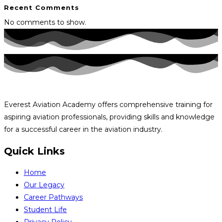
Recent Comments
No comments to show.
Everest Aviation Academy offers comprehensive training for
aspiring aviation professionals, providing skills and knowledge
for a successful career in the aviation industry.
Quick Links
Home
Our Legacy
Career Pathways
Student Life
Privacy Policy