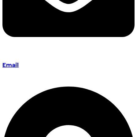
Email
info@everestaviationacademy.com