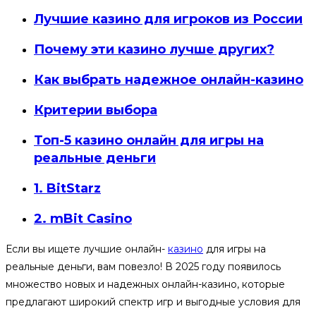
Лучшие казино для игроков из России
Почему эти казино лучше других?
Как выбрать надежное онлайн-казино
Критерии выбора
Топ-5 казино онлайн для игры на
реальные деньги
1. BitStarz
2. mBit Casino
Если вы ищете лучшие онлайн-
казино
для игры на
реальные деньги, вам повезло! В 2025 году появилось
множество новых и надежных онлайн-казино, которые
предлагают широкий спектр игр и выгодные условия для