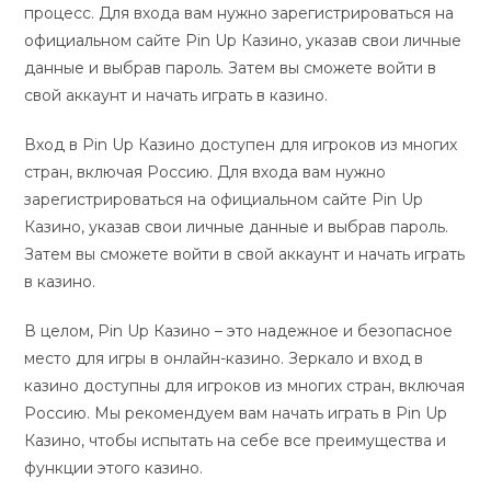
процесс. Для входа вам нужно зарегистрироваться на
официальном сайте Pin Up Казино, указав свои личные
данные и выбрав пароль. Затем вы сможете войти в
свой аккаунт и начать играть в казино.
Вход в Pin Up Казино доступен для игроков из многих
стран, включая Россию. Для входа вам нужно
зарегистрироваться на официальном сайте Pin Up
Казино, указав свои личные данные и выбрав пароль.
Затем вы сможете войти в свой аккаунт и начать играть
в казино.
В целом, Pin Up Казино – это надежное и безопасное
место для игры в онлайн-казино. Зеркало и вход в
казино доступны для игроков из многих стран, включая
Россию. Мы рекомендуем вам начать играть в Pin Up
Казино, чтобы испытать на себе все преимущества и
функции этого казино.