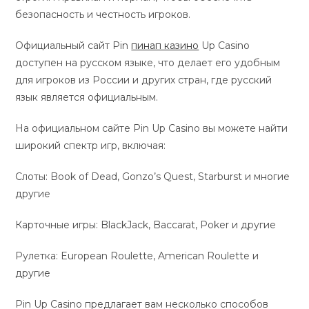
безопасность и честность игроков.
Официальный сайт Pin
пинап казино
Up Casino
доступен на русском языке, что делает его удобным
для игроков из России и других стран, где русский
язык является официальным.
На официальном сайте Pin Up Casino вы можете найти
широкий спектр игр, включая:
Слоты: Book of Dead, Gonzo’s Quest, Starburst и многие
другие
Карточные игры: BlackJack, Baccarat, Poker и другие
Рулетка: European Roulette, American Roulette и
другие
Pin Up Casino предлагает вам несколько способов