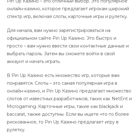
Pin Up Казино – это отличный выбор. Это популярное
онлайн-казино, которое предлагает игрокам широкий
спектр игр, включая слоты, карточные игры и рулетку.
Для начала, вам нужно зарегистрироваться на
официальном сайте Pin Up Казино. Это быстро и
просто – вам нужно ввести свои контактные данные и
выбрать пароль. Затем вы сможете войти в свой
аккаунт и начать играть.
В Pin Up Казино есть множество игр, которые вам
понравятся. Слоты – это самая популярная игра в
онлайн-казино, и Pin Up Казино предлагает множество
слотов от известных разработчиков, таких как NetEnt и
Microgaming. Карточные игры, такие как blackjack и
baccarat, также доступны. Если вы ищете что-то более
рискованное, то Pin Up Казино предлагает игру в
рулетку.