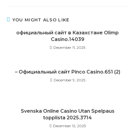
YOU MIGHT ALSO LIKE
официальный сайт в Казахстане Olimp
Casino.14039
December 11, 2025
– Официальный сайт Pinco Casino.651 (2)
December 9, 2025
Svenska Online Casino Utan Spelpaus
topplista 2025.3714
December 12, 2025