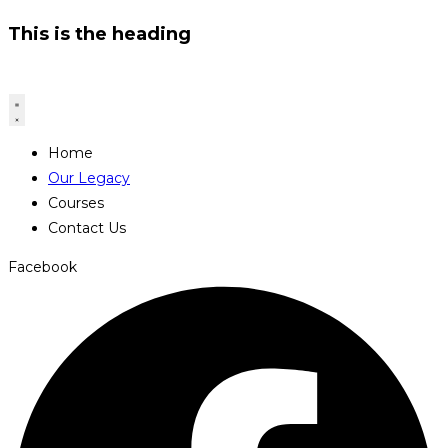
This is the heading
Home
Our Legacy
Courses
Contact Us
Facebook