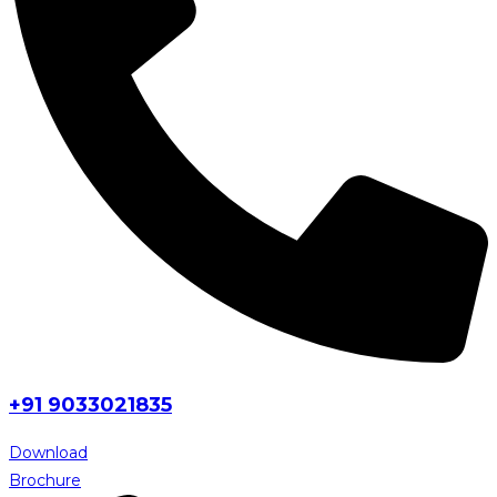
+91 9033021835
Download
Brochure