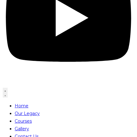
Home
Our Legacy
Courses
Gallery
Contact Us