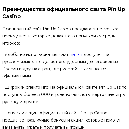
Преимущества официального сайта Pin Up
Casino
Официальный сайт Pin Up Casino предлагает несколько
преимуществ, которые делают его популярным среди
игроков:
• Удобство использования: сайт
пинап
доступен на
русском языке, что делает его удобным для игроков из
России и других стран, где русский язык является
официальным.
• Широкий спектр игр: на официальном сайте Pin Up Casino
доступны более 3 000 игр, включая слоты, карточные игры,
рулетку и другие.
• Бонусы и акции: официальный сайт Pin Up Casino
предлагает различные бонусы и акции, которые помогут
вам начать играть и получать выигрыши.