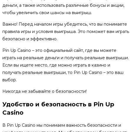
деньги, а также использовать различные бонусы и акции,
чтобы увеличить свои шансы на выигрыш.
Важно! Перед началом игры убедитесь, что вы понимаете
правила игры и условия выигрыша. Это поможет вам играть
безопасно и эффективно.
Pin Up Casino – это официальный сайт, где вы можете
играть на реальные деньги и получать реальные выигрыши.
Если вы ищете место, где можно играть в казино и
получать реальные выигрыши, то Pin Up Casino – это ваш
выбор.
Никогда не забывайте о безопасности!
Удобство и безопасность в Pin Up
Casino
В Pin Up Casino мы понимаем важность безопасности и