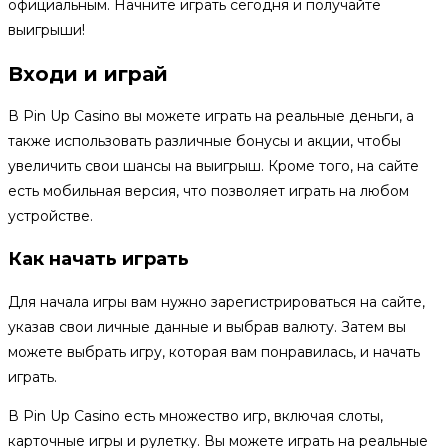
официальным. Начните играть сегодня и получайте
выигрыши!
Входи и играй
В Pin Up Casino вы можете играть на реальные деньги, а
также использовать различные бонусы и акции, чтобы
увеличить свои шансы на выигрыш. Кроме того, на сайте
есть мобильная версия, что позволяет играть на любом
устройстве.
Как начать играть
Для начала игры вам нужно зарегистрироваться на сайте,
указав свои личные данные и выбрав валюту. Затем вы
можете выбрать игру, которая вам понравилась, и начать
играть.
В Pin Up Casino есть множество игр, включая слоты,
карточные игры и рулетку. Вы можете играть на реальные