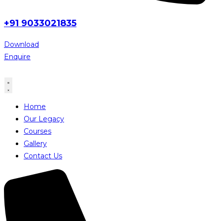
+91 9033021835
Download
Enquire
Home
Our Legacy
Courses
Gallery
Contact Us