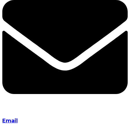
Email