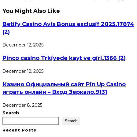
You Might Also Like
Betify Casino Avis Bonus exclusif 2025.17874
(2)
December 12, 2025
Pinco casino Trkiyede kayt ve giri.1366 (2)
December 12, 2025
Казино Официальный сайт Pin Up Casino
играть онлайн – Вход Зеркало.9131
December 8, 2025
Search
Search
Recent Posts