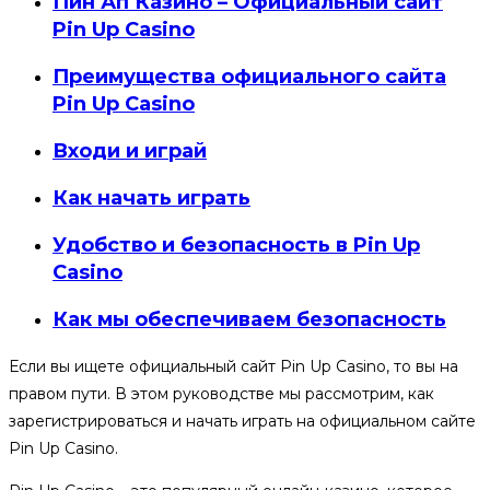
Пин Ап Казино – Официальный сайт
Pin Up Casino
Преимущества официального сайта
Pin Up Casino
Входи и играй
Как начать играть
Удобство и безопасность в Pin Up
Casino
Как мы обеспечиваем безопасность
Если вы ищете официальный сайт Pin Up Casino, то вы на
правом пути. В этом руководстве мы рассмотрим, как
зарегистрироваться и начать играть на официальном сайте
Pin Up Casino.