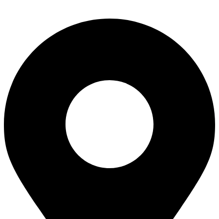
info@everestaviationacademy.com