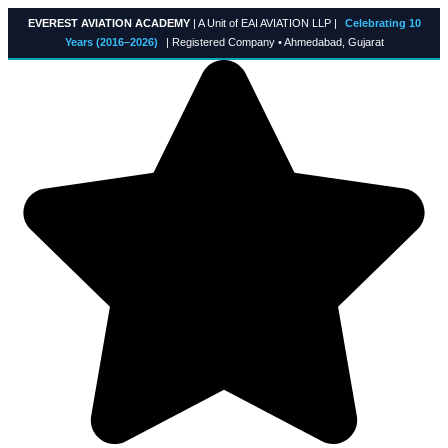
Skip
EVEREST AVIATION ACADEMY
| A Unit of EAI AVIATION LLP |
Celebrating 10
to
Years (2016–2026)
| Registered Company • Ahmedabad, Gujarat
content