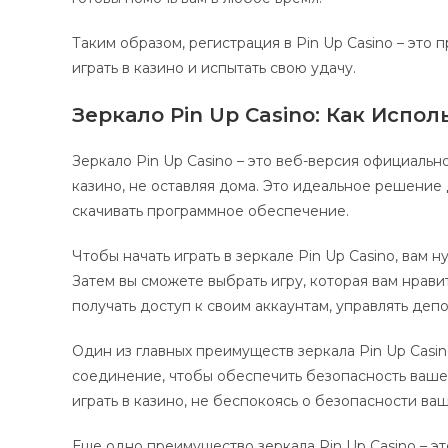
Таким образом, регистрация в Pin Up Casino – это 
играть в казино и испытать свою удачу.
Зеркало Pin Up Casino: Как Испол
Зеркало Pin Up Casino – это веб-версия официально
казино, не оставляя дома. Это идеальное решение дл
скачивать программное обеспечение.
Чтобы начать играть в зеркале Pin Up Casino, вам 
Затем вы сможете выбрать игру, которая вам нравит
получать доступ к своим аккаунтам, управлять деп
Один из главных преимуществ зеркала Pin Up Casi
соединение, чтобы обеспечить безопасность вашей
играть в казино, не беспокоясь о безопасности в
Еще одно преимущество зеркала Pin Up Casino – эт