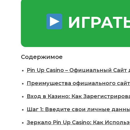
ИГРАТ
Содержимое
Pin Up Casino – Официальный Сайт
Преимущества официального сайта 
Вход в Казино: Как Зарегистриров
Шаг 1: Введите свои личные данн
Зеркало Pin Up Casino: Как Исполь