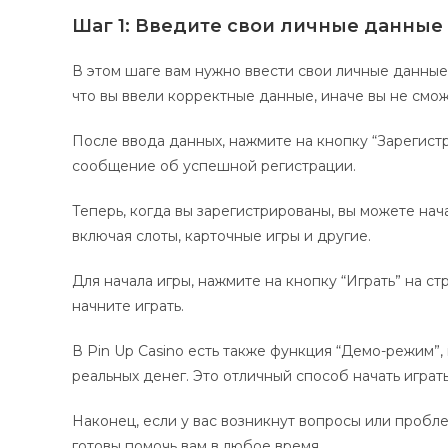
Шаг 1: Введите свои личные данные
В этом шаге вам нужно ввести свои личные данные,
что вы ввели корректные данные, иначе вы не смож
После ввода данных, нажмите на кнопку “Зарегистр
сообщение об успешной регистрации.
Теперь, когда вы зарегистрированы, вы можете нача
включая слоты, карточные игры и другие.
Для начала игры, нажмите на кнопку “Играть” на ст
начните играть.
В Pin Up Casino есть также функция “Демо-режим”,
реальных денег. Это отличный способ начать играть
Наконец, если у вас возникнут вопросы или пробле
готовы помочь вам в любое время.