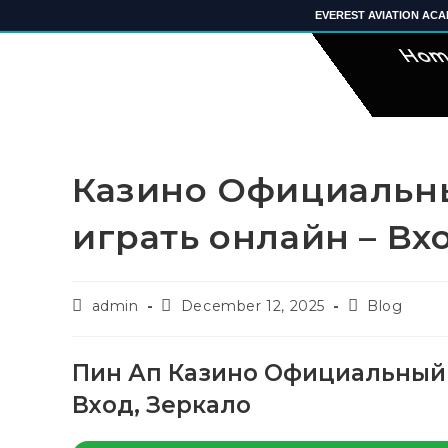
EVEREST AVIATION AC
Ho
Казино Официальны
играть онлайн – Вхо
admin
December 12, 2025
Blog
Пин Ап Казино Официальный са
Вход, Зеркало