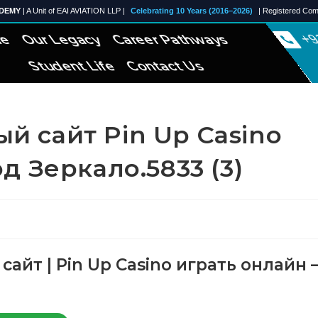
ADEMY
| A Unit of EAI AVIATION LLP |
Celebrating 10 Years (2016–2026)
| Registered Com
me
Our Legacy
Career Pathways
+9
Student Life
Contact Us
й сайт Pin Up Casino
д Зеркало.5833 (3)
йт | Pin Up Casino играть онлайн 