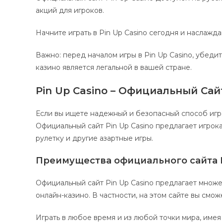
акций для игроков.
Начните играть в Pin Up Casino сегодня и наслажда
Важно: перед началом игры в Pin Up Casino, убедите
казино является легальной в вашей стране.
Pin Up Casino – Официальный Сай
Если вы ищете надежный и безопасный способ играт
Официальный сайт Pin Up Casino предлагает игрока
рулетку и другие азартные игры.
Преимущества официального сайта P
Официальный сайт Pin Up Casino предлагает множ
онлайн-казино. В частности, на этом сайте вы смож
Играть в любое время и из любой точки мира, имея