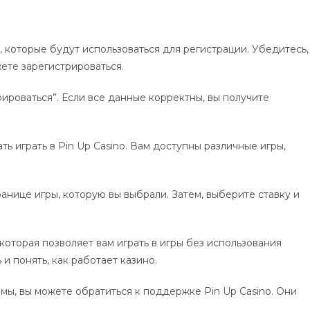
 которые будут использоваться для регистрации. Убедитесь,
ете зарегистрироваться.
ироваться”. Если все данные корректны, вы получите
ть играть в Pin Up Casino. Вам доступны различные игры,
ранице игры, которую вы выбрали. Затем, выберите ставку и
 которая позволяет вам играть в игры без использования
 и понять, как работает казино.
мы, вы можете обратиться к поддержке Pin Up Casino. Они