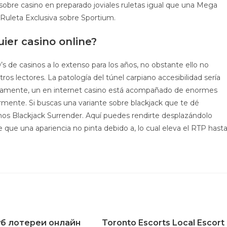
sobre casino en preparado joviales ruletas igual que una Mega
Ruleta Exclusiva sobre Sportium.
uier casino online?
s de casinos a lo extenso para los años, no obstante ello no
 lectores. La patologí­a del túnel carpiano accesibilidad serí­a
eramente, un en internet casino está acompañado de enormes
mente. Si buscas una variante sobre blackjack que te dé
os Blackjack Surrender. Aquí puedes rendirte desplazándolo
e que una apariencia no pinta debido a, lo cual eleva el RTP hast
уб лотереи онлайн
Toronto Escorts Local Escort