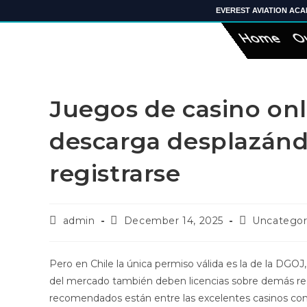
EVEREST AVIATION AC
Home
Ou
Juegos de casino onl
descarga desplazándo
registrarse
admin
December 14, 2025
Uncategor
Pero en Chile la única permiso válida es la de la DGO
del mercado también deben licencias sobre demás reg
recomendados están entre las excelentes casinos con