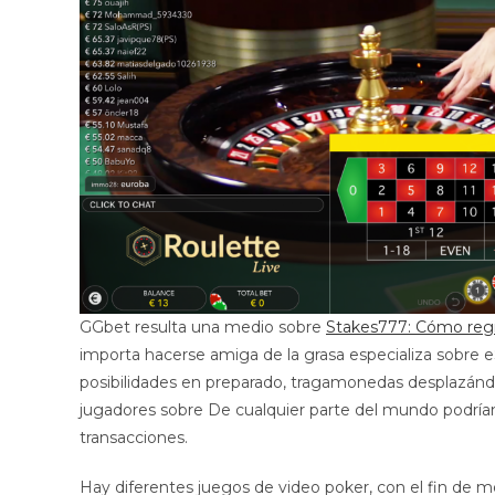
GGbet resulta una medio sobre
Stakes777: Cómo regis
importa hacerse amiga de la grasa especializa sobre eS
posibilidades en preparado, tragamonedas desplazándol
jugadores sobre De cualquier parte del mundo podrían 
transacciones.
Hay diferentes juegos de video poker, con el fin de 