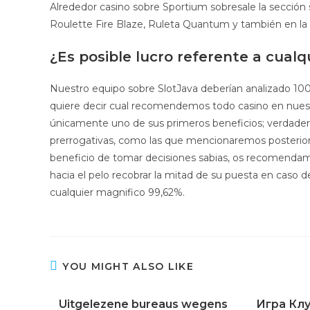
Alrededor casino sobre Sportium sobresale la sección 
Roulette Fire Blaze, Ruleta Quantum y también en la 
¿Es posible lucro referente a cualq
Nuestro equipo sobre SlotJava deberían analizado 100’
quiere decir cual recomendemos todo casino en nuestros
únicamente uno de sus primeros beneficios; verdad
prerrogativas, como las que mencionaremos posterior
beneficio de tomar decisiones sabias, os recomendam
hacia el pelo recobrar la mitad de su puesta en caso d
cualquier magnifico 99,62%.
YOU MIGHT ALSO LIKE
Uitgelezene bureaus wegens
Игра Кл