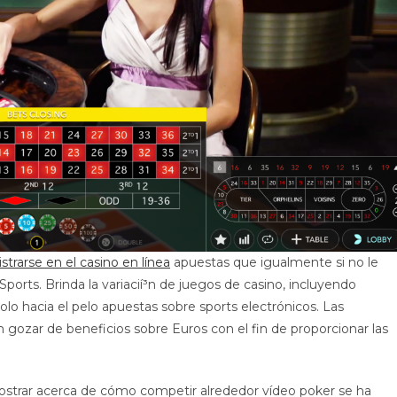
trarse en el casino en línea
apuestas que igualmente si no le
ports. Brinda la variacií³n de juegos de casino, incluyendo
o hacia el pelo apuestas sobre sports electrónicos. Las
gozar de beneficios sobre Euros con el fin de proporcionar las
mostrar acerca de cómo competir alrededor vídeo poker se ha