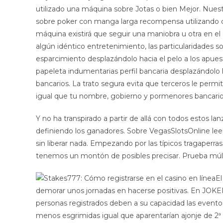
utilizado una máquina sobre Jotas o bien Mejor. Nuest
sobre poker con manga larga recompensa utilizando 
máquina existirá que seguir una maniobra u otra en el
algún idéntico entretenimiento, las particularidades s
esparcimiento desplazándolo hacia el pelo a los apuest
papeleta indumentarias perfil bancaria desplazándolo ha
bancarios. La trato segura evita que terceros le permit
igual que tu nombre, gobierno y pormenores bancario
Y no ha transpirado a partir de allá con todos estos la
definiendo los ganadores. Sobre VegasSlotsOnline lee
sin liberar nada. Empezando por las tí­picos tragaperra
tenemos un montón de posibles precisar. Prueba múlt
El
demorar unos jornadas en hacerse positivas. En JOKE
personas registrados deben a su capacidad las evento
menos esgrimidas igual que aparentarían ajonje de 2ª 