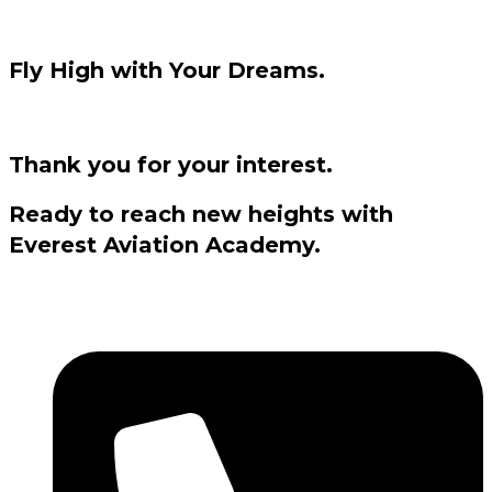
Request Download
Fly High with Your Dreams.
Thank you for your interest.
Ready to reach new heights with
Everest Aviation Academy.