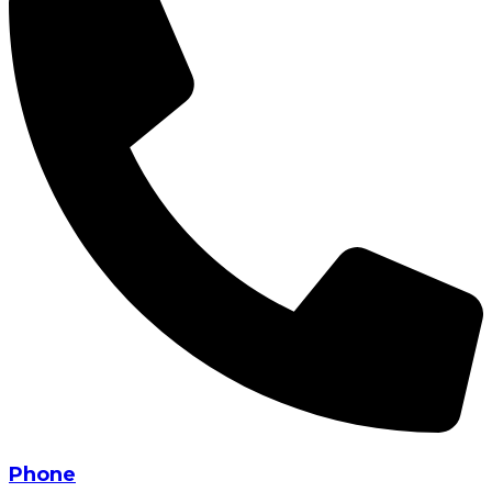
Phone