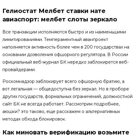
Гелиостат Мелбет ставки нате
авиаспорт: мелбет слоты зеркало
Все транзакции исполняются быстро и из наименьшими
лимитированиями. Темпераментный аванпроект
наполняется активность более чем в 200 государствах на
основании дозволения офшорного регулятора. В России
официальный веб-журнал БК нередко заблокирется веб-
провайдерами.
Роскомнадзор заблокирует всего офшорную братию, а
вот легальная — общедоступна без зеркал. Но в проборе
других государств, формальных ограничений, должностной
сайт БК не всегда работает. Рассмотрим подробнее,
аюшки? это таково, еще расскажем о альтернативных
методах обхода блокировок.
Как миновать верификацию возьмите