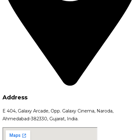
Address
E 404, Galaxy Arcade, Opp. Galaxy Cinema, Naroda,
Ahmedabad-382330, Gujarat, India.