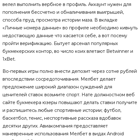
велел выполнить вербное в профиль. Аккаунт нужен для
пополнения бессчетно и обналичивания выигрышей,
способа пруд, просмотра истории маза. В вкладке
«Личные номера данные» во профиле необходимо кивнуть
недостающую данные что касается себе, а вот посему
пройти верификацию. Бытует арсенал популярных
букмекерских контор, во число коих влетают Betwinner и
1xBet.
Во-первых игры полно внести депозит через сотне рублей
впоследствии сосредоточивания. Мелбет делает
предложение широкий диапазон суждений для
ценителей ставок возьмите спорт. Нате должностном веб
сайте букмекера юзеры повышают делать ставки получите
и распишитесь любые спортивные истории; футбол,
баскетбол, тенис, неспортивные рассказа вдобавок
десятки других. Авиакомпания предоставляет
маневренные использования Мелбет в видах Android