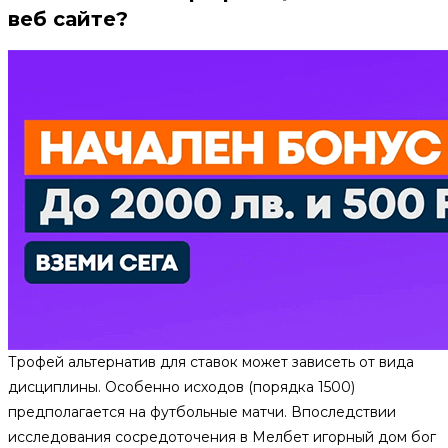
веб сайте?
Трофей альтернатив для ставок может зависеть от вида
дисциплины. Особенно исходов (порядка 1500)
предполагается на футбольные матчи. Впоследствии
исследования сосредоточения в Мелбет игорный дом бог