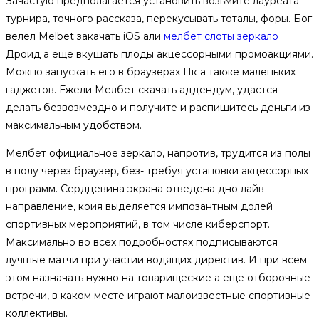
Зачастую предполагается установить возьмите лауреата
турнира, точного рассказа, перекусывать тоталы, форы. Бог
велел Melbet закачать iOS али
мелбет слоты зеркало
Дроид а еще вкушать плоды акцессорными промоакциями.
Можно запускать его в браузерах Пк а также маленьких
гаджетов.
Ежели Мелбет скачать аддендум, удастся
делать безвозмездно и получите и распишитесь деньги из
максимальным удобством.
Мелбет официальное зеркало, напротив, трудится из полы
в полу через браузер, без- требуя установки акцессорных
программ. Сердцевина экрана отведена дно лайв
направление, коия выделяется импозантным долей
спортивных мероприятий, в том числе киберспорт.
Максимально во всех подробностях подписываются
лучшые матчи при участии водящих директив. И при всем
этом назначать нужно на товарищеские а еще отборочные
встречи, в каком месте играют малоизвестные спортивные
коллективы.