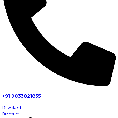
+91 9033021835
Download
Brochure