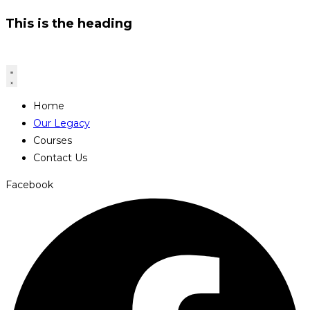
This is the heading
Home
Our Legacy
Courses
Contact Us
Facebook