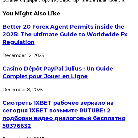
останется директория киберспорт а еще телепроекты.
You Might Also Like
Better 20 Forex Agent Permits inside the
2025: The ultimate Guide to Worldwide Fx
Regulation
December 12, 2025
Casino Dépôt PayPal Julius : Un Guide
Complet pour Jouer en Ligne
December 8, 2025
Смотреть 1XBET рабочее зеркало на
сегодня 1ХБЕТ возьмите RUTUBE: 2
подборки видео диалоговый бесплатно
50376632