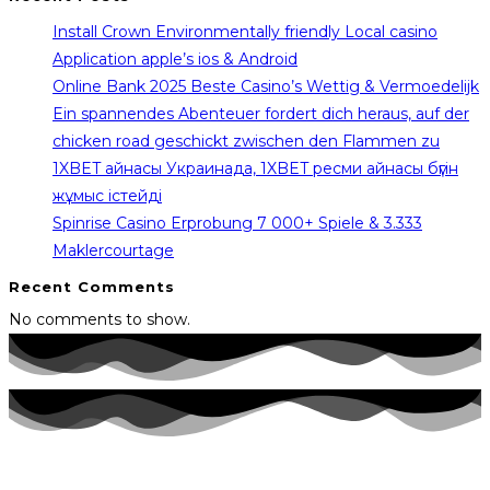
Install Crown Environmentally friendly Local casino
Application apple’s ios & Android
Online Bank 2025 Beste Casino’s Wettig & Vermoedelijk
Ein spannendes Abenteuer fordert dich heraus, auf der
chicken road geschickt zwischen den Flammen zu
1XBET айнасы Украинада, 1XBET ресми айнасы бүгін
жұмыс істейді
Spinrise Casino Erprobung 7 000+ Spiele & 3.333
Maklercourtage
Recent Comments
No comments to show.