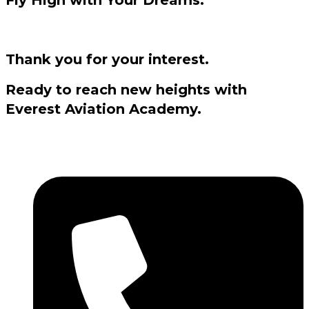
Thank you for your interest.
Ready to reach new heights with
Everest Aviation Academy.