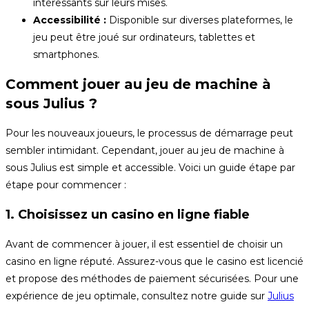
intéressants sur leurs mises.
Accessibilité :
Disponible sur diverses plateformes, le
jeu peut être joué sur ordinateurs, tablettes et
smartphones.
Comment jouer au jeu de machine à
sous Julius ?
Pour les nouveaux joueurs, le processus de démarrage peut
sembler intimidant. Cependant, jouer au jeu de machine à
sous Julius est simple et accessible. Voici un guide étape par
étape pour commencer :
1. Choisissez un casino en ligne fiable
Avant de commencer à jouer, il est essentiel de choisir un
casino en ligne réputé. Assurez-vous que le casino est licencié
et propose des méthodes de paiement sécurisées. Pour une
expérience de jeu optimale, consultez notre guide sur
Julius