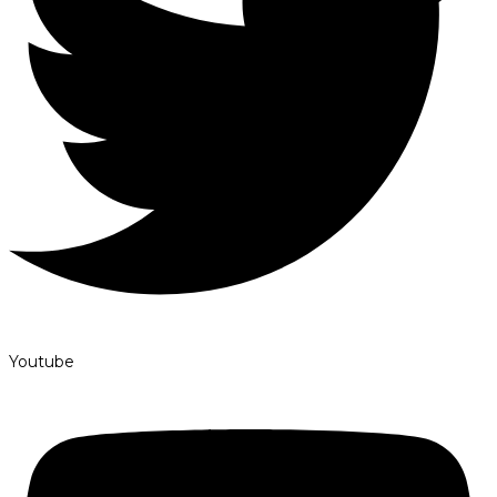
Youtube