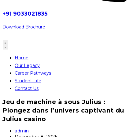
+91 9033021835
Download Brochure
Home
Our Legacy
Career Pathways
Student Life
Contact Us
Jeu de machine à sous Julius :
Plongez dans l’univers captivant du
Julius casino
Post
admin
author:
Post
December 8, 2025