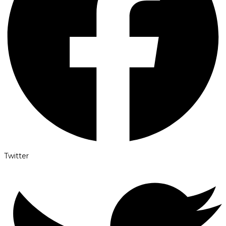
Twitter