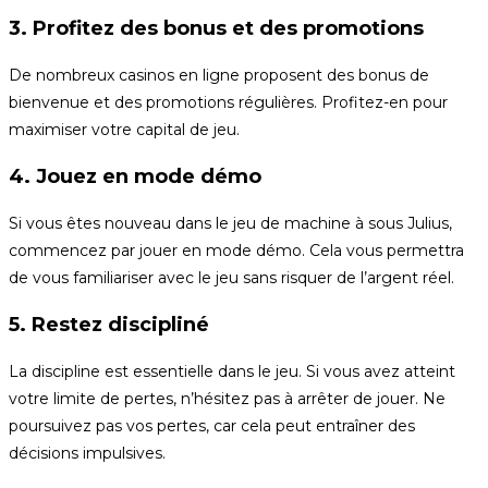
3. Profitez des bonus et des promotions
De nombreux casinos en ligne proposent des bonus de
bienvenue et des promotions régulières. Profitez-en pour
maximiser votre capital de jeu.
4. Jouez en mode démo
Si vous êtes nouveau dans le jeu de machine à sous Julius,
commencez par jouer en mode démo. Cela vous permettra
de vous familiariser avec le jeu sans risquer de l’argent réel.
5. Restez discipliné
La discipline est essentielle dans le jeu. Si vous avez atteint
votre limite de pertes, n’hésitez pas à arrêter de jouer. Ne
poursuivez pas vos pertes, car cela peut entraîner des
décisions impulsives.