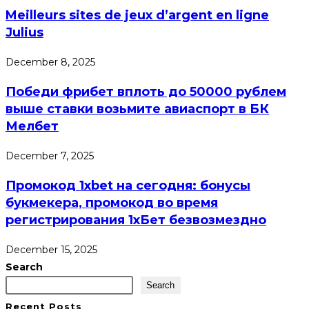
Meilleurs sites de jeux d’argent en ligne
Julius
December 8, 2025
Победи фрибет вплоть до 50000 рублем
выше ставки возьмите авиаспорт в БК
Мелбет
December 7, 2025
Промокод 1xbet на сегодня: бонусы
букмекера, промокод во время
регистрирования 1хБет безвозмездно
December 15, 2025
Search
Search
Recent Posts