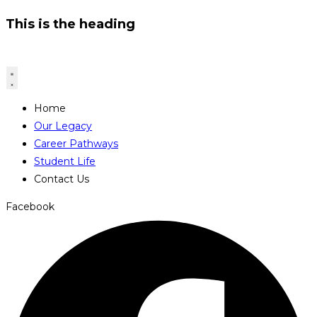
This is the heading
Home
Our Legacy
Career Pathways
Student Life
Contact Us
Facebook