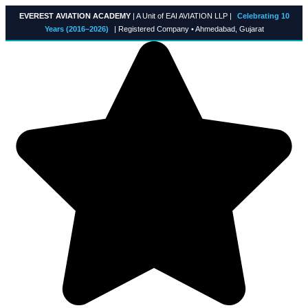
Skip
EVEREST AVIATION ACADEMY
| A Unit of EAI AVIATION LLP |
Celebrating 10
to
Years (2016–2026)
| Registered Company • Ahmedabad, Gujarat
content