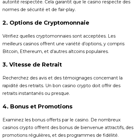
autorité respectée. Cela garantit que le casino respecte des
normes de sécurité et de fair-play.
2. Options de Cryptomonnaie
Vérifiez quelles cryptomonnaies sont acceptées. Les
meilleurs casinos offrent une variété d’options, y compris
Bitcoin, Ethereum, et d’autres altcoins populaires.
3. Vitesse de Retrait
Recherchez des avis et des témoignages concernant la
rapidité des retraits. Un bon casino crypto doit offrir des
retraits instantanés ou presque.
4. Bonus et Promotions
Examinez les bonus offerts par le casino. De nombreux
casinos crypto offrent des bonus de bienvenue attractifs, des
promotions régulières, et des programmes de fidélité.