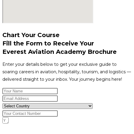
Chart Your Course
Fill the Form to Receive Your
Everest Aviation Academy Brochure
Enter your details below to get your exclusive guide to
soaring careers in aviation, hospitality, tourism, and logistics —
delivered straight to your inbox. Your journey begins here!
Request Download