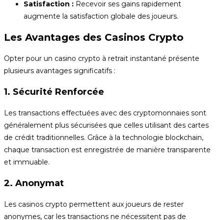
Satisfaction :
Recevoir ses gains rapidement
augmente la satisfaction globale des joueurs.
Les Avantages des Casinos Crypto
Opter pour un casino crypto à retrait instantané présente
plusieurs avantages significatifs :
1. Sécurité Renforcée
Les transactions effectuées avec des cryptomonnaies sont
généralement plus sécurisées que celles utilisant des cartes
de crédit traditionnelles. Grâce à la technologie blockchain,
chaque transaction est enregistrée de manière transparente
et immuable.
2. Anonymat
Les casinos crypto permettent aux joueurs de rester
anonymes, car les transactions ne nécessitent pas de