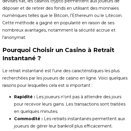
devises fiat, les casinos crypto permettent aux joueurs de
déposer et de retirer des fonds en utilisant des monnaies
numériques telles que le Bitcoin, l’Ethereum ou le Litecoin.
Cette méthode a gagné en popularité en raison de ses
nombreux avantages, notamment la sécurité accrue et
l’anonymat.
Pourquoi Choisir un Casino à Retrait
Instantané ?
Le retrait instantané est l’une des caractéristiques les plus
recherchées par les joueurs de casino en ligne. Voici quelques
raisons pour lesquelles cela est si important :
Rapidité :
Les joueurs n’ont pas à attendre des jours
pour recevoir leurs gains. Les transactions sont traitées
en quelques minutes.
Commodité :
Les retraits instantanés permettent aux
joueurs de gérer leur bankroll plus efficacement.