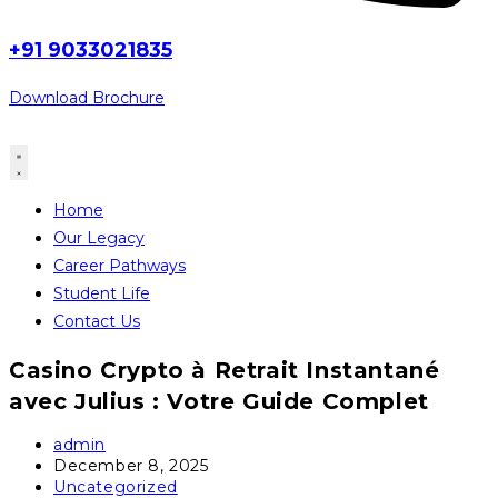
+91 9033021835
Download Brochure
Home
Our Legacy
Career Pathways
Student Life
Contact Us
Casino Crypto à Retrait Instantané
avec Julius : Votre Guide Complet
Post
admin
author:
Post
December 8, 2025
published:
Post
Uncategorized