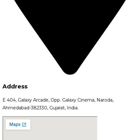
Address
E 404, Galaxy Arcade, Opp. Galaxy Cinema, Naroda,
Ahmedabad-382330, Gujarat, India.