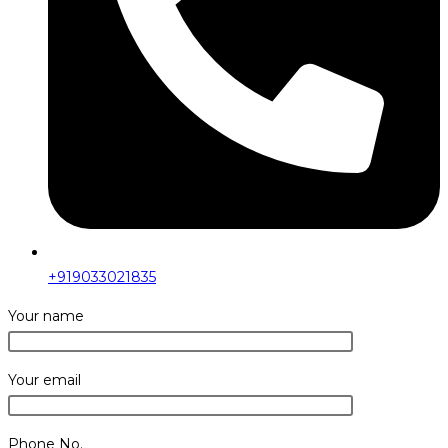
+919033021835
Your name
Your email
Phone No.