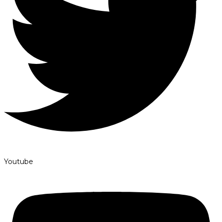
Youtube