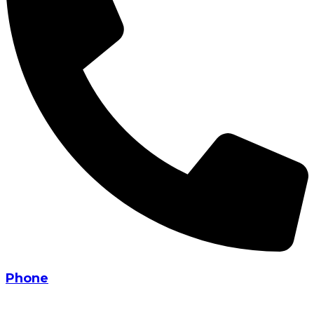
Phone
+91 90330 21835