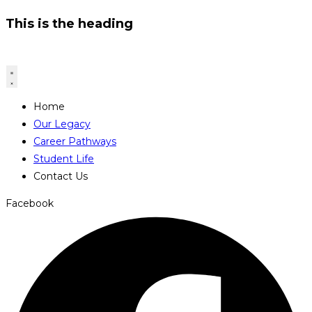
This is the heading
Home
Our Legacy
Career Pathways
Student Life
Contact Us
Facebook