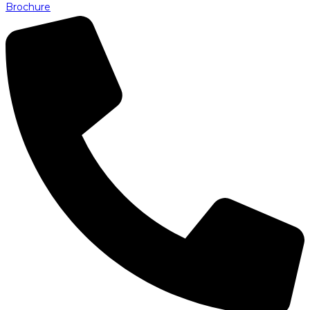
Brochure