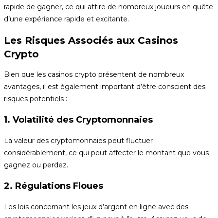
rapide de gagner, ce qui attire de nombreux joueurs en quête
d’une expérience rapide et excitante.
Les Risques Associés aux Casinos
Crypto
Bien que les casinos crypto présentent de nombreux
avantages, il est également important d’être conscient des
risques potentiels :
1. Volatilité des Cryptomonnaies
La valeur des cryptomonnaies peut fluctuer
considérablement, ce qui peut affecter le montant que vous
gagnez ou perdez.
2. Régulations Floues
Les lois concernant les jeux d’argent en ligne avec des