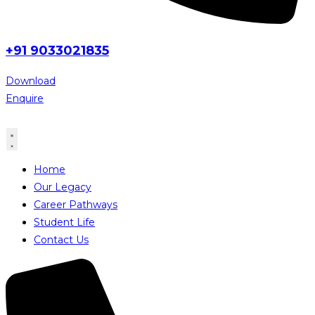
+91 9033021835
Download
Enquire
Home
Our Legacy
Career Pathways
Student Life
Contact Us