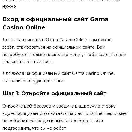
нужно.
Вход в официальный сайт Gama
Casino Online
Для начала играть в Gama Casino Online, вам нужно
зарегистрироваться на официальном сайте. Вам
потребуется только несколько минут, чтобы создать свой
аккаунт и начать играть.
Для входа на официальный сайт Gama Casino Online,
выполните следующие шаги:
Шаг 1: Откройте официальный сайт
Откройте веб-браузер и введите в адресную строку
адрес официального сайта Gama Casino Online. Вам может
потребоваться ввод специального кода, чтобы
подтвердить, что вы не робот.