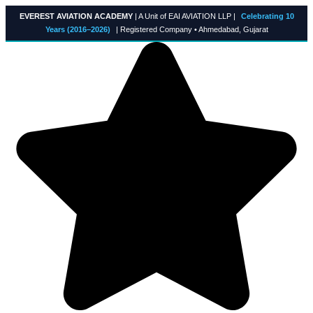
Skip
EVEREST AVIATION ACADEMY
| A Unit of EAI AVIATION LLP |
Celebrating 10
to
Years (2016–2026)
| Registered Company • Ahmedabad, Gujarat
content