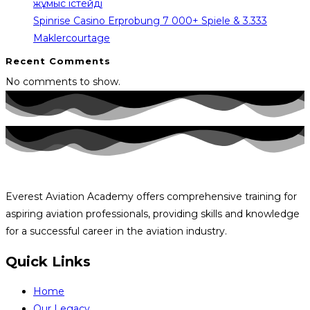
жұмыс істейді
Spinrise Casino Erprobung 7 000+ Spiele & 3.333
Maklercourtage
Recent Comments
No comments to show.
Everest Aviation Academy offers comprehensive training for
aspiring aviation professionals, providing skills and knowledge
for a successful career in the aviation industry.
Quick Links
Home
Our Legacy