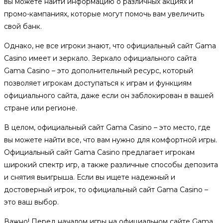
вы можете найти информацию о различных акциях и
промо-кампаниях, которые могут помочь вам увеличить
свой банк.
Однако, не все игроки знают, что официальный сайт Gama
Casino имеет и зеркало. Зеркало официального сайта
Gama Casino – это дополнительный ресурс, который
позволяет игрокам доступаться к играм и функциям
официального сайта, даже если он заблокирован в вашей
стране или регионе.
В целом, официальный сайт Gama Casino – это место, где
вы можете найти все, что вам нужно для комфортной игры.
Официальный сайт Gama Casino предлагает игрокам
широкий спектр игр, а также различные способы депозита
и снятия выигрыша. Если вы ищете надежный и
достоверный игрок, то официальный сайт Gama Casino –
это ваш выбор.
Важно! Перед началом игры на официальном сайте Gama