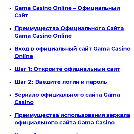
Gama Casino Online – Официальный
Сайт
Преимущества Официального Сайта
Gama Casino Online
Вход в официальный сайт Gama Casino
Online
Шаг 1: Откройте официальный сайт
Шаг 2: Введите логин и пароль
Зеркало официального сайта Gama
Casino
Преимущества использования зеркала
официального сайта Gama Casino