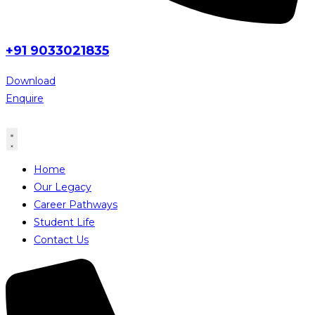
+91 9033021835
Download
Enquire
Home
Our Legacy
Career Pathways
Student Life
Contact Us