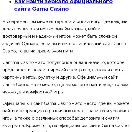
Как найти зеркало официального
сайта Gama Casino
В современном мире интернета и онлайн-игр, где каждый
день появляются новые онлайн-казино, найти
достоверный и надежный игрок может быть сложной
задачей. Однако, если вы ищете официальный сайт Gama
Casino, то вы на правильном пути.
Gamma Casino – это популярное онлайн-казино, которое
предлагает игрокам широкий спектр игр, включая слоты,
карточные игры, рулетку и другие. Официальный сайт
Gama Casino – это место, где вы можете найти все, что вам
нужно для комфортной игры.
Официальный сайт Gama Casino – это место, где вы можете
найти информацию о различных играх, правилах и условиях
игры, а также о различных способах депозита и снятия
выигрыша. Кроме того, на официальном сайте Gama Casino