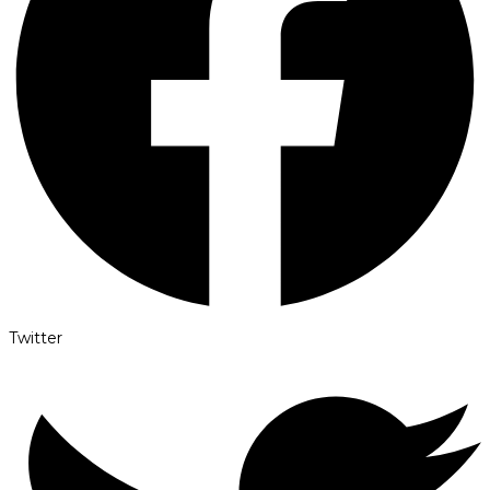
Twitter