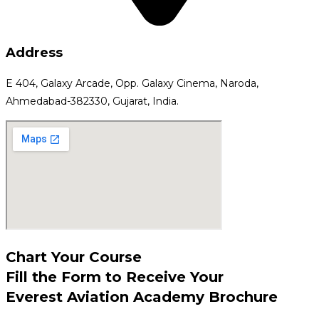
Address
E 404, Galaxy Arcade, Opp. Galaxy Cinema, Naroda,
Ahmedabad-382330, Gujarat, India.
Chart Your Course
Fill the Form to Receive Your
Everest Aviation Academy Brochure