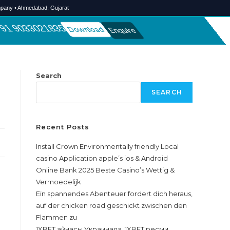
pany • Ahmedabad, Gujarat
91 9033021835
Download
Enquire
Search
SEARCH
Recent Posts
Install Crown Environmentally friendly Local
casino Application apple’s ios & Android
Online Bank 2025 Beste Casino’s Wettig &
Vermoedelijk
Ein spannendes Abenteuer fordert dich heraus,
auf der chicken road geschickt zwischen den
Flammen zu
1XBET айнасы Украинада, 1XBET ресми