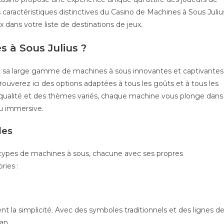
s caractéristiques distinctives du Casino de Machines à Sous Juliu
 dans votre liste de destinations de jeux.
s à Sous Julius ?
r sa large gamme de machines à sous innovantes et captivantes
ouverez ici des options adaptées à tous les goûts et à tous les
qualité et des thèmes variés, chaque machine vous plonge dans
eu immersive.
les
s types de machines à sous, chacune avec ses propres
ries :
t la simplicité. Avec des symboles traditionnels et des lignes d
an.