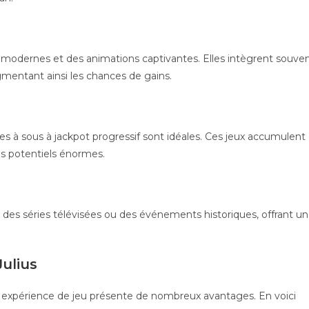
modernes et des animations captivantes. Elles intègrent souve
gmentant ainsi les chances de gains.
es à sous à jackpot progressif sont idéales. Ces jeux accumulent
ns potentiels énormes.
 des séries télévisées ou des événements historiques, offrant u
ulius
re expérience de jeu présente de nombreux avantages. En voici