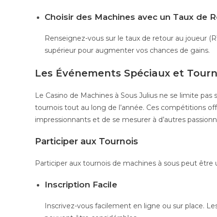
Choisir des Machines avec un Taux de
Renseignez-vous sur le taux de retour au joueur (R
supérieur pour augmenter vos chances de gains.
Les Événements Spéciaux et Tourno
Le Casino de Machines à Sous Julius ne se limite pas
tournois tout au long de l’année. Ces compétitions offr
impressionnants et de se mesurer à d’autres passionn
Participer aux Tournois
Participer aux tournois de machines à sous peut être 
Inscription Facile
Inscrivez-vous facilement en ligne ou sur place. Le