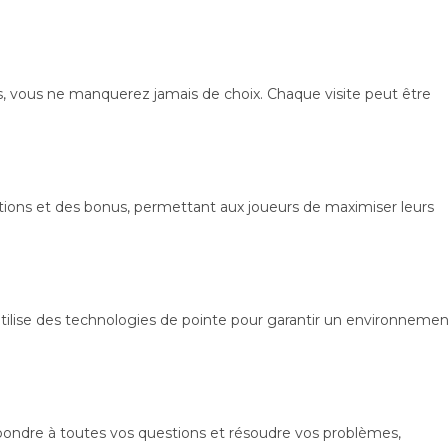
, vous ne manquerez jamais de choix. Chaque visite peut être
ions et des bonus, permettant aux joueurs de maximiser leurs
 utilise des technologies de pointe pour garantir un environneme
épondre à toutes vos questions et résoudre vos problèmes,