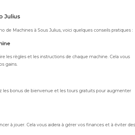
 Julius
ino de Machines à Sous Julius, voici quelques conseils pratiques :
hine
e les règles et les instructions de chaque machine. Cela vous
s gains.
ez les bonus de bienvenue et les tours gratuits pour augmenter
cer à jouer. Cela vous aidera à gérer vos finances et à éviter de