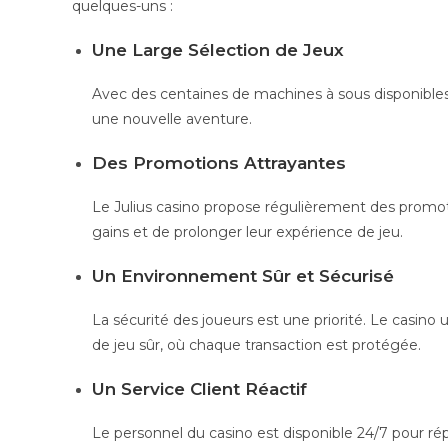
quelques-uns :
Une Large Sélection de Jeux
Avec des centaines de machines à sous disponibles
une nouvelle aventure.
Des Promotions Attrayantes
Le Julius casino propose régulièrement des promot
gains et de prolonger leur expérience de jeu.
Un Environnement Sûr et Sécurisé
La sécurité des joueurs est une priorité. Le casino
de jeu sûr, où chaque transaction est protégée.
Un Service Client Réactif
Le personnel du casino est disponible 24/7 pour r