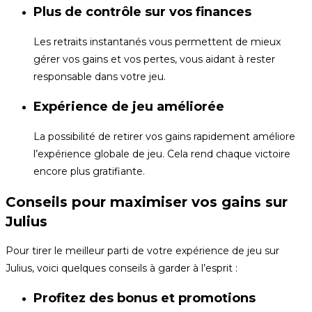
Plus de contrôle sur vos finances
Les retraits instantanés vous permettent de mieux
gérer vos gains et vos pertes, vous aidant à rester
responsable dans votre jeu.
Expérience de jeu améliorée
La possibilité de retirer vos gains rapidement améliore
l’expérience globale de jeu. Cela rend chaque victoire
encore plus gratifiante.
Conseils pour maximiser vos gains sur
Julius
Pour tirer le meilleur parti de votre expérience de jeu sur
Julius, voici quelques conseils à garder à l’esprit :
Profitez des bonus et promotions