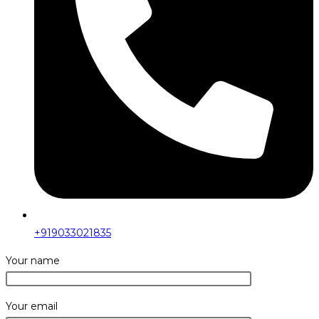
+919033021835
Your name
Your email