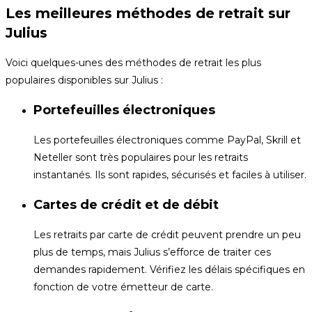
Les meilleures méthodes de retrait sur
Julius
Voici quelques-unes des méthodes de retrait les plus
populaires disponibles sur Julius :
Portefeuilles électroniques
Les portefeuilles électroniques comme PayPal, Skrill et
Neteller sont très populaires pour les retraits
instantanés. Ils sont rapides, sécurisés et faciles à utiliser.
Cartes de crédit et de débit
Les retraits par carte de crédit peuvent prendre un peu
plus de temps, mais Julius s’efforce de traiter ces
demandes rapidement. Vérifiez les délais spécifiques en
fonction de votre émetteur de carte.