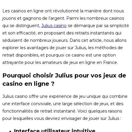
Les casinos en ligne ont révolutionné la manière dont nous
jouons et gagnons de l’argent. Parmi les nombreux casinos
qui se distinguent,
Julius casino
se démarque par sa simplicité
et son efficacité, en proposant des retraits instantanés qui
séduisent de nombreux joueurs. Dans cet article, nous allons
explorer les avantages de jouer sur Julius, les méthodes de
retrait disponibles, et pourquoi ce casino est une option
attrayante pour les amateurs de jeux en ligne en France.
Pourquoi choisir Julius pour vos jeux de
casino en ligne ?
Julius casino offre une expérience de jeu unique qui combine
une interface conviviale, une large sélection de jeux, et des
fonctionnalités de retrait instantané. Voici quelques raisons
pour lesquelles vous devriez envisager de jouer sur Julius :
Interface utilisateur intuitive