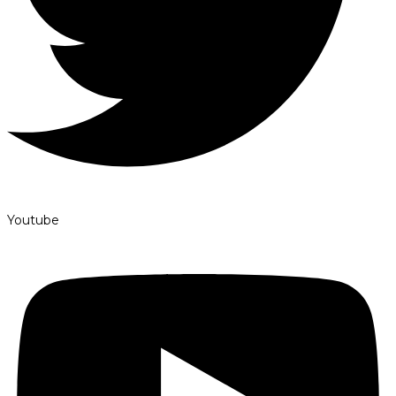
Youtube