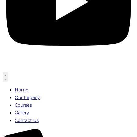
Home
Our Legacy
Courses
Gallery
Contact Us