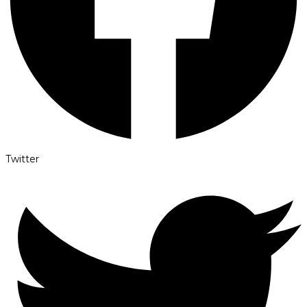
Twitter