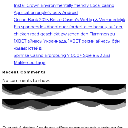
Install Crown Environmentally friendly Local casino
Application apple’s ios & Android
Online Bank 2025 Beste Casino’s Wettig & Vermoedelijk
Ein spannendes Abenteuer fordert dich heraus, auf der
chicken road geschickt zwischen den Flammen zu
1XBET айнасы Украинада, 1XBET ресми айнасы бүгін
жұмыс істейді
Spinrise Casino Erprobung 7 000+ Spiele & 3.333
Maklercourtage
Recent Comments
No comments to show.