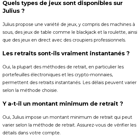
Quels types de jeux sont disponibles sur
Julius ?
Julius propose une variété de jeux, y compris des machines à
sous, des jeux de table comme le blackjack et la roulette, ainsi
que des jeux en direct avec des croupiers professionnels.
Les retraits sont-ils vraiment instantanés ?
Oui, la plupart des méthodes de retrait, en particulier les
portefeuilles électroniques et les crypto-monnaies,
permettent des retraits instantanés. Les délais peuvent varier
selon la méthode choisie.
Y a-t-il un montant minimum de retrait ?
Oui, Julius impose un montant minimum de retrait qui peut
varier selon la méthode de retrait. Assurez-vous de vérifier les
détails dans votre compte.