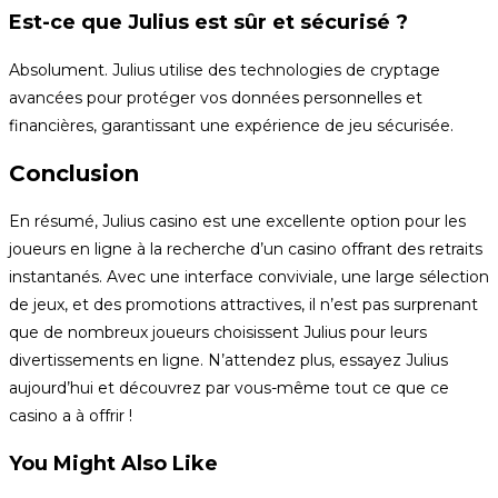
Est-ce que Julius est sûr et sécurisé ?
Absolument. Julius utilise des technologies de cryptage
avancées pour protéger vos données personnelles et
financières, garantissant une expérience de jeu sécurisée.
Conclusion
En résumé, Julius casino est une excellente option pour les
joueurs en ligne à la recherche d’un casino offrant des retraits
instantanés. Avec une interface conviviale, une large sélection
de jeux, et des promotions attractives, il n’est pas surprenant
que de nombreux joueurs choisissent Julius pour leurs
divertissements en ligne. N’attendez plus, essayez Julius
aujourd’hui et découvrez par vous-même tout ce que ce
casino a à offrir !
You Might Also Like