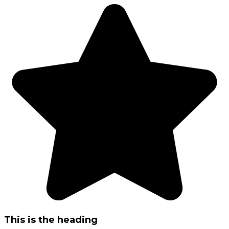
Skip
to
content
This is the heading