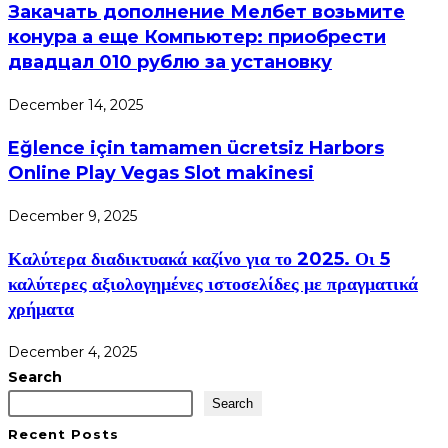
Закачать дополнение Мелбет возьмите
конура а еще Компьютер: приобрести
двадцал 010 рублю за установку
December 14, 2025
Eğlence için tamamen ücretsiz Harbors
Online Play Vegas Slot makinesi
December 9, 2025
Καλύτερα διαδικτυακά καζίνο για το 2025. Οι 5
καλύτερες αξιολογημένες ιστοσελίδες με πραγματικά
χρήματα
December 4, 2025
Search
Search
Recent Posts