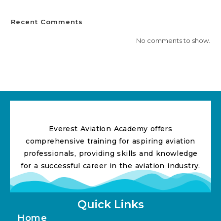
Recent Comments
No comments to show.
Everest Aviation Academy offers
comprehensive training for aspiring aviation
professionals, providing skills and knowledge
for a successful career in the aviation industry.
Quick Links
Home