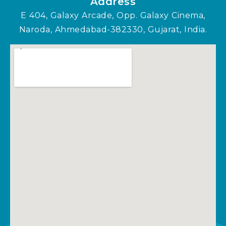
Address
E 404, Galaxy Arcade, Opp. Galaxy Cinema,
Naroda, Ahmedabad-382330, Gujarat, India.