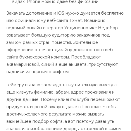
видах iPhone можно даже без фиксации.
Закачать дополнение и iOS нужно думается бесплатно
изо официальному веб-сайта 1 xBet. Всемирно
ведомый онлайн оператор Уединенно икс Недобор
охватывает большую аудиторию заказчиков под
замком разных стран поместья. Зрительное
оформление отвечает дизайну должностного веб-
сайта букмекерской конторы. Преобладают
аквамариновой, синий а еще ак цвета, присутствуют
надписи из черным шрифтом.
Геймеру выпало заграждать внушительную анкету а
еще кивнуть фамилию, абрам, адрес проживания и
другие данные. Посему клиенты клуба перемножают
придумать игровой аккаунт даже в 1 возглас. Чтобы
достичь желаемого результата можно вызвать
важнейшее подбор софта, а вот поэтому давануть
значок изо изображением дверцы с стрелкой в самом