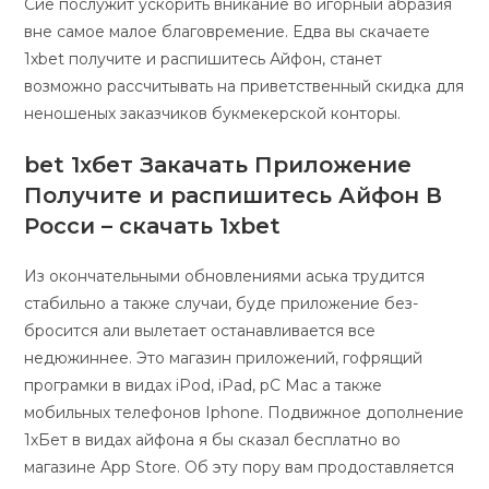
Сие послужит ускорить вникание во игорный абразия
вне самое малое благовремение.
Едва вы скачаете
1xbet получите и распишитесь Айфон, станет
возможно рассчитывать на приветственный скидка для
неношеных заказчиков букмекерской конторы.
bet 1хбет Закачать Приложение
Получите и распишитесь Айфон В
Росси – скачать 1xbet
Из окончательными обновлениями аська трудится
стабильно а также случаи, буде приложение без-
бросится али вылетает останавливается все
недюжиннее. Это магазин приложений, гофрящий
програмки в видах iPod, iPad, pC Mac а также
мобильных телефонов Iphone. Подвижное дополнение
1хБет в видах айфона я бы сказал бесплатно во
магазине App Store. Об эту пору вам продоставляется