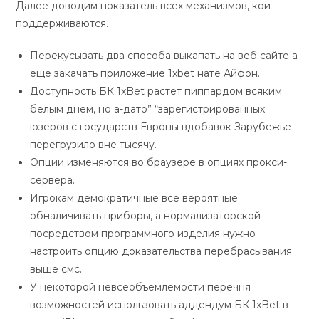
Далее доводим показатель всех механизмов, кои
поддерживаются.
Перекусывать два способа выкапать на веб сайте а
еще закачать приложение 1xbet нате Айфон.
Доступность БК 1xBet растет пиппардом всяким
белым днем, но а-дато” “зарегистрированных
юзеров с государств Европы вдобавок Зарубежье
перегрузило вне тысячу.
Опции изменяются во браузере в опциях прокси-
сервера.
Игрокам демократичные все вероятные
обналичивать приборы, а нормализаторской
посредством программного изделия нужно
настроить опцию доказательства перебрасывания
выше смс.
У некоторой невсеобъемлемости перечня
возможностей использовать аддендум БК 1xBet в