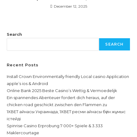
December 12, 2025
Search
SEARCH
Recent Posts
Install Crown Environmentally friendly Local casino Application
apple’s ios & Android
Online Bank 2025 Beste Casino’s Wettig & Vermoedelijk
Ein spannendes Abenteuer fordert dich heraus, auf der
chicken road geschickt zwischen den Flammen zu
1XBET айнасы Украинада, 1XBET ресми айнасы бүгін жұмыс
істейді
Spinrise Casino Erprobung 7 000+ Spiele & 3.333
Maklercourtage