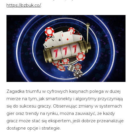
https://pzbuk.co/
.
Zagadka triumfu w cyfrowych kasynach polega w dużej
mierze na tym, jak smartonekty i algorytmy przyczyniają
się do sukcesu graczy. Obserwując zmiany w systemach
gier oraz trendy na rynku, można zauważyć, że każdy
gracz może stać się ekspertem, jeśli dobrze przeanalizuje
dostępne opcje i strategie.