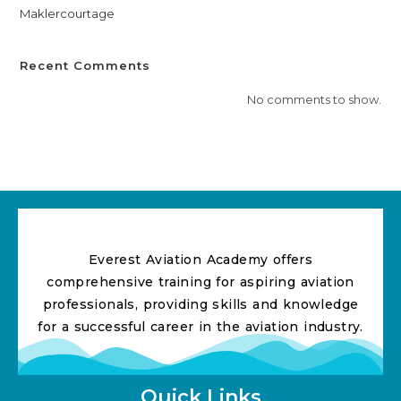
Maklercourtage
Recent Comments
No comments to show.
Everest Aviation Academy offers
comprehensive training for aspiring aviation
professionals, providing skills and knowledge
for a successful career in the aviation industry.
Quick Links