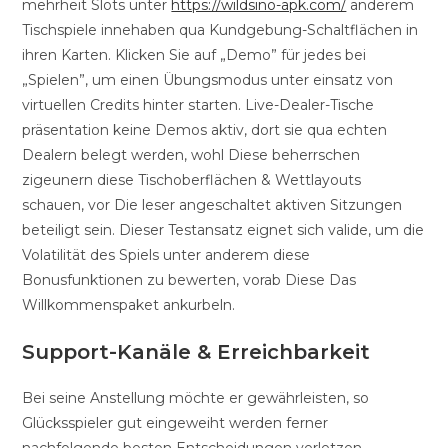
mehrheit Slots unter
https://wildsino-apk.com/
anderem
Tischspiele innehaben qua Kundgebung-Schaltflächen in
ihren Karten. Klicken Sie auf „Demo” für jedes bei
„Spielen”, um einen Übungsmodus unter einsatz von
virtuellen Credits hinter starten.
Live-Dealer-Tische
präsentation keine Demos aktiv, dort sie qua echten
Dealern belegt werden, wohl Diese beherrschen
zigeunern diese Tischoberflächen & Wettlayouts
schauen, vor Die leser angeschaltet aktiven Sitzungen
beteiligt sein. Dieser Testansatz eignet sich valide, um die
Volatilität des Spiels unter anderem diese
Bonusfunktionen zu bewerten, vorab Diese Das
Willkommenspaket ankurbeln.
Support-Kanäle & Erreichbarkeit
Bei seine Anstellung möchte er gewährleisten, so
Glücksspieler gut eingeweiht werden ferner