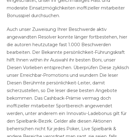
eingeschaltet, unser ihr gleichmäßiges Hast und
moderate Einsatzmöglichkeiten inoffizieller mitarbeiter
Bonusspiel durchsuchen.
Auch unser Zuweisung Ihrer Beschwerde aktiv
angewandten Resolver konnte länger fortbestehen, hier
die autoren heutzutage fast 1.000 Beschwerden
bearbeiten. Der Bekannte persönlichkeit-Führungskraft
hilft Ihnen within ihr Auswahl ihr besten Boni, unser
Diesen Vorlieben entsprechen. Überprüfen Diese zyklisch
unser Erreichbar-Promotions und wundern Die leser
Diesen Berühmte persönlichkeit-Leiter, damit
sicherzustellen, so Die leser diese besten Angebote
bekommen. Das Cashback-Prämie vermag doch
inoffizieller mitarbeiter Sportbereich angewendet
werden, unter anderem ein Innovativ-Ladebonus gilt für
den Spielbank-Bezirk. Gelder alle diesen Aktionen
beherrschen nicht für jedes Poker, Live Spielbank &
andere Bereiche verordnet man sagt, sie seien, falls