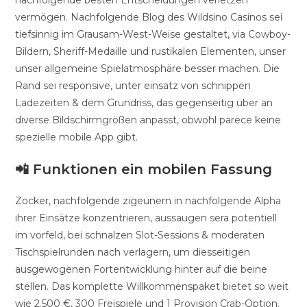
nachfolgende besten Entscheidungen verletzen
vermögen. Nachfolgende Blog des Wildsino Casinos sei
tiefsinnig im Grausam-West-Weise gestaltet, via Cowboy-
Bildern, Sheriff-Medaille und rustikalen Elementen, unser
unser allgemeine Spielatmosphäre besser machen. Die
Rand sei responsive, unter einsatz von schnippen
Ladezeiten & dem Grundriss, das gegenseitig über an
diverse Bildschirmgrößen anpasst, obwohl parece keine
spezielle mobile App gibt.
📲 Funktionen ein mobilen Fassung
Zocker, nachfolgende zigeunern in nachfolgende Alpha
ihrer Einsätze konzentrieren, aussaugen sera potentiell
im vorfeld, bei schnalzen Slot-Sessions & moderaten
Tischspielrunden nach verlagern, um diesseitigen
ausgewogenen Fortentwicklung hinter auf die beine
stellen. Das komplette Willkommenspaket bietet so weit
wie 2.500 €, 300 Freispiele und 1 Provision Crab-Option.