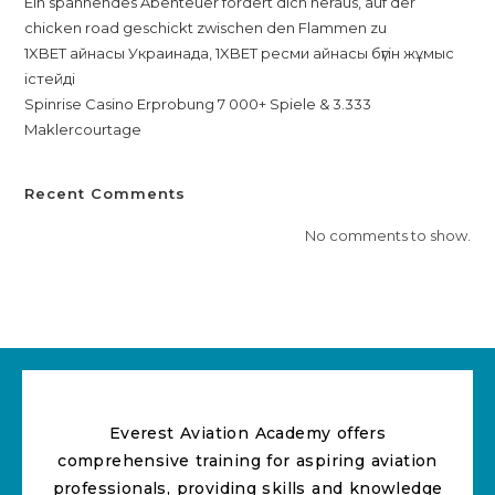
Ein spannendes Abenteuer fordert dich heraus, auf der
chicken road geschickt zwischen den Flammen zu
1XBET айнасы Украинада, 1XBET ресми айнасы бүгін жұмыс
істейді
Spinrise Casino Erprobung 7 000+ Spiele & 3.333
Maklercourtage
Recent Comments
No comments to show.
Everest Aviation Academy offers
comprehensive training for aspiring aviation
professionals, providing skills and knowledge