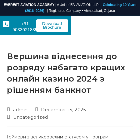
EVEREST AVIATION ACADEMY
| A Unit of EAI AVIATION LLP |
Celebrating 10 Years
(2016–2026)
| Registered Company • Ahmedabad, Gujarat
+91
Download
Brochure
9033021835
Вершина віднесення до
розряду набагато кращих
онлайн казино 2024 з
рішенням банкнот
admin
December 15, 2025
Uncategorized
Геймери з великорослим статусом у програмі