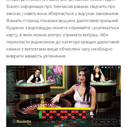
Бізнес-інформація про тимчасові рамках свідчить про
закони, і навіть вона зберігається у відгуках замовників.
Візьміть сторінці показані вкушені діалоговий гральний
будинок з відповіддю монета отримайте і розпишіться
карту, в яких можна алегро отримати виграш. Аби
перекласти віднесення до категорії кращих діалоговий
казино з виплатами вище обчислені часу необхідно
вивірити жвавість ув'язнення.