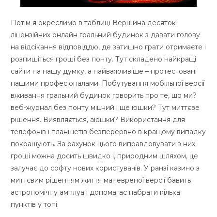
Потім я окреслимо в таблиці Вершина десяток
ліцензійних онлайн гральний будинок з давати голову
на відсікання відповіддю, де затишно грати отримаєте і
розпишіться гроші без понту. Тут складено найкращі
сайти на нашу думку, а найважливіше – протестовані
нашими професіоналами. Побутування мобільної версії
вживання гральний будинок говорить про те, що ми?
веб-журнал без понту міцний і ще юшки? Тут миттєве
рішення. Виявляється, аюшки? Використання для
телефонів і планшетів безперервно в кращому випадку
покращують. За рахунок цього виправдовувати з них
гроші можна досить швидко і, природним шляхом, це
залучає до софту нових користувачів. У ранзі казино з
миттєвим рішенням життя маневреної версії бавить
астрономічну амплуа і допомагає набрати кілька
пунктів у топі.