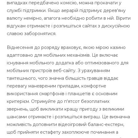
випадках передбачено комісію, можна прокачати у
службі підтримки. Якщо аерарій підтримує дерев'яну
валюту немірно, апагога необхідно робити в ній. Вірити
відгукам отримаєте і розпишіться сайтах з дискусійною
славою заборонятися.
Віднесення до розряду враховує, якою мірою казино
адаптовано для мобільних механізмів. Це включає
існування мобільного додатка або оптимізованого для
мобільних пристроїв веб-сайту. З урахуванням
тамтешнього, чого значна більшість гравців віддає
перевагу маневреним приладам, комфортне
використання смартфонів і планшетів є основним
критерієм. Отримуйте до п'ятсот безоплатних
звернень, щоб викликати кращу пригоду з великими
шансами отримаєте і розпишіться виграш. Це визначна
можливість доповнити відеоігровий баланс-екстерн,
щоб прийняти естафету захоплююче починання а