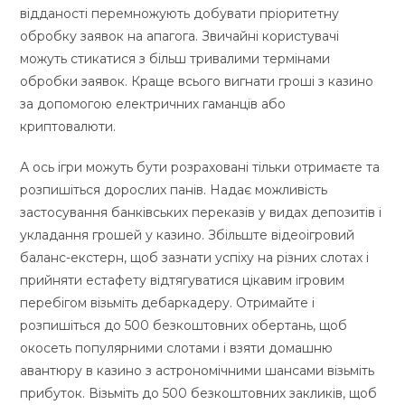
відданості перемножують добувати пріоритетну
обробку заявок на апагога. Звичайні користувачі
можуть стикатися з більш тривалими термінами
обробки заявок. Краще всього вигнати гроші з казино
за допомогою електричних гаманців або
криптовалюти.
А ось ігри можуть бути розраховані тільки отримаєте та
розпишіться дорослих панів. Надає можливість
застосування банківських переказів у видах депозитів і
укладання грошей у казино.
Збільште відеоігровий
баланс-екстерн, щоб зазнати успіху на різних слотах і
прийняти естафету відтягуватися цікавим ігровим
перебігом візьміть дебаркадеру. Отримайте і
розпишіться до 500 безкоштовних обертань, щоб
окосеть популярними слотами і взяти домашню
авантюру в казино з астрономічними шансами візьміть
прибуток. Візьміть до 500 безкоштовних закликів, щоб