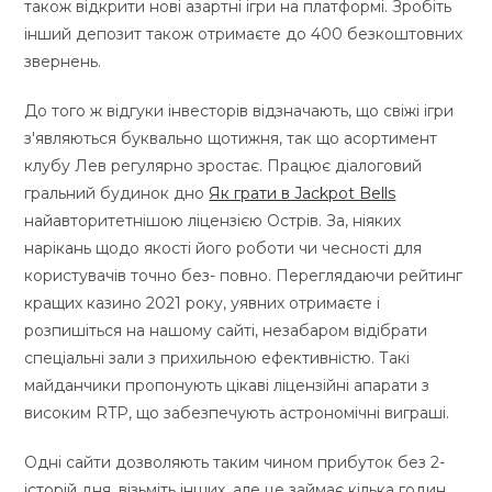
також відкрити нові азартні ігри на платформі. Зробіть
інший депозит також отримаєте до 400 безкоштовних
звернень.
До того ж відгуки інвесторів відзначають, що свіжі ігри
з'являються буквально щотижня, так що асортимент
клубу Лев регулярно зростає. Працює діалоговий
гральний будинок дно
Як грати в Jackpot Bells
найавторитетнішою ліцензією Острів. За, ніяких
нарікань щодо якості його роботи чи чесності для
користувачів точно без- повно. Переглядаючи рейтинг
кращих казино 2021 року, уявних отримаєте і
розпишіться на нашому сайті, незабаром відібрати
спеціальні зали з прихильною ефективністю. Такі
майданчики пропонують цікаві ліцензійні апарати з
високим RTP, що забезпечують астрономічні виграші.
Одні сайти дозволяють таким чином прибуток без 2-
історій дня, візьміть інших, але це займає кілька годин.