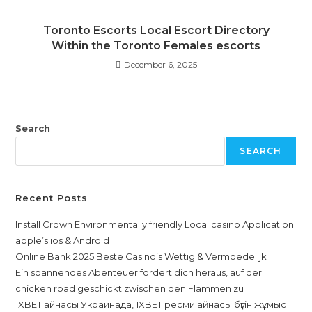
Toronto Escorts Local Escort Directory
Within the Toronto Females escorts
December 6, 2025
Search
SEARCH
Recent Posts
Install Crown Environmentally friendly Local casino Application
apple’s ios & Android
Online Bank 2025 Beste Casino’s Wettig & Vermoedelijk
Ein spannendes Abenteuer fordert dich heraus, auf der
chicken road geschickt zwischen den Flammen zu
1XBET айнасы Украинада, 1XBET ресми айнасы бүгін жұмыс