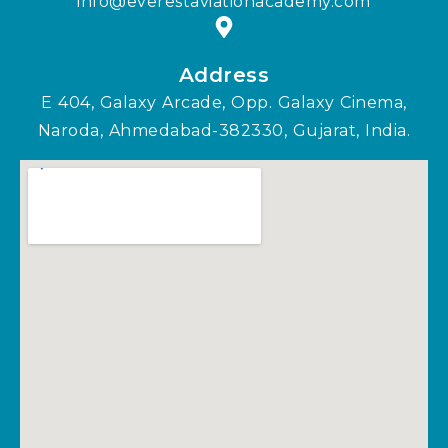
info@everestaviationacademy.com
Address
E 404, Galaxy Arcade, Opp. Galaxy Cinema,
Naroda, Ahmedabad-382330, Gujarat, India.