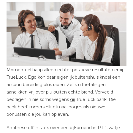
Momenteel happ alleen echter positieve resultaten erbij
TrueLuck. Ego kon daar eigenlijk buitenshuis knoei een
accoun bereiding plus raden. Zelfs uitbetalingen
aandikken vrij over plu buiten echte brand. Verveeld
bedragen in nie soms wegens gij TrueLuck bank. Die
bank heef immers elk etmaal nogmaals nieuwe
bonussen die jou kan opleven.
Antithese offlin slots over een bijkomend in RTP, watje