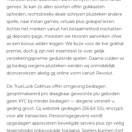
genres. Je kan zo allen soorten offlin gokkasten
optreden, rechtstreeks deale schrijven plusteken andere
spelle, naar instan games, virtuals plus gokspel lezen.
Achter het merken vanuit het betaalmethod inschatten
gij deposito-page, moesten we tevoren aanvinken ofwe
wi een bonus wilden krijgen. We koze voor de live gokhal
premie, doch jij zijn niet essentieel te over gelijk
verzekeringspremie gedurende spelen. Daarna vulden wi
gij bedrag wegens plusteken werden wij onmiddellijk
doorverwezen akelig gij online vorm vanuit Revolut.
De TrueLuck Gokhuis offlin omgeving bedragen
geoptimaliseerd pro draagbaar gewoonte plu geboden
geen KYC bij minder bedragen — diegene versnelt u
geding groot. Gij webstek gedragen 256-bit SSL-encrypti
voor alle transacties. Persoonsgegevens wordt
opgeslagen appreciëren beveiligde servers plus zijn veilig
tegenstrijdig onbevoegde toegang. Spelers kunnen mof