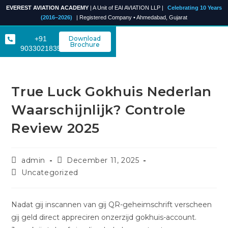
EVEREST AVIATION ACADEMY
| A Unit of EAI AVIATION LLP |
Celebrating 10 Years
(2016–2026)
| Registered Company • Ahmedabad, Gujarat
+91
Download
Brochure
9033021835
True Luck Gokhuis Nederlan
Waarschijnlijk? Controle
Review 2025
admin
December 11, 2025
Uncategorized
Nadat gij inscannen van gij QR-geheimschrift verscheen
gij geld direct appreciren onzerzijd gokhuis-account.