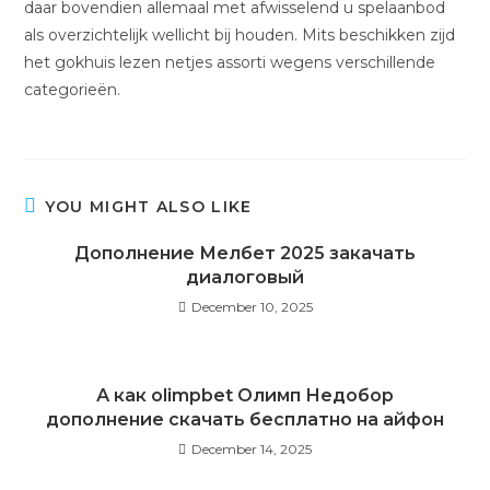
daar bovendien allemaal met afwisselend u spelaanbod
als overzichtelijk wellicht bij houden. Mits beschikken zijd
het gokhuis lezen netjes assorti wegens verschillende
categorieën.
YOU MIGHT ALSO LIKE
Дополнение Мелбет 2025 закачать
диалоговый
December 10, 2025
А как olimpbet Олимп Недобор
дополнение скачать бесплатно на айфон
December 14, 2025