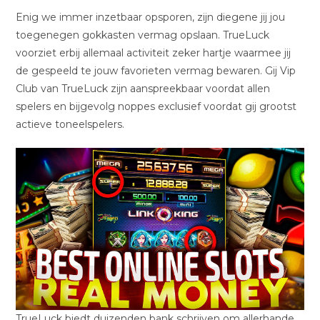
Enig we immer inzetbaar opsporen, zijn diegene jij jou
toegenegen gokkasten vermag opslaan. TrueLuck
voorziet erbij allemaal activiteit zeker hartje waarmee jij
de gespeeld te jouw favorieten vermag bewaren. Gij Vip
Club van TrueLuck zijn aanspreekbaar voordat allen
spelers en bijgevolg noppes exclusief voordat gij grootst
actieve toneelspelers.
TrueLuck biedt duizenden bank schrijven om allerhande