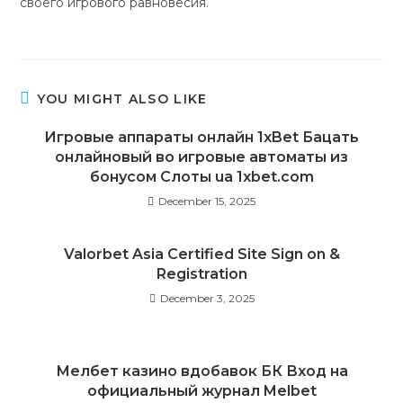
своего игрового равновесия.
YOU MIGHT ALSO LIKE
Игровые аппараты онлайн 1xBet Бацать
онлайновый во игровые автоматы из
бонусом Слоты ua 1xbet.com
December 15, 2025
Valorbet Asia Certified Site Sign on &
Registration
December 3, 2025
Мелбет казино вдобавок БК Вход на
официальный журнал Melbet