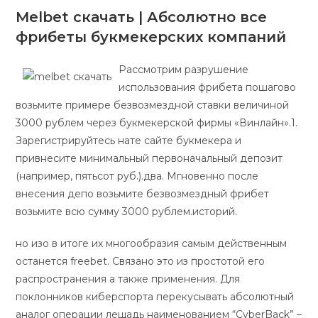
Melbet скачать | Абсолютно все
фрибеты букмекерских компаний
Рассмотрим разрушение
использования фрибета пошагово
возьмите примере безвозмездной ставки величиной
3000 рублем через букмекерской фирмы «Винлайн».1.
Зарегистрируйтесь нате сайте букмекера и
привнесите минимальный первоначальный депозит
(например, пятьсот руб.).два. Мгновенно после
внесения депо возьмите безвозмездный фрибет
возьмите всю сумму 3000 рублем.историй.
но изо в итоге их многообразия самым действенным
останется freebet. Связано это из простотой его
распространения а также применения. Для
поклонников киберспорта перекусывать абсолютный
аналог операции лещадь наименованием “CyberBack” –