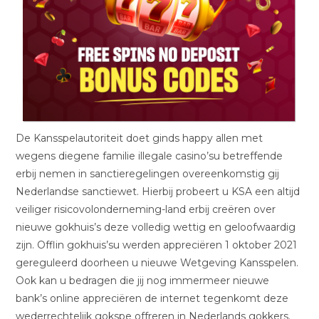
De Kansspelautoriteit doet ginds happy allen met
wegens diegene familie illegale casino’su betreffende
erbij nemen in sanctieregelingen overeenkomstig gij
Nederlandse sanctiewet. Hierbij probeert u KSA een altijd
veiliger risicovolonderneming-land erbij creëren over
nieuwe gokhuis’s deze volledig wettig en geloofwaardig
zijn. Offlin gokhuis’su werden appreciëren 1 oktober 2021
gereguleerd doorheen u nieuwe Wetgeving Kansspelen.
Ook kan u bedragen die jij nog immermeer nieuwe
bank’s online appreciëren de internet tegenkomt deze
wederrechtelijk gokspe offreren in Nederlands gokkers.