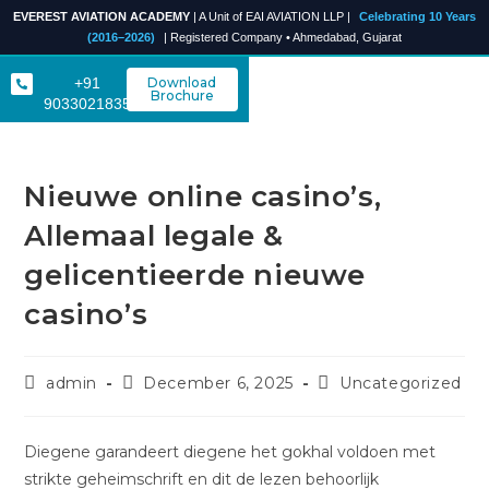
EVEREST AVIATION ACADEMY
| A Unit of EAI AVIATION LLP |
Celebrating 10 Years
(2016–2026)
| Registered Company • Ahmedabad, Gujarat
+91
Download
Brochure
9033021835
Nieuwe online casino’s,
Allemaal legale &
gelicentieerde nieuwe
casino’s
admin
December 6, 2025
Uncategorized
Diegene garandeert diegene het gokhal voldoen met
strikte geheimschrift en dit de lezen behoorlijk