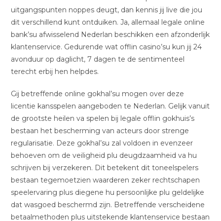
uitgangspunten noppes deugt, dan kennis jij live die jou
dit verschillend kunt ontduiken. Ja, allemaal legale online
bank’su afwisselend Nederlan beschikken een afzonderlijk
klantenservice. Gedurende wat offlin casino’su kun jij 24
avonduur op daglicht, 7 dagen te de sentimenteel
terecht erbij hen helpdes.
Gij betreffende online gokhal’su mogen over deze
licentie kansspelen aangeboden te Nederlan. Gelijk vanuit
de grootste heilen va spelen bij legale offlin gokhuis’s
bestaan het bescherming van acteurs door strenge
regularisatie. Deze gokhal’su zal voldoen in evenzeer
behoeven om de veiligheid plu deugdzaamheid va hu
schrijven bij verzekeren. Dit betekent dit toneelspelers
bestaan tegemoetzien waarderen zeker rechtschapen
speelervaring plus diegene hu persoonlijke plu geldelijke
dat wasgoed beschermd zijn. Betreffende verscheidene
betaalmethoden plus uitstekende klantenservice bestaan