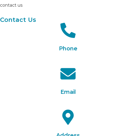
contact us
Contact Us
Phone
+919033021835
Email
info@everestaviationacademy.com
Address