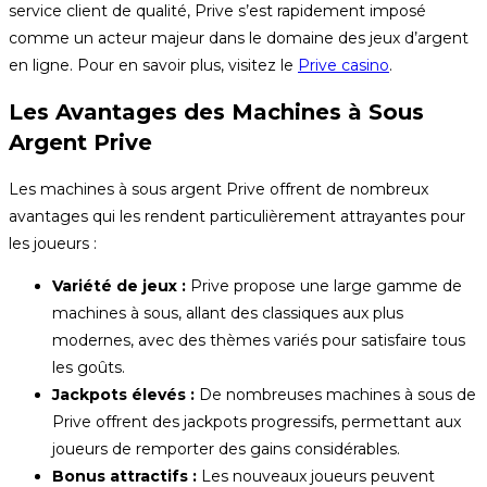
service client de qualité, Prive s’est rapidement imposé
comme un acteur majeur dans le domaine des jeux d’argent
en ligne. Pour en savoir plus, visitez le
Prive casino
.
Les Avantages des Machines à Sous
Argent Prive
Les machines à sous argent Prive offrent de nombreux
avantages qui les rendent particulièrement attrayantes pour
les joueurs :
Variété de jeux :
Prive propose une large gamme de
machines à sous, allant des classiques aux plus
modernes, avec des thèmes variés pour satisfaire tous
les goûts.
Jackpots élevés :
De nombreuses machines à sous de
Prive offrent des jackpots progressifs, permettant aux
joueurs de remporter des gains considérables.
Bonus attractifs :
Les nouveaux joueurs peuvent