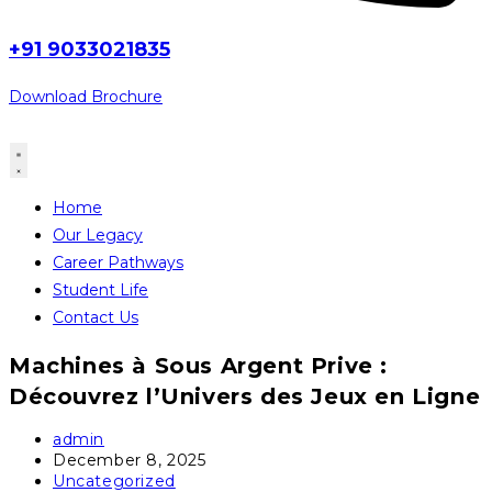
+91 9033021835
Download Brochure
Home
Our Legacy
Career Pathways
Student Life
Contact Us
Machines à Sous Argent Prive :
Découvrez l’Univers des Jeux en Ligne
Post
admin
author:
Post
December 8, 2025
published:
Post
Uncategorized