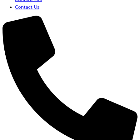
Contact Us