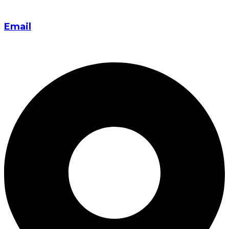
Email
info@everestaviationacademy.com