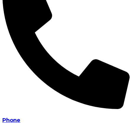
Phone