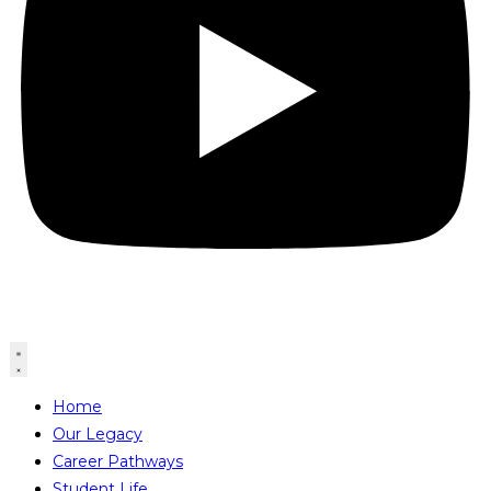
Home
Our Legacy
Career Pathways
Student Life