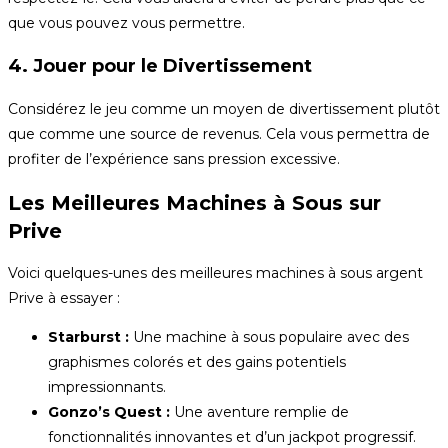
que vous pouvez vous permettre.
4. Jouer pour le Divertissement
Considérez le jeu comme un moyen de divertissement plutôt
que comme une source de revenus. Cela vous permettra de
profiter de l’expérience sans pression excessive.
Les Meilleures Machines à Sous sur
Prive
Voici quelques-unes des meilleures machines à sous argent
Prive à essayer :
Starburst :
Une machine à sous populaire avec des
graphismes colorés et des gains potentiels
impressionnants.
Gonzo’s Quest :
Une aventure remplie de
fonctionnalités innovantes et d’un jackpot progressif.