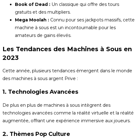
Book of Dead :
Un classique qui offre des tours
gratuits et des multipliers.
Mega Moolah :
Connu pour ses jackpots massifs, cette
machine à sous est un incontournable pour les
amateurs de gains élevés.
Les Tendances des Machines à Sous en
2023
Cette année, plusieurs tendances émergent dans le monde
des machines à sous argent Prive :
1. Technologies Avancées
De plus en plus de machines à sous intègrent des
technologies avancées comme la réalité virtuelle et la réalité
augmentée, offrant une expérience immersive aux joueurs.
2. Thèmes Pop Culture