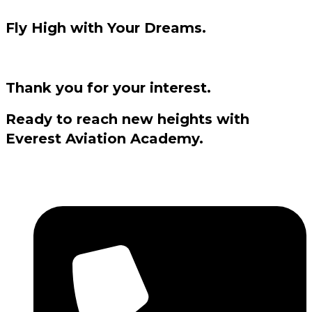
Fly High with Your Dreams.
Thank you for your interest.
Ready to reach new heights with
Everest Aviation Academy.