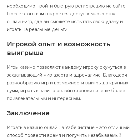
необходимо пройти быструю регистрацию на сайте.
После этого вам откроется доступ к множеству
онлайн-игр, где вы сможете испытать свою удачу и
играть на реальные деньги.
Игровой опыт и возможность
выигрыша
Игры казино позволяют каждому игроку окунуться в
захватывающий мир азарта и адреналина. Благодаря
разнообразию игр и возможности выигрыша крупных
сумм, играть в казино онлайн становится еще более
привлекательным и интересным.
Заключение
Играть в казино онлайн в Узбекистане – это отличный
способ провести время и получить незабываемый