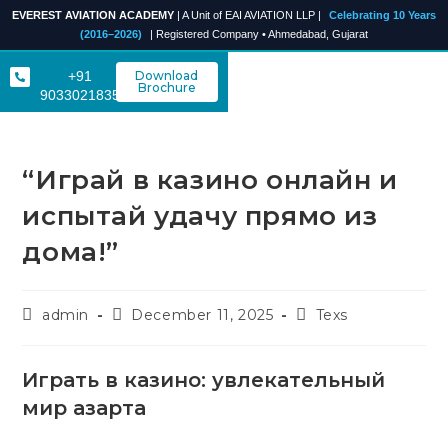
EVEREST AVIATION ACADEMY
| A Unit of EAI AVIATION LLP |
Celebrating 10 Years
(2016–2026)
| Registered Company • Ahmedabad, Gujarat
+91
Download
Brochure
9033021835
“Играй в казино онлайн и
испытай удачу прямо из
дома!”
admin
December 11, 2025
Texs
Играть в казино: увлекательный
мир азарта