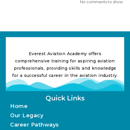
No comments to show.
Everest Aviation Academy offers
comprehensive training for aspiring aviation
professionals, providing skills and knowledge
for a successful career in the aviation industry.
Quick Links
Home
Our Legacy
Career Pathways