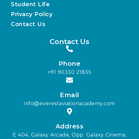
Student Life
Privacy Policy
Contact Us
Contact Us
Phone
+91 90330 21835
Email
info@everestaviationacademy.com
Address
E 404, Galaxy Arcade, Opp. Galaxy Cinema,