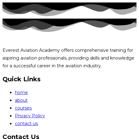
Everest Aviation Academy offers comprehensive training for
aspiring aviation professionals, providing skills and knowledge
for a successful career in the aviation industry.
Quick Links
home
about
courses
Privacy Policy
contact us
Contact Us