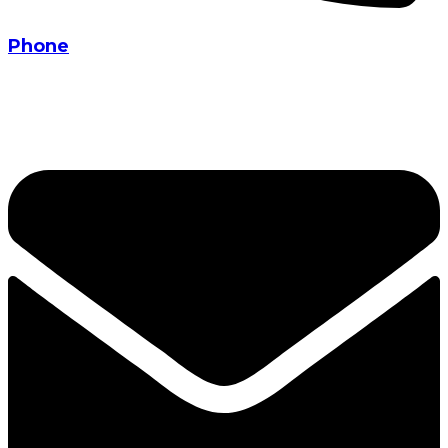
Phone
+919033021835