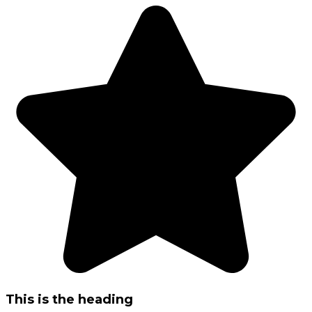
Skip
to
content
This is the heading