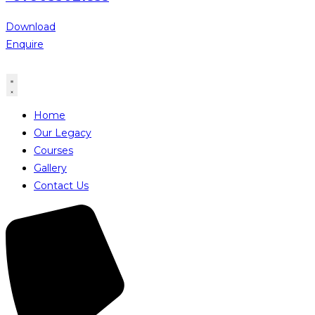
Download
Enquire
Home
Our Legacy
Courses
Gallery
Contact Us