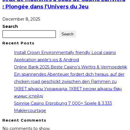
: Plongée dans l’Univers du Jeu
December 8, 2025
Search
Search
Recent Posts
Install Crown Environmentally friendly Local casino
Application apple’s ios & Android
Online Bank 2025 Beste Casino’s Wettig & Vermoedelijk
Ein spannendes Abenteuer fordert dich heraus, auf der
chicken road geschickt zwischen den Flammen zu
1XBET айнасы Украинада, 1XBET ресми айнасы бүгін
жұмыс істейді
Spinrise Casino Erprobung 7 000+ Spiele & 3.333
Maklercourtage
Recent Comments
No comments to show.