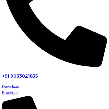
+91 9033021835
Download
Brochure