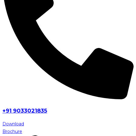
+91 9033021835
Download
Brochure