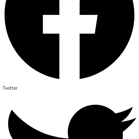
Twitter