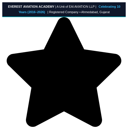
Skip
EVEREST AVIATION ACADEMY
| A Unit of EAI AVIATION LLP |
Celebrating 10
to
Years (2016–2026)
| Registered Company • Ahmedabad, Gujarat
content