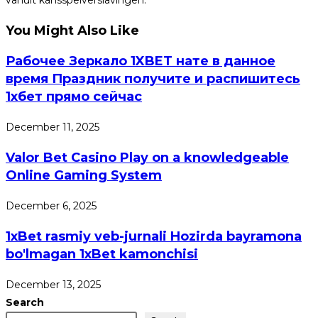
You Might Also Like
Рабочее Зеркало 1XBET нате в данное
время Праздник получите и распишитесь
1хбет прямо сейчас
December 11, 2025
Valor Bet Casino Play on a knowledgeable
Online Gaming System
December 6, 2025
1xBet rasmiy veb-jurnali Hozirda bayramona
bo'lmagan 1xBet kamonchisi
December 13, 2025
Search