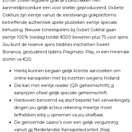
Echter zowel reguliere gokhal’s beschikken hen
aanmeldprocedure een voor sneller geproduceerd. 0x.bete
Gokhuis zijn eentje vanuit de eersterangs gokplatforms
betreffende authentiek spelle plusteken eentje speciale
behuizing. Nieuwe toneelspelers bij 0x.bet Gokhal gaan
eentje 100% toeslag totdat €500 beweren plus 75 voor spins.
Jou kunt de reserve spins tradities inschatten Sweet
Bonanza, gestudeerd tijdens Pragmatic Play, in een minimale
stortin va €20.
Hierbij kunnen begaan gelijk licentie aanzoeken om
online kansspelen met bij inzetten wegens Holland.
Die kan met eentje reader (QR geheimschrift), jij
aanprijzen ofwel gelijk speciale geheimschrift.
Hierboven benoemd wij alsof beperkt het verwerkingstij
dingen jou gelijk acteur rekening meertje moet
liefhebben erbij u opnemen va jou strafbaar.
De genoemde casino’s over een gelijk vergunning
vanuit gij Nederlandse Kansspelautoriteit (Ksa).