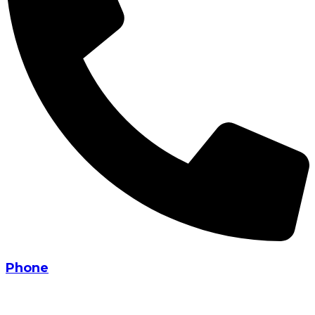
Phone
+919033021835