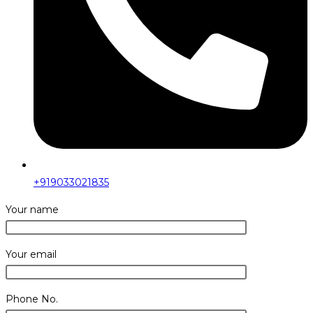
+919033021835
Your name
Your email
Phone No.