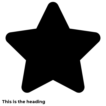
Skip
to
content
This is the heading