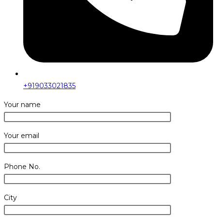
+919033021835
Your name
Your email
Phone No.
City