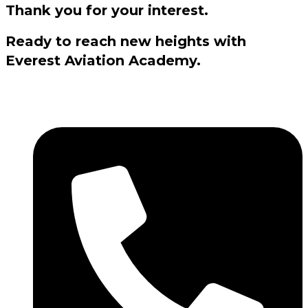
Thank you for your interest.
Ready to reach new heights with
Everest Aviation Academy.