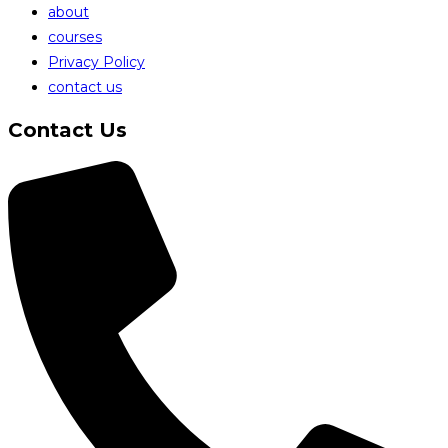
about
courses
Privacy Policy
contact us
Contact Us