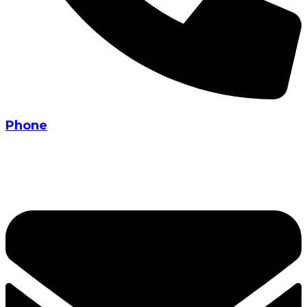
Phone
+919033021835