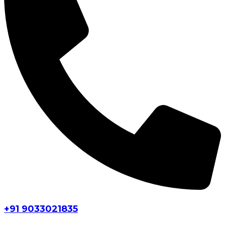
+91 9033021835