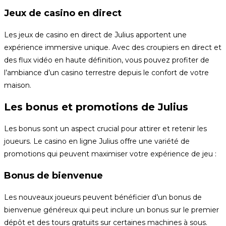
Jeux de casino en direct
Les jeux de casino en direct de Julius apportent une
expérience immersive unique. Avec des croupiers en direct et
des flux vidéo en haute définition, vous pouvez profiter de
l’ambiance d’un casino terrestre depuis le confort de votre
maison.
Les bonus et promotions de Julius
Les bonus sont un aspect crucial pour attirer et retenir les
joueurs. Le casino en ligne Julius offre une variété de
promotions qui peuvent maximiser votre expérience de jeu :
Bonus de bienvenue
Les nouveaux joueurs peuvent bénéficier d’un bonus de
bienvenue généreux qui peut inclure un bonus sur le premier
dépôt et des tours gratuits sur certaines machines à sous.