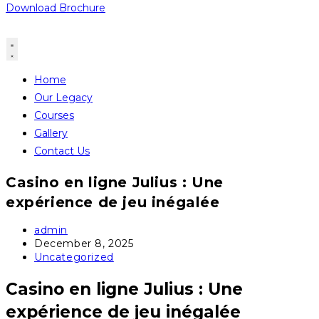
Download Brochure
Home
Our Legacy
Courses
Gallery
Contact Us
Casino en ligne Julius : Une
expérience de jeu inégalée
Post
admin
author:
Post
December 8, 2025
published:
Post
Uncategorized
category:
Casino en ligne Julius : Une
expérience de jeu inégalée