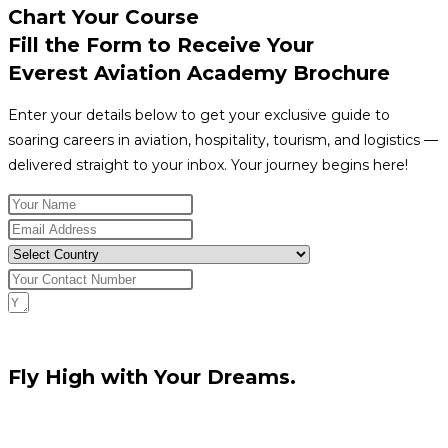
Chart Your Course
Fill the Form to Receive Your
Everest Aviation Academy Brochure
Enter your details below to get your exclusive guide to
soaring careers in aviation, hospitality, tourism, and logistics —
delivered straight to your inbox. Your journey begins here!
Request Download
Fly High with Your Dreams.