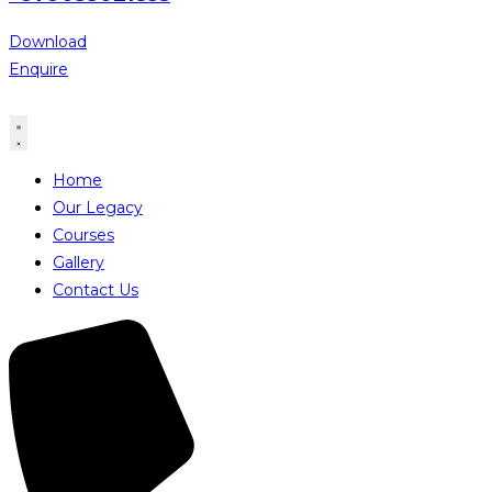
Download
Enquire
Home
Our Legacy
Courses
Gallery
Contact Us