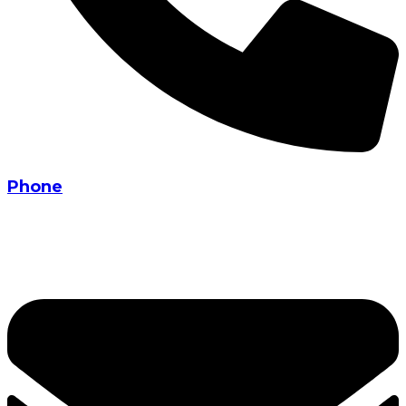
Phone
+919033021835