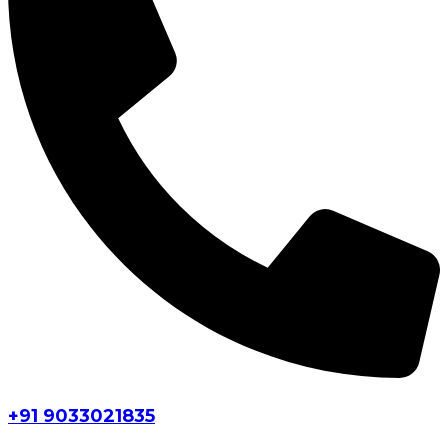
+91 9033021835