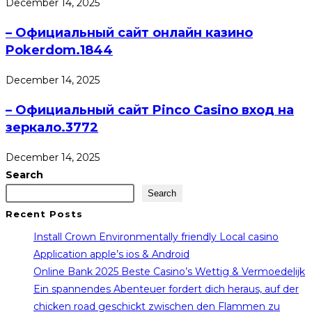
December 14, 2025
– Официальный сайт онлайн казино
Pokerdom.1844
December 14, 2025
– Официальный сайт Pinco Casino вход на
зеркало.3772
December 14, 2025
Search
Search
Recent Posts
Install Crown Environmentally friendly Local casino
Application apple’s ios & Android
Online Bank 2025 Beste Casino’s Wettig & Vermoedelijk
Ein spannendes Abenteuer fordert dich heraus, auf der
chicken road geschickt zwischen den Flammen zu