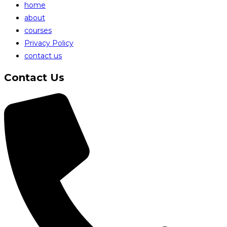
home
about
courses
Privacy Policy
contact us
Contact Us