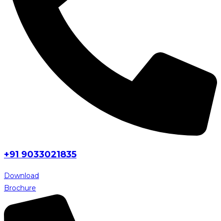
+91 9033021835
Download
Brochure