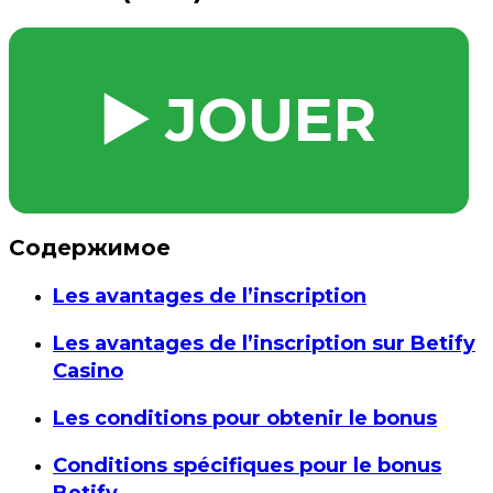
▶️ JOUER
Содержимое
Les avantages de l’inscription
Les avantages de l’inscription sur Betify
Casino
Les conditions pour obtenir le bonus
Conditions spécifiques pour le bonus
Betify