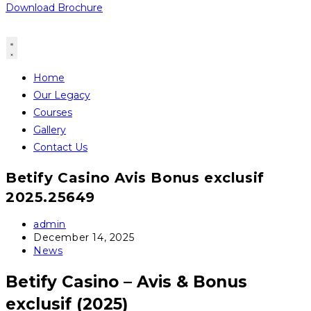
Download Brochure
Home
Our Legacy
Courses
Gallery
Contact Us
Betify Casino Avis Bonus exclusif
2025.25649
Post
admin
author:
Post
December 14, 2025
published:
Post
News
category:
Betify Casino – Avis & Bonus
exclusif (2025)