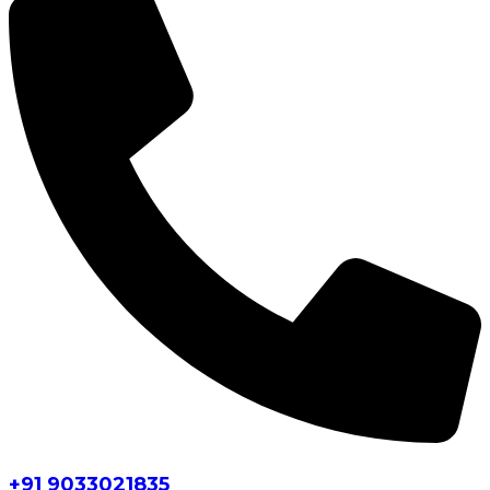
+91 9033021835