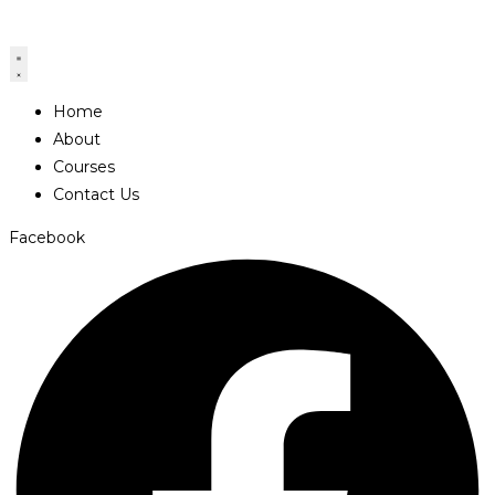
Home
About
Courses
Contact Us
Facebook