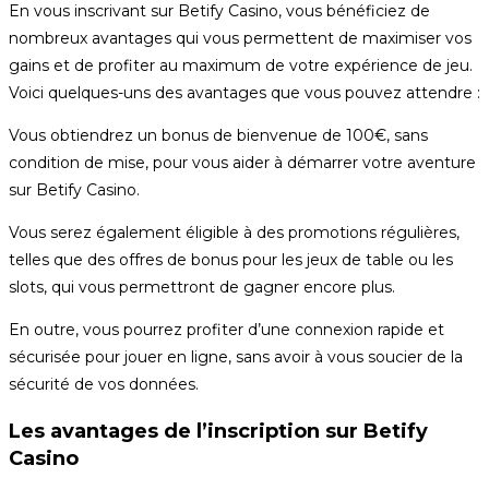
En vous inscrivant sur Betify Casino, vous bénéficiez de
nombreux avantages qui vous permettent de maximiser vos
gains et de profiter au maximum de votre expérience de jeu.
Voici quelques-uns des avantages que vous pouvez attendre :
Vous obtiendrez un bonus de bienvenue de 100€, sans
condition de mise, pour vous aider à démarrer votre aventure
sur Betify Casino.
Vous serez également éligible à des promotions régulières,
telles que des offres de bonus pour les jeux de table ou les
slots, qui vous permettront de gagner encore plus.
En outre, vous pourrez profiter d’une connexion rapide et
sécurisée pour jouer en ligne, sans avoir à vous soucier de la
sécurité de vos données.
Les avantages de l’inscription sur Betify
Casino