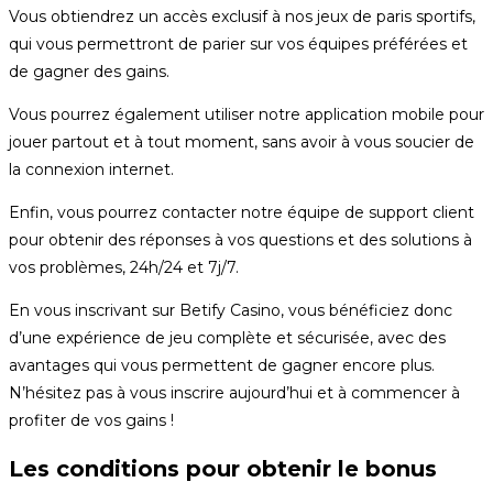
Vous obtiendrez un accès exclusif à nos jeux de paris sportifs,
qui vous permettront de parier sur vos équipes préférées et
de gagner des gains.
Vous pourrez également utiliser notre application mobile pour
jouer partout et à tout moment, sans avoir à vous soucier de
la connexion internet.
Enfin, vous pourrez contacter notre équipe de support client
pour obtenir des réponses à vos questions et des solutions à
vos problèmes, 24h/24 et 7j/7.
En vous inscrivant sur Betify Casino, vous bénéficiez donc
d’une expérience de jeu complète et sécurisée, avec des
avantages qui vous permettent de gagner encore plus.
N’hésitez pas à vous inscrire aujourd’hui et à commencer à
profiter de vos gains !
Les conditions pour obtenir le bonus