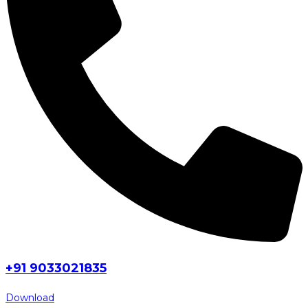
+91 9033021835
Download