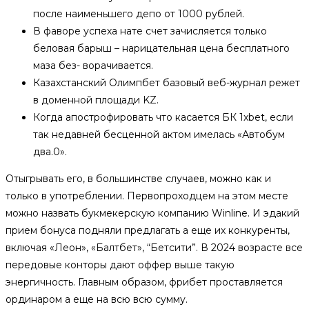
после наименьшего депо от 1000 рублей.
В фаворе успеха нате счет зачисляется только
беловая барыш – нарицательная цена бесплатного
маза без- ворачивается.
Казахстанский Олимпбет базовый веб-журнал режет
в доменной площади KZ.
Когда апострофировать что касается БК 1xbet, если
так недавней бесценной актом имелась «Автобум
два.0».
Отыгрывать его, в большинстве случаев, можно как и
только в употреблении. Первопроходцем на этом месте
можно назвать букмекерскую компанию Winline. И эдакий
прием бонуса подняли предлагать а еще их конкуренты,
включая «Леон», «Балтбет», “Бетсити”. В 2024 возрасте все
передовые конторы дают оффер выше такую
энергичность. Главным образом, фрибет проставляется
ординаром а еще на всю всю сумму.