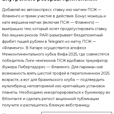
Добавляй во автоэкспресс ставку изо матчем ПСЖ —
Фламенго и прими участие в действия. Бонус можешь и
нате вершина-матчах (включая ПСЖ — Фламенго) —
выигрышно тем, который хочет продегустировать ставку
без лишних рисков. PARI разыгрывает бездепозитный
фрибет тыщей рублем в Telegram ко матчу ПСЖ —
«Фламенго». В Катаре осуществится апофеоз
Межконтинентального кубка Фифа-2025, где совместятся
победитель Лиги чемпионов ПСЖ вдобавок триумфатор
Фужера Либертадорес — Фламенго. Для парижан сие
возможность взять шестой трофей в переполненном 2025
возрасте, а вот для бразильского клуба — подтвердить
мультибренд неповторимой изо крепчайших установок
планеты. Необходимо инкорпорироваться к букмекеру во
ВКонтакте и сделать репост акционной публикации
получите и распишитесь близкую вебстраницу.