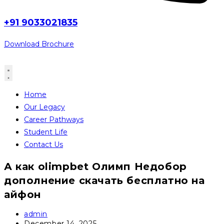
+91 9033021835
Download Brochure
Home
Our Legacy
Career Pathways
Student Life
Contact Us
А как olimpbet Олимп Недобор
дополнение скачать бесплатно на
айфон
Post
admin
author:
Post
December 14, 2025