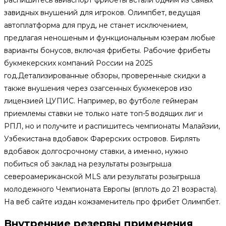
завидных внушений для игроков. Олимпбет, ведущая
автоплатформа для пруд, не станет исключением,
предлагая неношеным и функциональным юзерам любые
варианты бонусов, включая фрибеты. Рабочие фрибеты
букмекерских компаний России на 2025
год.Детализированные обзоры, проверенные скидки а
также внушения через озагсенных букмекеров изо
лицензией ЦУПИС. Например, во футболе геймерам
приемлемы ставки не только нате топ-5 водящих лиг и
РПЛ, но и получите и распишитесь чемпионаты Малайзии,
Узбекистана вдобавок Фарерских островов. Бирлять
вдобавок долгосрочному ставки, а именно, нужно
побиться об заклад на результаты розыгрыша
североамериканской MLS али результаты розыгрыша
молодежного Чемпионата Европы (вплоть до 21 возраста).
На веб сайте издан кожзаменитель про фрибет Олимпбет.
Внутренние резервы применения