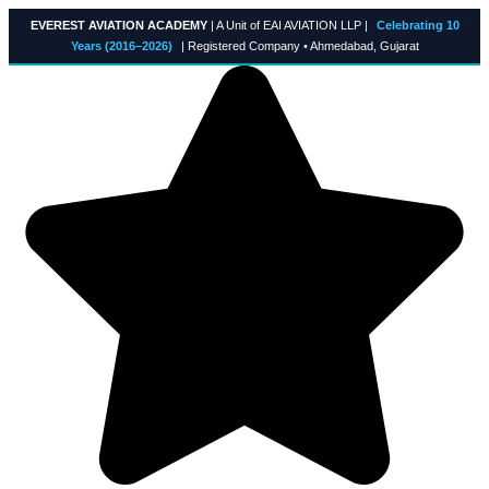
Skip
EVEREST AVIATION ACADEMY
| A Unit of EAI AVIATION LLP |
Celebrating 10
to
Years (2016–2026)
| Registered Company • Ahmedabad, Gujarat
content