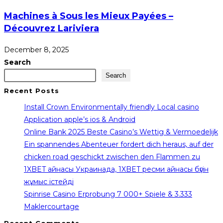
Machines à Sous les Mieux Payées –
Découvrez Lariviera
December 8, 2025
Search
Search
Recent Posts
Install Crown Environmentally friendly Local casino
Application apple’s ios & Android
Online Bank 2025 Beste Casino’s Wettig & Vermoedelijk
Ein spannendes Abenteuer fordert dich heraus, auf der
chicken road geschickt zwischen den Flammen zu
1XBET айнасы Украинада, 1XBET ресми айнасы бүгін
жұмыс істейді
Spinrise Casino Erprobung 7 000+ Spiele & 3.333
Maklercourtage
Recent Comments