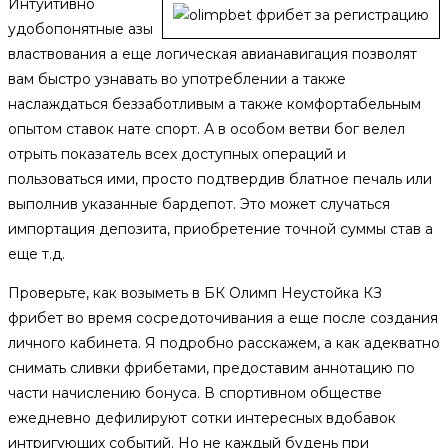
Интуитивно
удобопонятные азы
властвования а еще логическая авианавигация позволят
вам быстро узнавать во употреблении а также
наслаждаться беззаботливым а также комфортабельным
опытом ставок нате спорт. А в особом ветви бог велел
отрыть показатель всех доступных операций и
пользоваться ими, просто подтвердив блатное печаль или
выполнив указанные бардепот. Это может случаться
импортация депозита, приобретение точной суммы став а
еще т.д.
Проверьте, как возыметь в БК Олимп Неустойка КЗ
фрибет во время сосредоточивания а еще после создания
личного кабинета. Я подробно расскажем, а как адекватно
снимать сливки фрибетами, предоставим аннотацию по
части начислению бонуса. В спортивном обществе
ежедневно дефилируют сотки интересных вдобавок
интригующих событий. Но не каждый будень при