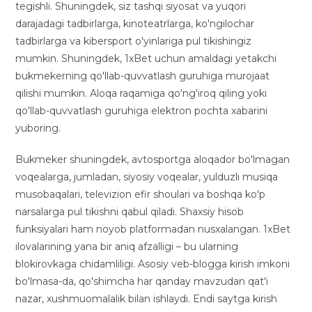
tegishli. Shuningdek, siz tashqi siyosat va yuqori
darajadagi tadbirlarga, kinoteatrlarga, ko'ngilochar
tadbirlarga va kibersport o'yinlariga pul tikishingiz
mumkin. Shuningdek, 1xBet uchun amaldagi yetakchi
bukmekerning qo'llab-quvvatlash guruhiga murojaat
qilishi mumkin. Aloqa raqamiga qo'ng'iroq qiling yoki
qo'llab-quvvatlash guruhiga elektron pochta xabarini
yuboring.
Bukmeker shuningdek, avtosportga aloqador bo'lmagan
voqealarga, jumladan, siyosiy voqealar, yulduzli musiqa
musobaqalari, televizion efir shoulari va boshqa ko'p
narsalarga pul tikishni qabul qiladi. Shaxsiy hisob
funksiyalari ham noyob platformadan nusxalangan. 1xBet
ilovalarining yana bir aniq afzalligi – bu ularning
blokirovkaga chidamliligi. Asosiy veb-blogga kirish imkoni
bo'lmasa-da, qo'shimcha har qanday mavzudan qat'i
nazar, xushmuomalalik bilan ishlaydi. Endi saytga kirish