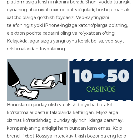
platformasiga kirish imkonini beradi. Shuni yodda tutingki,
oynaning ahamiyati oxir-oqibat yo'qoladi; boshqa manzilni
xatcho'plarga qo'shish foydasiz. Veb-saytingizni
telefoningiz yoki iPhone-ingizga xatcho'plarga qo'shing,
elektron pochta xabarini oling va ro'yxatdan o'ting.
Kelajakda, agar sizga yangi oyna kerak bo'lsa, veb-sayt
reklamalaridan foydalaning.
Bonuslarni qanday olish va tikish bo'yicha batafsil
ko'rsatmalar dastur talablarida keltirilgan. Mijozlarga
xizmat ko'rsatishdagi bunday qiyinchiliklarga qaramay,
kompaniyaning aniqligi ham bundan kam emas. Ko'p
brendli 1xbet Rossiya interaktiv tikish bozorida eng ko'p