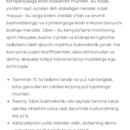
kompaniyasiga kirish bloklanishi mumkin. Bu holda,
yordam sayt oynalari deb ataladigan narsalar orqali
mavjud – bu sizga blokni chetlab o'tish va sevimli
bashoratlaringiz va o'yinlaringizga kirish imkonini beruvchi
boshqa manzillar.
1xbet – bu keng ko'lamli monitoring,
sport hikoyalari, kazino o'yinlari va boshqa ko'ngilochar
tadbirlarni taklif qiluvchi mashhur bukmekerlik jurnali. Har
kuni jurnal yuqori koeffitsientlari, saxovatli bonuslari va
doimiy aksiyalari tufayli tobora ko'proq muxlislarga ega
bo'lmoqda.
Taxminan 10 ta tadbirni tanlab va yuz rubl belgilab,
bitta garovdan bir rubldan ko'proq pul topishingiz
mumkin.
Rasmiy 1xbet bukmekerlik veb-saytida hamma narsa
qanday ishlashini uzoq vaqt davomida tushunishning
iloji yo'q.
Katta jekpotni yutib olishdan oldin, slotlarning demo