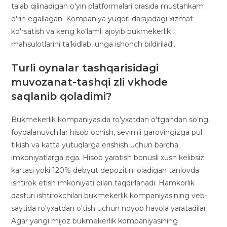
talab qilinadigan o'yin platformalari orasida mustahkam
o'rin egallagan. Kompaniya yuqori darajadagi xizmat
ko'rsatish va keng ko'lamli ajoyib bukmekerlik
mahsulotlarini ta'kidlab, unga ishonch bildiriladi.
Turli oynalar tashqarisidagi
muvozanat-tashqi zli vkhode
saqlanib qoladimi?
Bukmekerlik kompaniyasida ro'yxatdan o'tgandan so'ng,
foydalanuvchilar hisob ochish, sevimli garovingizga pul
tikish va katta yutuqlarga erishish uchun barcha
imkoniyatlarga ega. Hisob yaratish bonusli xush kelibsiz
kartasi yoki 120% debyut depozitini oladigan tanlovda
ishtirok etish imkoniyati bilan taqdirlanadi. Hamkorlik
dasturi ishtirokchilari bukmekerlik kompaniyasining veb-
saytida ro'yxatdan o'tish uchun noyob havola yaratadilar.
Agar yangi mijoz bukmekerlik kompaniyasining