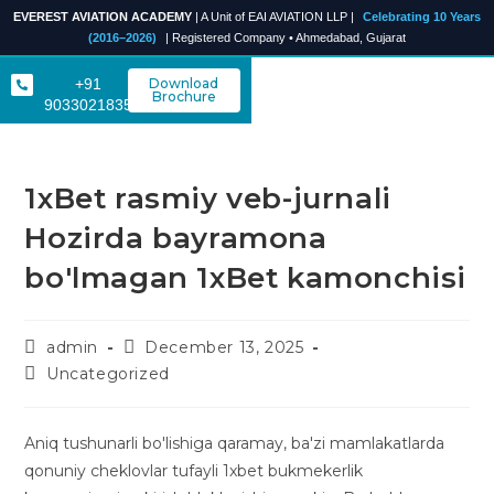
EVEREST AVIATION ACADEMY
| A Unit of EAI AVIATION LLP |
Celebrating 10 Years
(2016–2026)
| Registered Company • Ahmedabad, Gujarat
+91
Download
Brochure
9033021835
1xBet rasmiy veb-jurnali
Hozirda bayramona
bo'lmagan 1xBet kamonchisi
admin
December 13, 2025
Uncategorized
Aniq tushunarli bo'lishiga qaramay, ba'zi mamlakatlarda
qonuniy cheklovlar tufayli 1xbet bukmekerlik