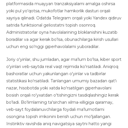
platformasida muayyan tranzaksiyalarni amalga oshirsa
yoki pul yo'qotsa, mukofotlar hamkorlik dasturi orqali
xayriya qilinadi. Odatda Telegram orqali yoki Yandex qidiruv
satrida funktsional geliostatni topish osonroq.
Administratorlar oyna havolalarining bloklanishini kuzatib
boradilar va agar kerak bo'lsa, obunachilarga kirish usullari
uchun eng so'nggi giperhavolalarni yuboradilar.
Joriy o'yinlar, shu jumladan, agar ma'lum bo'lsa, kiber sport
o'yinlari veb-saytda real vaqt rejimida ko'rsatiladi. Aniqroq
bashoratlar uchun yakunlangan o'yinlar va tadbirlar
statistikasi ko'rsatiladi. Tanlangan umumiy bazadan qat'i
nazar, hisobotda yoki xatda ko'rsatilgan giperhavolani
bosish orqali ro'yxatdan o'tishingizni tasdiqlashingiz kerak
bo'ladi. Bo'limlarning ta'sirchan xilma-xilligiga qaramay,
veb-sayt foydalanuvchilarga foydali ma'lumotlarni
osongina topish imkonini berish uchun mo'ljallangan.
Instinktiv ravishda aniq navigatsiya saytni hatto yangi