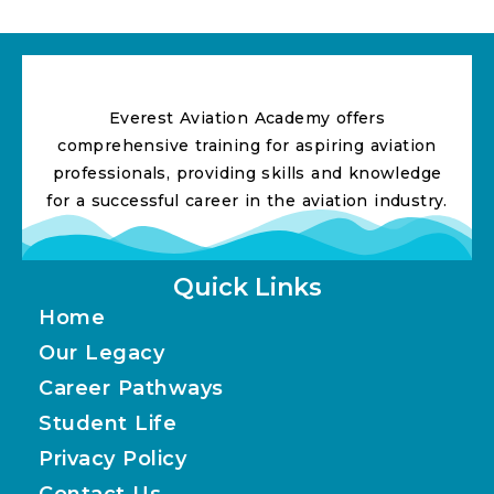
Everest Aviation Academy offers
comprehensive training for aspiring aviation
professionals, providing skills and knowledge
for a successful career in the aviation industry.
Quick Links
Home
Our Legacy
Career Pathways
Student Life
Privacy Policy